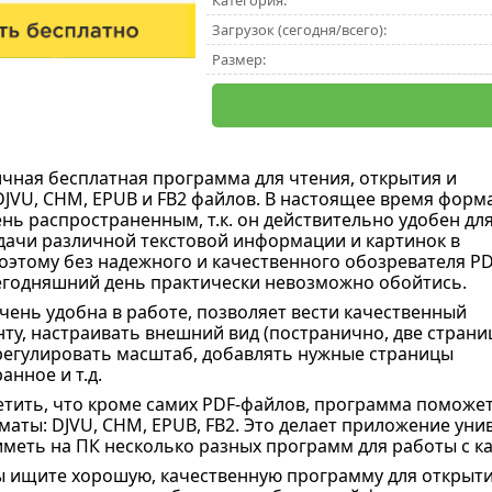
Категория:
Загрузок (сегодня/всего):
Размер:
ичная бесплатная программа для чтения, открытия и
DJVU, CHM, EPUB и FB2 файлов. В настоящее время форм
ень распространенным, т.к. он действительно удобен дл
дачи различной текстовой информации и картинок в
оэтому без надежного и качественного обозревателя PD
егодняшний день практически невозможно обойтись.
чень удобна в работе, позволяет вести качественный
нту, настраивать внешний вид (постранично, две страни
, регулировать масштаб, добавлять нужные страницы
анное и т.д.
етить, что кроме самих PDF-файлов, программа поможет
аты: DJVU, CHM, EPUB, FB2. Это делает приложение унив
меть на ПК несколько разных программ для работы с к
ы ищите хорошую, качественную программу для открыти