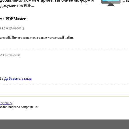
 добавления комментариев, заполнению форм и
фай
документов PDF...
ме PDFMaster
.1.2.0
[08-01-2021]
ля pdf. Ничего лишнего, я давно хотел такой найти.
2.0
[27-08-2019]
) /
Добавить отзыв
acy Policy
иалов портала запрещено.