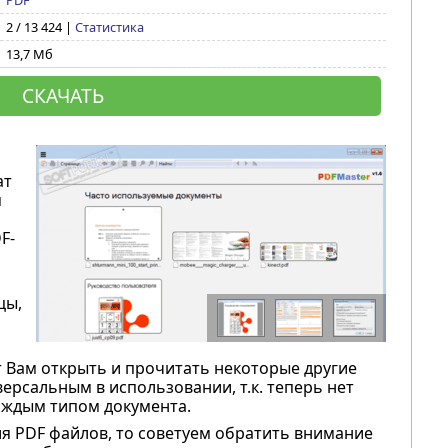
PDF
2 / 13 424 |
Статистика
13,7 Мб
СКАЧАТЬ
ат
я
F-
цы,
 Вам открыть и прочитать некоторые другие
ерсальным в использовании, т.к. теперь нет
аждым типом документа.
я PDF файлов, то советуем обратить внимание