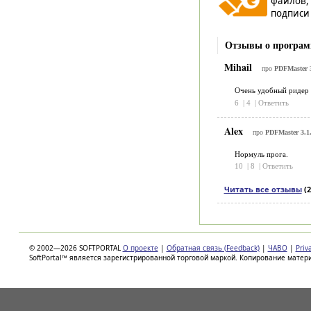
файлов,
подписи 
Отзывы о програм
Mihail
про
PDFMaster 3
Очень удобный ридер д
6
|
4
|
Ответить
Alex
про
PDFMaster 3.1.
Нормуль прога.
10
|
8
|
Ответить
Читать все отзывы
(2
© 2002—2026 SOFTPORTAL
О проекте
|
Обратная связь (Feedback)
|
ЧАВО
|
Priv
SoftPortal™ является зарегистрированной торговой маркой. Копирование матер