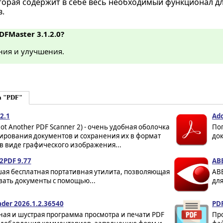
оторая содержит в себе весь необходимый функционал д
в.
DFMaster 3.1.2.0?
ния и улучшения.
а "PDF"
2.1
Ado
ot Another PDF Scanner 2) - очень удобная оболочка
По
нирования документов и сохранения их в формат
док
в виде графического изображения...
2PDF 9.77
ABB
ая бесплатная портативная утилита, позволяющая
ABB
вать документы с помощью...
для
ader 2026.1.2.36540
PDF
ная и шустрая программа просмотра и печати PDF
Про