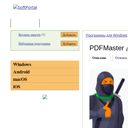
Программы
Статьи
Корзина закачек
(
0
)
Программы для Windows
Избранные программы
PDFMaster
Категории
Описание
Отзывы
Windows
Android
macOS
iOS