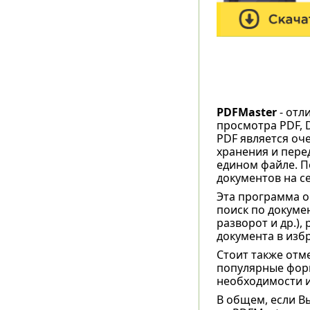
PDFMaster
- отл
просмотра PDF, 
PDF является оч
хранения и пере
едином файле. П
документов на с
Эта программа о
поиск по докуме
разворот и др.)
документа в избр
Стоит также отм
популярные форм
необходимости и
В общем, если В