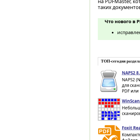
на PDFMaster, к
таких документо
Что нового в P
исправле
ТОП-сегодня раздел
NAPS2 8.
NAPS2 (N
для ска
PDF или 
WinScan
Небольш
сканиро
Foxit Re
Компакт