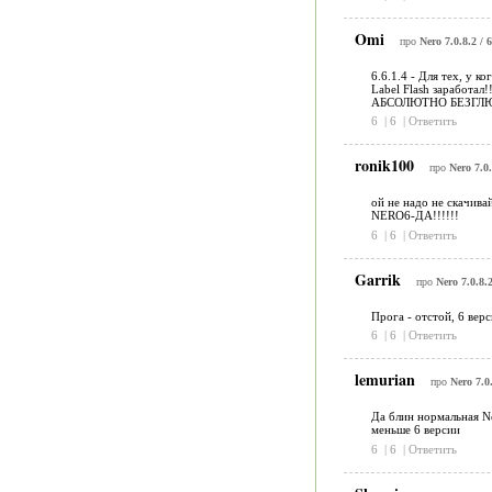
Omi
про
Nero 7.0.8.2 / 6
6.6.1.4 - Для тех, у 
Label Flash заработал!!
АБСОЛЮТНО БЕЗГЛЮЧНО
6
|
6
|
Ответить
ronik100
про
Nero 7.0.
ой не надо не скачивай
NERO6-ДА!!!!!!
6
|
6
|
Ответить
Garrik
про
Nero 7.0.8.2
Прога - отстой, 6 вер
6
|
6
|
Ответить
lemurian
про
Nero 7.0.
Да блин нормальная Ne
меньше 6 версии
6
|
6
|
Ответить