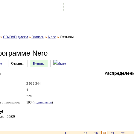
Войти на аккаунт
Зарегистрироваться
»
CD/DVD диски
»
Запись
»
Nero
»
Отзывы
рограмме
Nero
е
Отзывы
Купить
а
Распределен
3 088 344
4
728
и о программе
193 (
подписаться
)
у!
ок -
5539
20
1
...
18
19
21
22
..