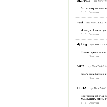
Skorpion
про
Nero 7.0.
Вы посмотрите скольк
6
|
6
|
Ответить
yuri
про
Nero 7.0.8.2 / 6
vi menya obmanuli yuri.
6
|
6
|
Ответить
dj Dog
про
Nero 7.0.8.2
Полная параша нашли с
6
|
6
|
Ответить
sorin
про
Nero 7.0.8.2 / 
nero 6 oceni harosaia p
6
|
6
|
Ответить
ГЕНА
про
Nero 7.0.8.2 
Программа рабочая.В
КОМБАЙНА совсем отк
6
|
6
|
Ответить