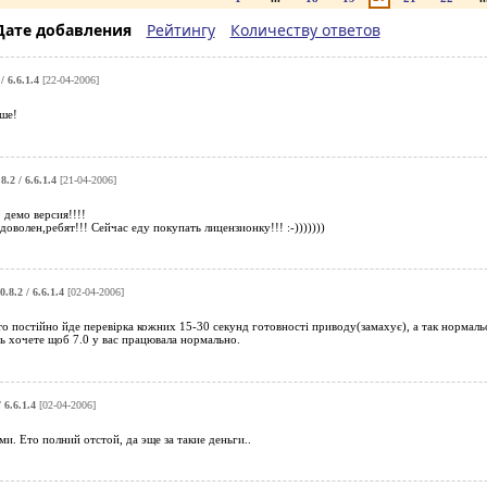
Дате добавления
Рейтингу
Количеству ответов
/ 6.6.1.4
[22-04-2006]
ше!
8.2 / 6.6.1.4
[21-04-2006]
 демо версия!!!!
 доволен,ребят!!! Сейчас еду покупать лицензионку!!! :-)))))))
0.8.2 / 6.6.1.4
[02-04-2006]
о постійно йде перевірка кожних 15-30 секунд готовності приводу(замахує), а так нормальок
сь хочете щоб 7.0 у вас працювала нормально.
 6.6.1.4
[02-04-2006]
и. Ето полний отстой, да эще за такие деньги..