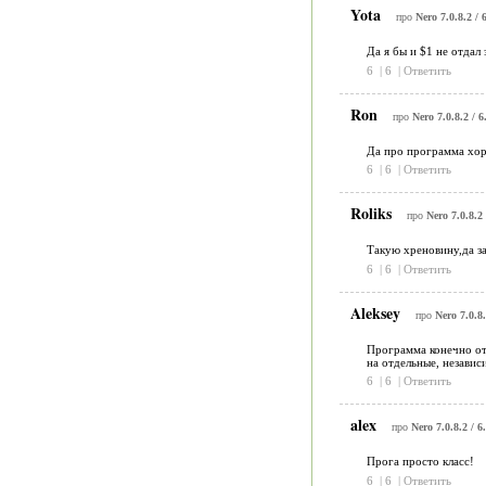
Yota
про
Nero 7.0.8.2 / 6
Да я бы и $1 не отдал 
6
|
6
|
Ответить
Ron
про
Nero 7.0.8.2 / 6
Да про программа хоро
6
|
6
|
Ответить
Roliks
про
Nero 7.0.8.2 
Такую хреновину,да за
6
|
6
|
Ответить
Aleksey
про
Nero 7.0.8.
Программа конечно отл
на отдельные, независ
6
|
6
|
Ответить
alex
про
Nero 7.0.8.2 / 6
Прога просто класс!
6
|
6
|
Ответить