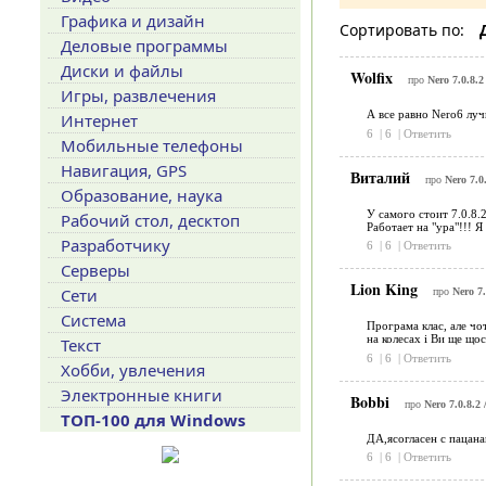
Графика и дизайн
Сортировать по:
Деловые программы
Диски и файлы
Wolfix
про
Nero 7.0.8.2 
Игры, развлечения
А все равно Nero6 луч
Интернет
6
|
6
|
Ответить
Мобильные телефоны
Навигация, GPS
Виталий
про
Nero 7.0.
Образование, наука
У самого стоит 7.0.8.2
Рабочий стол, десктоп
Работает на "ура"!!! Я
Разработчику
6
|
6
|
Ответить
Серверы
Lion King
Сети
про
Nero 7.
Система
Програма клас, але чот
на колесах і Ви ще що
Текст
6
|
6
|
Ответить
Хобби, увлечения
Электронные книги
Bobbi
про
Nero 7.0.8.2 /
ТОП-100 для Windows
ДА,ясогласен с пацанам
6
|
6
|
Ответить