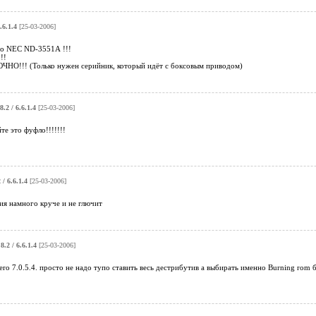
.6.1.4
[25-03-2006]
кого NEC ND-3551А !!!
!!
!!! (Только нужен серийник, который идёт с боксовым приводом)
8.2 / 6.6.1.4
[25-03-2006]
те это фуфло!!!!!!!
 / 6.6.1.4
[25-03-2006]
сия намного круче и не глючит
8.2 / 6.6.1.4
[25-03-2006]
ro 7.0.5.4. просто не надо тупо ставить весь дестрибутив а выбирать именно Burning rom 