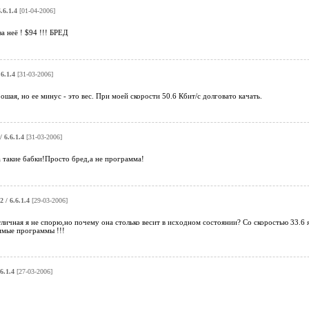
.6.1.4
[01-04-2006]
за неё ! $94 !!! БРЕД
.6.1.4
[31-03-2006]
шая, но ее минус - это вес. При моей скорости 50.6 Кбит/с долговато качать.
/ 6.6.1.4
[31-03-2006]
 такие бабки!Просто бред,а не программа!
2 / 6.6.1.4
[29-03-2006]
ичная я не спорю,но почему она столько весит в исходном состоянии? Со скоростью 33.6 я 
имые программы !!!
.6.1.4
[27-03-2006]