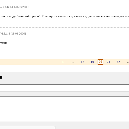
.2 / 6.6.1.4
[20-03-2006]
 по поводу "глючной проги". Если прога глючит - достань в другом месьте нормальную, а 
/ 6.6.1.4
[19-03-2006]
лутше
20
1
...
18
19
21
22
..
ыв