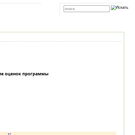
Карта сайта
RSS
Расширенный поиск
ие оценок программы
.
37