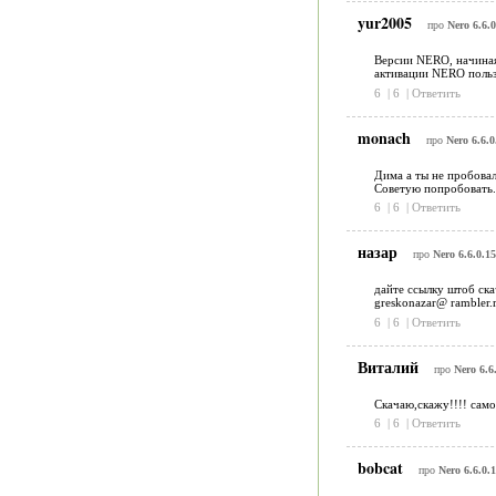
yur2005
про
Nero 6.6.0
Версии NERO, начиная
активации NERO пользу
6
|
6
|
Ответить
monach
про
Nero 6.6.0
Дима а ты не пробовал 
Советую попробовать.
6
|
6
|
Ответить
назар
про
Nero 6.6.0.1
дайте ссылку штоб скач
greskonazar@ rambler.
6
|
6
|
Ответить
Виталий
про
Nero 6.6
Скачаю,скажу!!!! само
6
|
6
|
Ответить
bobcat
про
Nero 6.6.0.