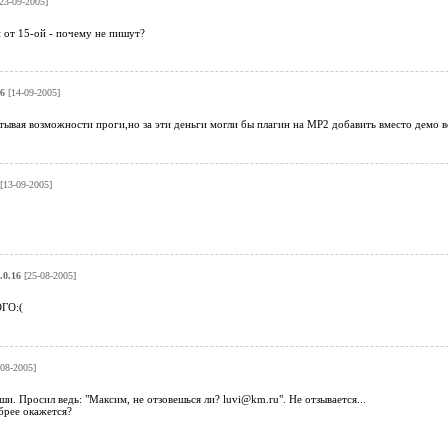
23-09-2005]
й от 15-ой - почему не пишут?
16
[14-09-2005]
ывая возможности проги,но за эти деньги могли бы плагин на МР2 добавить вместо демо в
[13-09-2005]
.0.16
[25-08-2005]
ГО:(
08-2005]
и. Просил ведь: "Максим, не отзовешься ли? luvi@km.ru". Не отзывается...
брее окажется?