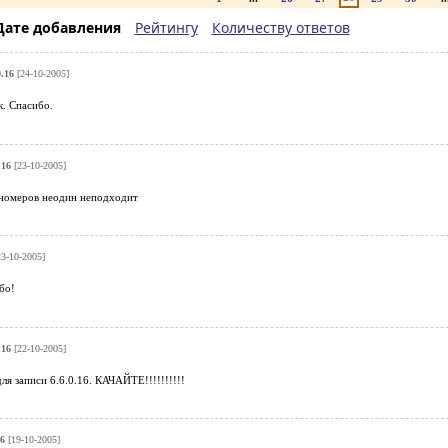
Дате добавления
Рейтингу
Количеству ответов
0.16
[24-10-2005]
. Спасибо.
.16
[23-10-2005]
 номеров неодин неподходит
3-10-2005]
бо!
.16
[22-10-2005]
ля записи 6.6.0.16. КАЧАЙТЕ!!!!!!!!!!
16
[19-10-2005]