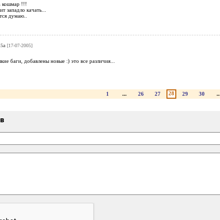
а кошмар !!!
т западло качать...
тся думаю..
15a
[17-07-2005]
ие баги, добавлены новые :) это все различия...
28
1
...
26
27
29
30
..
ыв