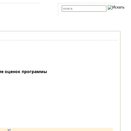
Карта сайта
RSS
Расширенный поиск
ие оценок программы
.
37