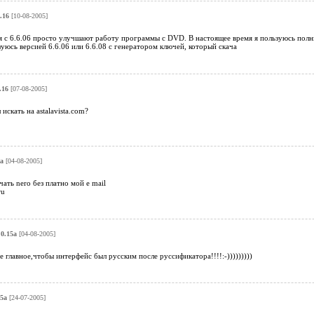
.16
[10-08-2005]
 с 6.6.06 просто улучшают работу программы с DVD. В настоящее время я пользуюсь полн
юсь версией 6.6.06 или 6.6.08 с генератором ключей, который скача
.16
[07-08-2005]
искать на astalavista.com?
5a
[04-08-2005]
ать nero без платно мой e mail
ru
.0.15a
[04-08-2005]
е главное,чтобы интерфейс был русским после руссификатора!!!!:-)))))))))
15a
[24-07-2005]