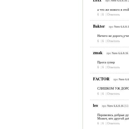
про
Nero 6.6.0.16
[
а что же нового в это
6
|
6
|
Ответить
Bakter
про
Nero 6.6.0.
Ничего не дорого,учит
6
|
6
|
Ответить
zmak
про
Nero 6.6.0.16
Прога супер
6
|
6
|
Ответить
FACTOR
про
Nero 6.6
СЛИШКОМ УЖ ДОРО
6
|
6
|
Ответить
leo
про
Nero 6.6.0.16
[12-
Перевелись добрые душ
Может, кто другой до
6
|
6
|
Ответить