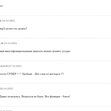
ro
16
[16-10-2005]
mp3-истек.что делать?
.16
[10-10-2005]
амая многофункциональная записать можно всешто угодно
.6.0.16
[07-10-2005]
осто СУПЕР ! ! ! Удобная ...Нет слов от восторга !!!
[06-10-2005]
авно пользуюсь. Вопросов не было. Все функции - блеск!