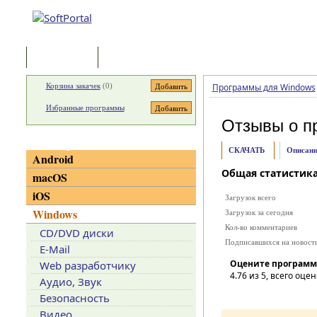
Программы
Статьи
Корзина закачек
(
0
)
Программы для Windows
Избранные программы
Отзывы о п
Категории
СКАЧАТЬ
Описани
Android
Общая статистик
macOS
iOS
Загрузок всего
Windows
Загрузок за сегодня
Кол-во комментариев
CD/DVD диски
Подписавшихся на новост
E-Mail
Оцените программ
Web разработчику
4.76
из 5, всего оцен
Аудио, Звук
Безопасность
Видео