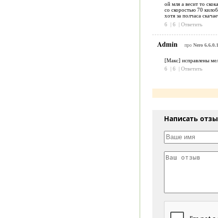
ой мля а весит то скок
со скоростью 70 килоби
хотя за полчаса скачае
6
|
6
|
Ответить
Admin
про
Nero 6.6.0.
[Макс] исправлены мелк
6
|
6
|
Ответить
Написать отз