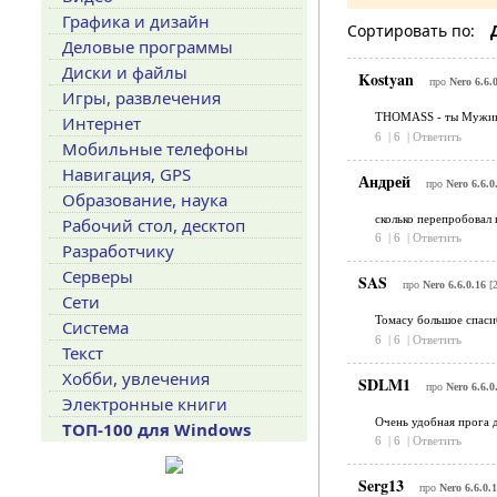
Графика и дизайн
Сортировать по:
Деловые программы
Диски и файлы
Kostyan
про
Nero 6.6.
Игры, развлечения
THOMASS - ты Мужик
Интернет
6
|
6
|
Ответить
Мобильные телефоны
Навигация, GPS
Андрей
про
Nero 6.6.0
Образование, наука
сколько перепробовал
Рабочий стол, десктоп
6
|
6
|
Ответить
Разработчику
Серверы
SAS
про
Nero 6.6.0.16
[2
Сети
Томасу большое спаси
Система
6
|
6
|
Ответить
Текст
Хобби, увлечения
SDLM1
про
Nero 6.6.0
Электронные книги
Очень удобная прога д
ТОП-100 для Windows
6
|
6
|
Ответить
Serg13
про
Nero 6.6.0.