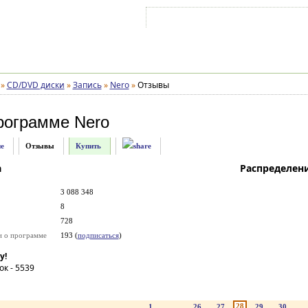
Войти на аккаунт
Зарегистрироваться
»
CD/DVD диски
»
Запись
»
Nero
»
Отзывы
рограмме
Nero
е
Отзывы
Купить
а
Распределен
3 088 348
8
728
и о программе
193 (
подписаться
)
у!
ок -
5539
28
1
...
26
27
29
30
..