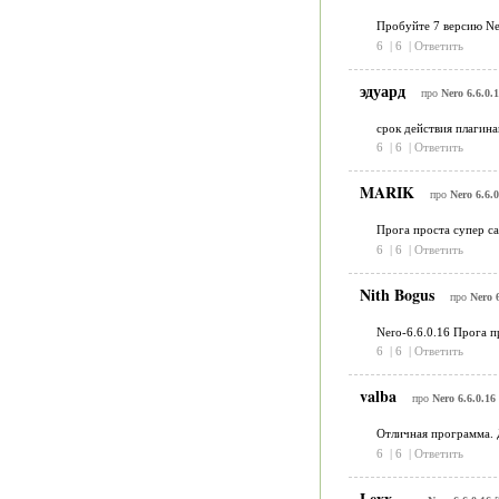
Пробуйте 7 версию Ne
6
|
6
|
Ответить
эдуард
про
Nero 6.6.0.
срок действия плагина
6
|
6
|
Ответить
MARIK
про
Nero 6.6.0
Прога проста супер с
6
|
6
|
Ответить
Nith Bogus
про
Nero 6
Nero-6.6.0.16 Прога пр
6
|
6
|
Ответить
valba
про
Nero 6.6.0.16
Отличная программа. Д
6
|
6
|
Ответить
Lexx