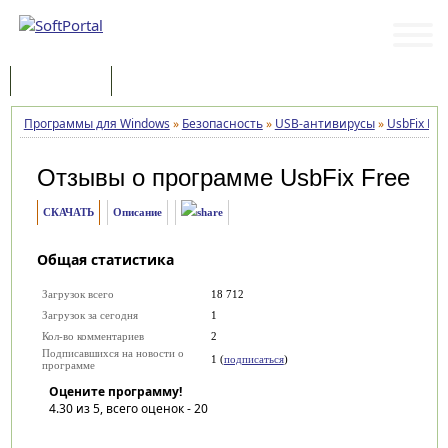
Программы
Статьи
Программы для Windows
»
Безопасность
»
USB-антивирусы
»
UsbFix Fre
Отзывы о программе
UsbFix Free
СКАЧАТЬ
Описание
Общая статистика
Загрузок всего
18 712
Загрузок за сегодня
1
Кол-во комментариев
2
Подписавшихся на новости о
1 (
подписаться
)
программе
Оцените программу!
4.30
из 5, всего оценок -
20