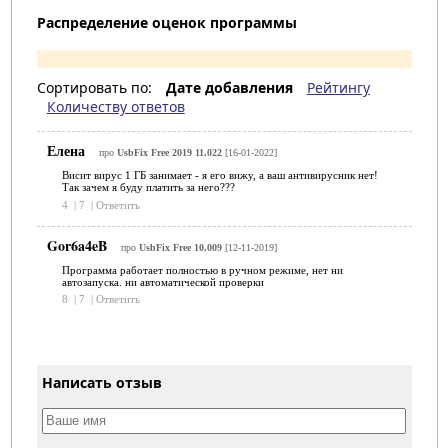
Распределение оценок программы
Сортировать по:
Дате добавления
Рейтингу
Количеству ответов
Елена
про
UsbFix Free 2019 11.022
[16-01-2022]
Висит вирус 1 ГБ занимает - я его вижу, а ваш антивирусник нет!
Так зачем я буду платить за него???
4
|
7
|
Ответить
Gor6a4eB
про
UsbFix Free 10.009
[12-11-2019]
Программа работает полностью в ручном режиме, нет ни
автозапуска. ни автоматической проверки
8
|
7
|
Ответить
Написать отзыв