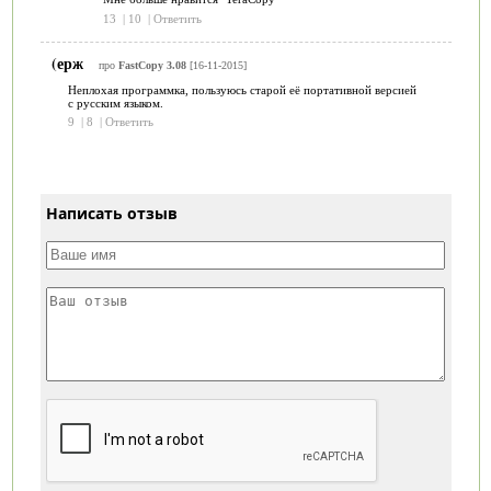
13
|
10
|
Ответить
(ерж
про
FastCopy 3.08
[16-11-2015]
Неплохая программка, пользуюсь старой её портативной версией
с русским языком.
9
|
8
|
Ответить
Написать отзыв