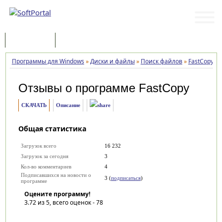
Программы
Статьи
Программы для Windows
»
Диски и файлы
»
Поиск файлов
»
FastCopy
»
Отзывы о программе
FastCopy
СКАЧАТЬ
Описание
Общая статистика
Загрузок всего
16 232
Загрузок за сегодня
3
Кол-во комментариев
4
Подписавшихся на новости о
3 (
подписаться
)
программе
Оцените программу!
3.72
из 5, всего оценок -
78