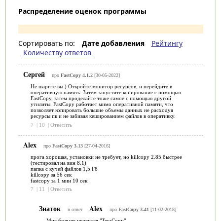
Распределение оценок программы
Сортировать по:
Дате добавления
Рейтингу
Количеству ответов
Сергей
про
FastCopy 4.1.2
[30-05-2022]
Не шарите вы ) Откройте монитор ресурсов, и перейдите в
оперативную память. Затем запустите копирование с помощью
FastCopy, затем проделайте тоже самое с помощью другой
утилиты. FastCopy работает мимо оперативной памяти, что
позволяет копировать большие объемы данных не расходуя
ресурсы пк и не забивая кешированием файлов в оперативку.
7
|
10
|
Ответить
Alex
про
FastCopy 3.13
[27-04-2016]
прога хорошая, установки не требует, но killcopy 2.85 быстрее
(тестировал на вин 8.1)
папка с кучей файлов 1,5 Гб
killcopy за 56 сек
fastcopy за 1 мин 10 сек
7
|
11
|
Ответить
Знаток
Alex
в ответ
про
FastCopy 3.41
[11-02-2018]
Мне больше нравится "TeraCopy"