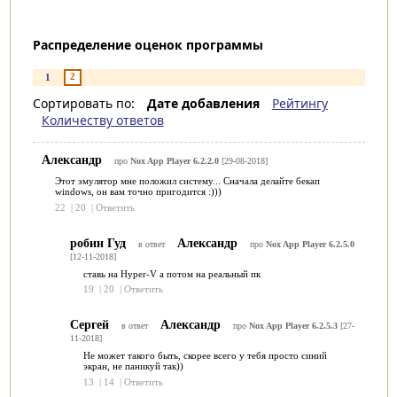
Распределение оценок программы
2
1
Сортировать по:
Дате добавления
Рейтингу
Количеству ответов
Александр
про
Nox App Player 6.2.2.0
[29-08-2018]
Этот эмулятор мне положил систему... Сначала делайте бекап
windows, он вам точно пригодится :)))
22
|
20
|
Ответить
робин Гуд
Александр
в ответ
про
Nox App Player 6.2.5.0
[12-11-2018]
ставь на Hyper-V а потом на реальный пк
19
|
20
|
Ответить
Сергей
Александр
в ответ
про
Nox App Player 6.2.5.3
[27-
11-2018]
Не может такого быть, скорее всего у тебя просто синий
экран, не паникуй так))
13
|
14
|
Ответить