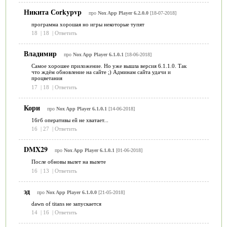
Никита Сorkypvp
про
Nox App Player 6.2.0.0
[18-07-2018]
программа хорошая но игры некоторые тупят
18
|
18
|
Ответить
Владимир
про
Nox App Player 6.1.0.1
[18-06-2018]
Самое хорошее приложение. Но уже вышла версия 6.1.1.0. Так
что ждём обновление на сайте ;) Админам сайта удачи и
процветания
17
|
18
|
Ответить
Кори
про
Nox App Player 6.1.0.1
[14-06-2018]
16гб оперативы ей не хватает...
16
|
27
|
Ответить
DMX29
про
Nox App Player 6.1.0.1
[01-06-2018]
После обновы вылет на вылете
16
|
13
|
Ответить
эд
про
Nox App Player 6.1.0.0
[21-05-2018]
dawn of titans не запускается
14
|
16
|
Ответить