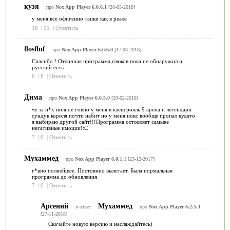
кузя
про
Nox App Player 6.0.6.1
[26-03-2018]
у меня все офигенно танки как в реале
18
|
11
|
Ответить
flosfluf
про
Nox App Player 6.0.6.0
[17-03-2018]
Спасибо ! Отличная программа,глюков пока не обнаружил и
русский есть .
6
|
8
|
Ответить
Дима
про
Nox App Player 6.0.5.0
[20-02-2018]
че за н*х полное говно у меня в клеш рояль 9 арена и легендарн
сундук короля почти набит но у меня нокс вообще пропал кудато
я выбираю другой сайт!!!Программа остовляет самыее
негативные имоции!:C
7
|
6
|
Ответить
Мухаммед
про
Nox App Player 6.0.1.1
[23-12-2017]
г*вно полнейшее. Постоянно вылетает. Была нормальная
программа до обновления
7
|
6
|
Ответить
Арсений
Мухаммед
в ответ
про
Nox App Player 6.2.5.3
[27-11-2018]
Скачайте новую версию и наслаждайтесь)