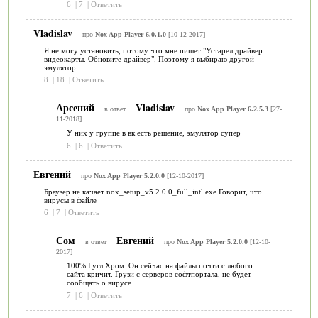
6
|
7
|
Ответить
Vladislav
про
Nox App Player 6.0.1.0
[10-12-2017]
Я не могу установить, потому что мне пишет "Устарел драйвер
видеокарты. Обновите драйвер". Поэтому я выбираю другой
эмулятор
8
|
18
|
Ответить
Арсений
Vladislav
в ответ
про
Nox App Player 6.2.5.3
[27-
11-2018]
У них у группе в вк есть решение, эмулятор супер
6
|
6
|
Ответить
Евгений
про
Nox App Player 5.2.0.0
[12-10-2017]
Браузер не качает nox_setup_v5.2.0.0_full_intl.exe Говорит, что
вирусы в файле
6
|
7
|
Ответить
Сом
Евгений
в ответ
про
Nox App Player 5.2.0.0
[12-10-
2017]
100% Гугл Хром. Он сейчас на файлы почти с любого
сайта кричит. Грузи с серверов софтпортала, не будет
сообщать о вирусе.
7
|
6
|
Ответить