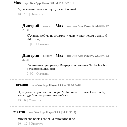
Max
про
Nox App Player 3.3.0.0
[13-05-2016]
Где вставлять кеш для игрв , в какой папке?
10
|
16
|
Ответить
Дмитрий
Max
в ответ
про
Nox App Player 6.2.6.3
[07-02-
2019]
КАчаешь любую программу у меня winrar потлм в android
obb и туда
6
|
6
|
Ответить
Дмитрий
Max
в ответ
про
Nox App Player 6.2.6.3
[07-02-
2019]
Скачиваешь программу Винрар и захаодишь /Android/obb
и тудая кидаешь кеш
6
|
6
|
Ответить
Евгений
про
Nox App Player 3.1.0.0
[29-03-2016]
Программа хорошая, но в игре Avabel пишет только Caps Lock,
это не удобно, исправте пожалуйста
15
|
9
|
Ответить
martin
про
Nox App Player 2.3.0
[14-11-2015]
muy buena pagina recien la estoy probando
10
|
12
|
Ответить