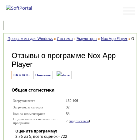
Программы
Статьи
Программы для Windows
»
Система
»
Эмуляторы
»
Nox App Player
»
Отз
Отзывы о программе
Nox App
Player
СКАЧАТЬ
Описание
Общая статистика
Загрузок всего
130 406
Загрузок за сегодня
32
Кол-во комментариев
53
Подписавшихся на новости о
7 (
подписаться
)
программе
Оцените программу!
3.76
из 5, всего оценок -
722