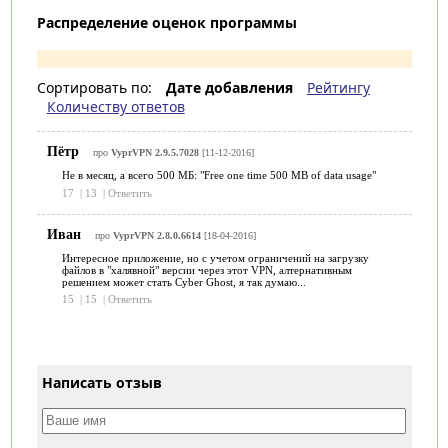
Распределение оценок программы
Сортировать по:
Дате добавления
Рейтингу
Количеству ответов
Пётр
про
VyprVPN 2.9.5.7028
[11-12-2016]
Не в месяц, а всего 500 МБ: "Free one time 500 MB of data usage"
17
|
13
|
Ответить
Иван
про
VyprVPN 2.8.0.6614
[18-04-2016]
Интересное приложение, но с учетом ограничений на загрузку
файлов в "халявной" версии через этот VPN, алтернативным
решением может стать Cyber Ghost, я так думаю...
15
|
15
|
Ответить
Написать отзыв