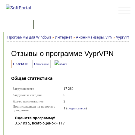
Программы
Статьи
Программы для Windows
»
Интернет
»
Анонимайзеры, VPN
»
VyprVPN
»
Отзывы о программе
VyprVPN
СКАЧАТЬ
Описание
Общая статистика
Загрузок всего
17 280
Загрузок за сегодня
0
Кол-во комментариев
2
Подписавшихся на новости о
1 (
подписаться
)
программе
Оцените программу!
3.57
из 5, всего оценок -
117