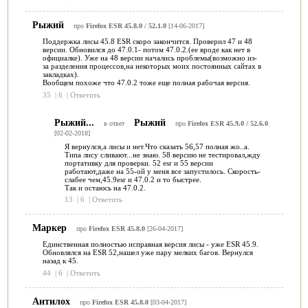
Рыжий
про
Firefox ESR 45.8.0 / 52.1.0
[14-06-2017]
Поддержка лисы 45.8 ESR скоро закончится. Проверил 47 и 48
версии. Обновился до 47.0.1- потом 47.0.2.(ее вроде как нет в
официалке). Уже на 48 версии начались проблемы(возможно из-
за разделения процессов,на некоторых моих постоянных сайтах в
закладках).
Вообщем похоже что 47.0.2 тоже еще полная рабочая версия.
35
|
6
|
Ответить
Рыжий...
Рыжий
в ответ
про
Firefox ESR 45.9.0 / 52.6.0
[02-02-2018]
Я вернулся,а лисы и нет.Что сказать 56,57 полная жо..а.
Типа лису сливают...не знаю. 58 версию не тестировал,жду
портативку для проверки. 52 esr и 55 версии
работают,даже на 55-ой у меня все запустилось. Скорость-
слабее чем,45.9esr и 47.0.2 и то быстрее.
Так и остаюсь на 47.0.2.
13
|
6
|
Ответить
Маркер
про
Firefox ESR 45.8.0
[26-04-2017]
Единственная полностью исправная версия лисы - уже ESR 45.9.
Обновлялся на ESR 52,нашел уже пару мелких багов. Вернулся
назад к 45.
44
|
6
|
Ответить
Антилох
про
Firefox ESR 45.8.0
[03-04-2017]