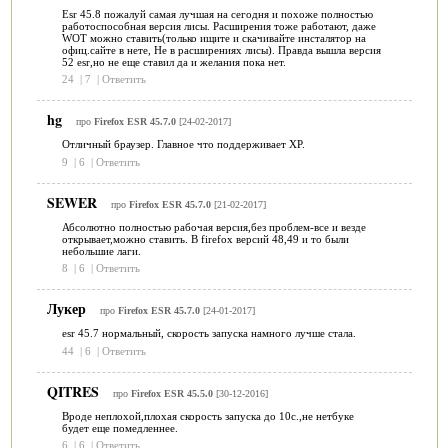
Esr 45.8 пожалуй самая лучшая на сегодня и похоже полностью
работоспособная версия лисы. Расширения тоже работают, даже
WOT можно ставить(только ищите и скачивайте инсталятор на
офиц.сайте в нете, Не в расширениях лисы). Правда вышла версия
52 esr,но не еще ставил да и желания пока нет.
24
|
7
|
Ответить
hg
про
Firefox ESR 45.7.0
[24-02-2017]
Отличный браузер. Главное что поддерживает ХР.
9
|
6
|
Ответить
SEWER
про
Firefox ESR 45.7.0
[21-02-2017]
Абсолютно полностью рабочая версия,без проблем-все и везде
открывает,можно ставить. В firefox версий 48,49 и то были
небольшие лаги.
8
|
6
|
Ответить
Лукер
про
Firefox ESR 45.7.0
[24-01-2017]
esr 45.7 нормальный, скорость запуска намного лучше стала.
44
|
6
|
Ответить
QITRES
про
Firefox ESR 45.5.0
[30-12-2016]
Вроде неплохой,плохая скорость запуска до 10с.,не нетбуке
будет еще помедленнее.
6
|
6
|
Ответить