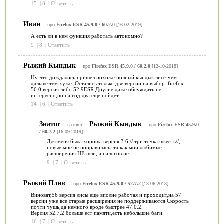
15
|
8
|
Ответить
Иван
про
Firefox ESR 45.9.0 / 60.2.0
[16-02-2019]
А есть ли в нем функция работать автономно?
9
|
8
|
Ответить
Рыжий Кындык
про
Firefox ESR 45.9.0 / 60.2.0
[12-10-2018]
Ну что дождались,пришел похоже полный кындык лисе-чем
дальше тем хуже. Остались только две версии на выбор: firefox
56.0 версия либо 52.9ESR.Другие даже обсуждать не
интересно,но на год два еще пойдет.
14
|
6
|
Ответить
Знатоr
Рыжий Кындык
в ответ
про
Firefox ESR 45.9.0
/ 60.7.2
[16-09-2019]
Для меня была хороша версия 3.6 // три точка шкесть//,
новые мне не понравилась, та как мои любимые
расширения НЕ шли, а налогов нет.
9
|
7
|
Ответить
Рыжий Плюс
про
Firefox ESR 45.9.0 / 52.7.2
[13-06-2018]
Виноват,56 версия лисы еще вполне рабочая и проходит,на 57
версии уже все старые расширения не поддерживаются.Скорость
почти чушь,да немного вроде быстрее 47.0.2.
Версия 52.7.2 больше ест памяти,есть небольшие баги.
16
|
7
|
Ответить