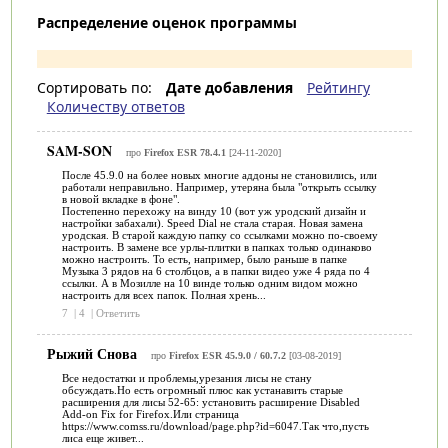
Распределение оценок программы
Сортировать по:
Дате добавления
Рейтингу
Количеству ответов
SAM-SON
про
Firefox ESR 78.4.1
[24-11-2020]
После 45.9.0 на более новых многие аддоны не становились, или
работали неправильно. Например, утеряна была "открыть ссылку
в новой вкладке в фоне".
Постепенно перехожу на винду 10 (вот уж уродский дизайн и
настройки забахали). Speed Dial не стала старая. Новая замена
уродская. В старой каждую папку со ссылками можно по-своему
настроить. В замене все урлы-плитки в папках только одинаково
можно настроить. То есть, например, было раньше в папке
Музыка 3 рядов на 6 столбцов, а в папки видео уже 4 ряда по 4
ссылки. А в Мозилле на 10 винде только одним видом можно
настроить для всех папок. Полная хрень...
7
|
4
|
Ответить
Рыжий Снова
про
Firefox ESR 45.9.0 / 60.7.2
[03-08-2019]
Все недостатки и проблемы,урезания лисы не стану
обсуждать.Но есть огромный плюс как устанавить старые
расширения для лисы 52-65: установить расширение Disabled
Add-on Fix for Firefox.Или страница
https://www.comss.ru/download/page.php?id=6047.Так что,пусть
лиса еще живет...