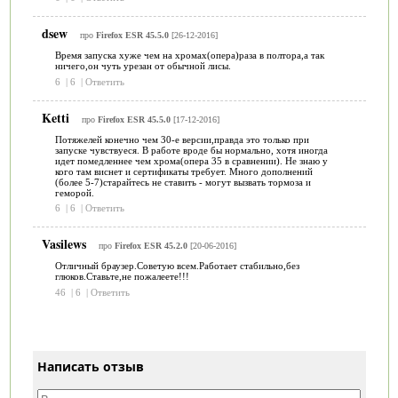
dsew
про
Firefox ESR 45.5.0
[26-12-2016]
Время запуска хуже чем на хромах(опера)раза в полтора,а так
ничего,он чуть урезан от обычной лисы.
6
|
6
|
Ответить
Ketti
про
Firefox ESR 45.5.0
[17-12-2016]
Потяжелей конечно чем 30-е версии,правда это только при
запуске чувствуеся. В работе вроде бы нормально, хотя иногда
идет помедленнее чем хрома(опера 35 в сравнении). Не знаю у
кого там виснет и сертификаты требует. Много дополнений
(более 5-7)старайтесь не ставить - могут вызвать тормоза и
геморой.
6
|
6
|
Ответить
Vasilews
про
Firefox ESR 45.2.0
[20-06-2016]
Отличный браузер.Советую всем.Работает стабильно,без
глюков.Ставьте,не пожалеете!!!
46
|
6
|
Ответить
Написать отзыв