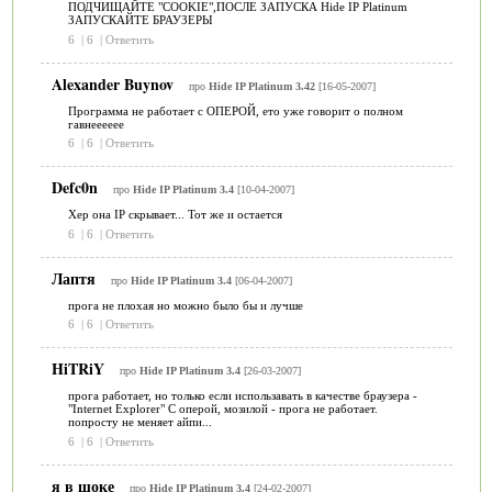
ПОДЧИЩАЙТЕ "COOKIE",ПОСЛЕ ЗАПУСКА Hide IP Platinum
ЗАПУСКАЙТЕ БРАУЗЕРЫ
6
|
6
|
Ответить
Alexander Buynov
про
Hide IP Platinum 3.42
[16-05-2007]
Программа не работает с ОПЕРОЙ, ето уже говорит о полном
гавнееееее
6
|
6
|
Ответить
Defc0n
про
Hide IP Platinum 3.4
[10-04-2007]
Хер она IP скрывает... Тот же и остается
6
|
6
|
Ответить
Лаптя
про
Hide IP Platinum 3.4
[06-04-2007]
прога не плохая но можно было бы и лучше
6
|
6
|
Ответить
HiTRiY
про
Hide IP Platinum 3.4
[26-03-2007]
прога работает, но только если использавать в качестве браузера -
"Internet Explorer" С оперой, мозилой - прога не работает.
попросту не меняет айпи...
6
|
6
|
Ответить
я в шоке
про
Hide IP Platinum 3.4
[24-02-2007]