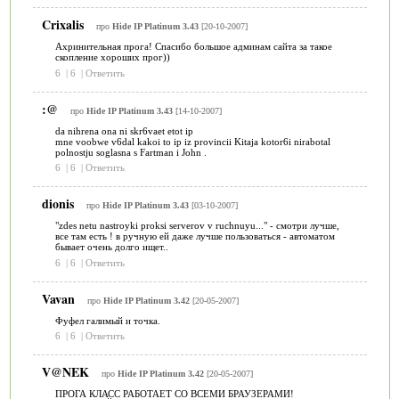
Crixalis
про
Hide IP Platinum 3.43
[20-10-2007]
Ахринительная прога! Спасибо большое админам сайта за такое
скопление хороших прог))
6
|
6
|
Ответить
:@
про
Hide IP Platinum 3.43
[14-10-2007]
da nihrena ona ni skr6vaet etot ip
mne voobwe v6dal kakoi to ip iz provincii Kitaja kotor6i nirabotal
polnostju soglasna s Fartman i John .
6
|
6
|
Ответить
dionis
про
Hide IP Platinum 3.43
[03-10-2007]
"zdes netu nastroyki proksi serverov v ruchnuyu..." - смотри лучше,
все там есть ! в ручную ей даже лучше пользоваться - автоматом
бывает очень долго ищет..
6
|
6
|
Ответить
Vavan
про
Hide IP Platinum 3.42
[20-05-2007]
Фуфел галимый и точка.
6
|
6
|
Ответить
V@NEK
про
Hide IP Platinum 3.42
[20-05-2007]
ПРОГА КЛАСС РАБОТАЕТ СО ВСЕМИ БРАУЗЕРАМИ!