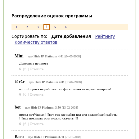
Распределение оценок программы
4
1
2
3
5
6
Сортировать по:
Дате добавления
Рейтингу
Количеству ответов
Mini
про
Hide IP Platinum 4.01
[04-05-2008]
Деревня а не прога
6
|
6
|
Ответить
@r2r
про
Hide IP Platinum 4.01
[13-04-2008]
отстой прога не работает ни фига только интернет запорола!
6
|
6
|
Ответить
bot
про
Hide IP Platinum 3.50
[13-02-2008]
прога неч%щная !!!вот ток где найти код для дальнейшей работы
!!!нах покупать если можно скачать !!!
6
|
6
|
Ответить
Вася
про
Hide IP Platinum 3.50
[21-01-2008]