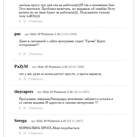
скачала прогу три дня она не работала(((IP так и неизменен был.
Тест кончился. Пробовал включать, но выдавало об ошибке.Хочу
купить но не знаю будет ли работать((((. Подскажите тупому
челу плИЗ(((((
6
|
6
|
Ответить
pas
про
Hide IP Platinum 3.50
[13-01-2008]
Даже в скачанной с сайта программе сидит "Троян" Будте
осторожны!!!
6
|
6
|
Ответить
PaZyM
про
Hide IP Platinum 3.50
[03-01-2008]
это у вас руки из жопы растут просто, а прога нармуль
6
|
6
|
Ответить
tinycapers
про
Hide IP Platinum 3.50
[28-12-2007]
Программа скверная,Рапидшара мгновенно забанил и остался я
со своим видным IP адресом и своими интересами !!!
6
|
6
|
Ответить
Serega
про
Hide IP Platinum 3.43
[03-11-2007]
НОРМАЛЬНА ПРОГА.Мені подобається
6
|
6
|
Ответить