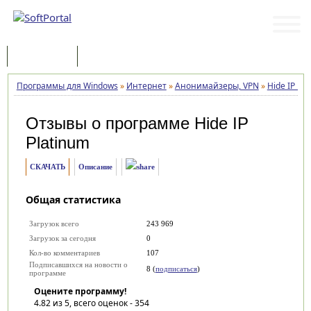
Программы
Статьи
Программы для Windows
»
Интернет
»
Анонимайзеры, VPN
»
Hide IP Pla
Отзывы о программе
Hide IP
Platinum
СКАЧАТЬ
Описание
Общая статистика
Загрузок всего
243 969
Загрузок за сегодня
0
Кол-во комментариев
107
Подписавшихся на новости о
8 (
подписаться
)
программе
Оцените программу!
4.82
из 5, всего оценок -
354