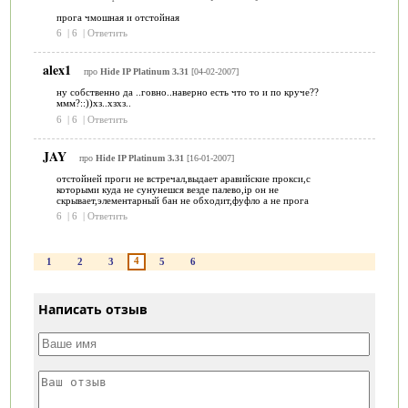
прога чмошная и отстойная
6
|
6
|
Ответить
alex1
про
Hide IP Platinum 3.31
[04-02-2007]
ну собственно да ..говно..наверно есть что то и по круче??
ммм?::))хз..хзхз..
6
|
6
|
Ответить
JAY
про
Hide IP Platinum 3.31
[16-01-2007]
отстойней проги не встречал,выдает аравийские прокси,с
которыми куда не сунунешся везде палево,ip он не
скрывает,элементарный бан не обходит,фуфло а не прога
6
|
6
|
Ответить
4
1
2
3
5
6
Написать отзыв