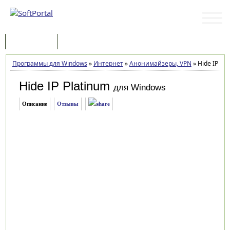
Программы
Статьи
Программы для Windows
»
Интернет
»
Анонимайзеры, VPN
»
Hide IP Pla
Hide IP Platinum
для Windows
Описание
Отзывы