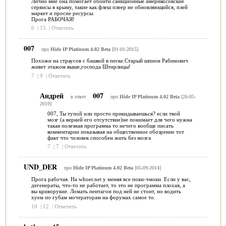
Лично мне она помогает обойти санкционные америкосовские
сервисы в крыму, такие как флеш плеер не обновляющийся, плей
маркет и просие ресурсы.
Прога РАБОЧАЯ!
6
|
15
|
Ответить
007
про
Hide IP Platinum 4.02 Beta
[01-01-2015]
Похожи на страусов с башкой в песке.Старый шпион Рабинович
живет этажом выше,господа Штирлицы!
7
|
9
|
Ответить
Андрей
007
в ответ
про
Hide IP Platinum 4.02 Beta
[26-05-
2019]
007, Ты тупой или просто прикидываешься? если твой
мозг (а верней его отсутствие)не понимает для чего нужна
такая полезная программа то нечего вообще писать
комментарии показывая на общественное обозрение тот
факт что человек способен жить без мозга
7
|
7
|
Ответить
UND_DER
про
Hide IP Platinum 4.02 Beta
[05-09-2014]
Прога рабочая. На whoer.net у меняя все поки-чмоки. Если у вас,
дегенераты, что-то не работает, то это не программа плохая, а
вы криворукие. Ломать пентагон под ней не стоит, но водить
хуем по губам мочераторам на форумах самое то.
10
|
12
|
Ответить