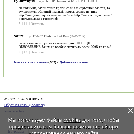
bytheway45
про
Hide IP Platinum 4.02 Beta
[14-04-2014]
Не понимаю, зачем такие проги, если для серьезной работы, то
лучше иметь обычный платный прокси сервер по типу
http://anonymous-proxy-server.net/ или http://www.anonymize.net/,
и пользоваться с гарантией.
7
|
11
|
Ответить
хайм
про
Hide IP Platinum 4.02 Beta
[10-02-2014]
Ребята вы посмотрите сначала на пункт ПОЛЕДНЕЕ
ОБНОВЛЕНИЕ.Зачем её вообще скачивать после 2008-го года?
9
|
12
|
Ответить
Читать все отзывы
(107) /
Добавить отзыв
Категории
© 2002—2026 SOFTPORTAL
Обратная связь (Feedback)
Privacy Policy
Мы используем файлы
cookies
для того, чтобы
предоставить вам больше возможностей при
Программы
использовании нашего сайта