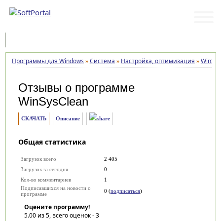
Программы
Статьи
Программы для Windows
»
Система
»
Настройка, оптимизация
»
WinSys
Отзывы о программе
WinSysClean
СКАЧАТЬ
Описание
Общая статистика
Загрузок всего
2 405
Загрузок за сегодня
0
Кол-во комментариев
1
Подписавшихся на новости о
0 (
подписаться
)
программе
Оцените программу!
5.00
из 5, всего оценок -
3