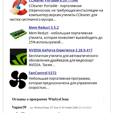
CCleaner Portable 6.39.11548
CCleaner Portable - портативная
(переносная, не требующая инсталляции на
компьютер) версия утилиты CCleaner для
чистки системного мусора...
Mem Reduct 3.5.2
Mem Reduct - небольшая портативная
утилита, которая позволяет высвободить до
25% используемой...
NVIDIA GeForce Experience 3.28.0.417
Бесплатная утилита для автоматического
обновления драйверов для видеокарт
NVIDIA. Также...
FanControl V272
Небольшая портативная программа,
которая предназначена для управления
скоростью...
Отзывы о программе WinSysClean
Vagner39
про
WinSysClean X7 Free 17.01 build 2540
[25-10-2015]