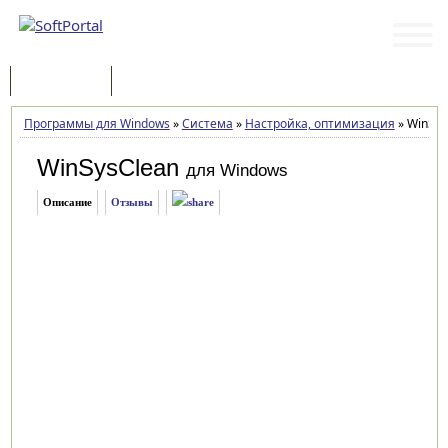
Программы
Статьи
Программы для Windows
»
Система
»
Настройка, оптимизация
»
WinSysC
WinSysClean
для Windows
Описание
Отзывы