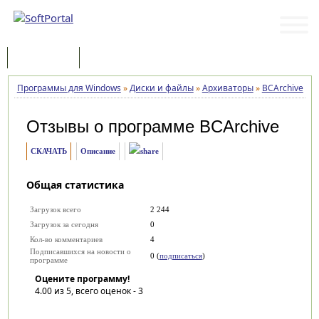
Программы
Статьи
Программы для Windows
»
Диски и файлы
»
Архиваторы
»
BCArchive
»
О
Отзывы о программе
BCArchive
СКАЧАТЬ
Описание
Общая статистика
Загрузок всего
2 244
Загрузок за сегодня
0
Кол-во комментариев
4
Подписавшихся на новости о
0 (
подписаться
)
программе
Оцените программу!
4.00
из 5, всего оценок -
3