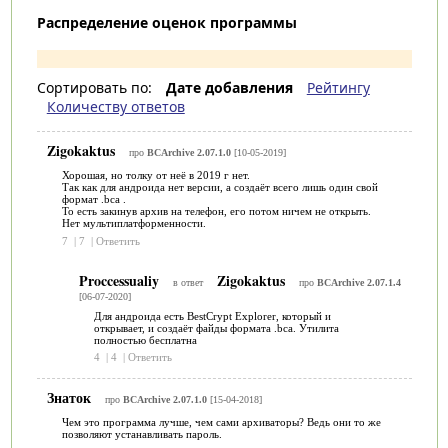
Распределение оценок программы
Сортировать по:
Дате добавления
Рейтингу
Количеству ответов
Zigokaktus
про
BCArchive 2.07.1.0
[10-05-2019]
Хорошая, но толку от неё в 2019 г нет.
Так как для андроида нет версии, а создаёт всего лишь один свой
формат .bca .
То есть закинув архив на телефон, его потом ничем не открыть.
Нет мультиплатформенности.
7
|
7
|
Ответить
Proccessualiy
Zigokaktus
в ответ
про
BCArchive 2.07.1.4
[06-07-2020]
Для андроида есть BestCrypt Explorer, который и
открывает, и создаёт файды формата .bca. Утилита
полностью бесплатна
4
|
4
|
Ответить
Знаток
про
BCArchive 2.07.1.0
[15-04-2018]
Чем это программа лучше, чем сами архиваторы? Ведь они то же
позволяют устанавливать пароль.