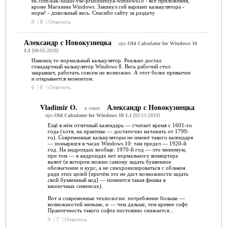
ek.com/kak-udalit-vse-prilozheniya-windows10 - все приложения,
кроме Магазина Windows. Закинул сей вариант калькулятора -
норм! - довольный весь. Спасибо сайту за раздачу
9
|
8
|
Ответить
Александр с Новокузнецка
про
Old Calculator for Windows 10
1.1
[08-02-2018]
Наконец то нормальный калькулятор. Реально достал
стандартный калькулятор Windows 8. Весь рабочий стол
закрывает, работать совсем не возможно. А этот более привычен
и открывается моментом.
6
|
6
|
Ответить
Vladimir O.
Александр с Новокузнецка
в ответ
про
Old Calculator for Windows 10 1.1
[02-11-2019]
Ещё в нём отличный календарь — считает время с 1601-го
года (хотя, на практике — достаточно начинать от 1799-
го). Современные калькуляторы не имеют такого календаря
— понырялся в часах Windows 10: там предел — 1920-й
год. На андроидах вообще: 1970-й год — это минимум,
при том — в андроидах нет нормального конвертера
валют (в котором можно самому задать буквенное
обозначение и курс, а не синхронизироваться с облаком
ради этих целей [причём это не даст возможности задать
свой буквенный код] — помнится такая фишка в
кнопочных сименсах).
Вот и современные технологии: потребление больше —
возможностей меньше, и — чем дальше, тем кривее софт.
Практичность такого софта постоянно снижается...
9
|
7
|
Ответить