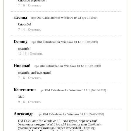
Спасибо огромное !
7
|
6
|
Ответить
Леонид
про
Old Calculator for Windows 10 1.1
[10-01-2020]
Спасибо!
7
|
4
|
Ответить
Demmy
про
Old Calculator for Windows 10 1.1
[15-03-2019]
спасибо!
10
|
8
|
Ответить
Николай
про
Old Calculator for Windows 10 1.1
[13-02-2019]
спасибо, добрые люди!
7
|
6
|
Ответить
Константин
про
Old Calculator for Windows 10 1.1
[04-10-2018]
ЗБС
9
|
6
|
Ответить
Александр
про
Old Calculator for Windows 10 1.1
[24-05-2018]
Old Calculator for Windows 10 - это круто, чёрт возьми!
Установил намедни Win10Pro x64 (изменил таки Семёрке),
удалил "короткой командой через PowerShell - https://g-