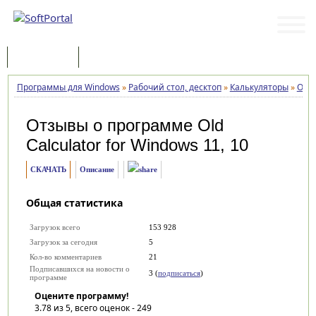
Программы
Статьи
Программы для Windows
»
Рабочий стол, десктоп
»
Калькуляторы
»
Old 
Отзывы о программе
Old
Calculator for Windows 11, 10
СКАЧАТЬ
Описание
Общая статистика
Загрузок всего
153 928
Загрузок за сегодня
5
Кол-во комментариев
21
Подписавшихся на новости о
3 (
подписаться
)
программе
Оцените программу!
3.78
из 5, всего оценок -
249