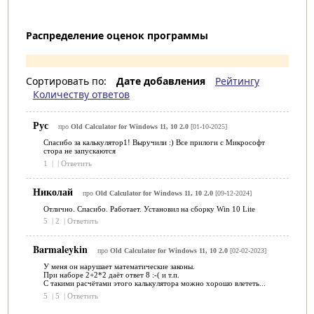
Распределение оценок программы
Сортировать по:
Дате добавления
Рейтингу
Количеству ответов
Рус
про
Old Calculator for Windows 11, 10 2.0
[01-10-2025]
Спасибо за калькулятор1! Выручили :) Все прилоги с Микрософт
стора не запускаются
1
|
|
Ответить
Николай
про
Old Calculator for Windows 11, 10 2.0
[09-12-2024]
Отлично. Спасибо. Работает. Установил на сборку Win 10 Lite
5
|
2
|
Ответить
Barmaleykin
про
Old Calculator for Windows 11, 10 2.0
[02-02-2023]
У меня он нарушает математические законы.
При наборе 2+2*2 даёт ответ 8 :-( и т.п.
С такими расчётами этого калькулятора можно хорошо влететь...
5
|
5
|
Ответить