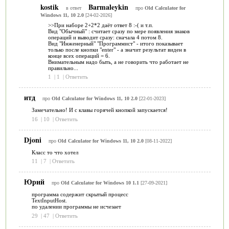
kostik
Barmaleykin
в ответ
про
Old Calculator for
Windows 11, 10 2.0
[24-02-2026]
>>При наборе 2+2*2 даёт ответ 8 :-( и т.п.
Вид "Обычный" : считает сразу по мере появления знаков
операций и выводит сразу: сначала 4 потом 8.
Вид "Инженерный" "Программист" - итого показывает
только после кнопки "enter" - а значит результат виден в
конце всех операций = 6.
Внимательным надо быть, а не говорить что работает не
правильно...
1
|
1
|
Ответить
итд
про
Old Calculator for Windows 11, 10 2.0
[22-01-2023]
Замечательно! И с клавы горячей кнопкой запускается!
16
|
10
|
Ответить
Djoni
про
Old Calculator for Windows 11, 10 2.0
[08-11-2022]
Класс то что хотел
11
|
7
|
Ответить
Юрий
про
Old Calculator for Windows 10 1.1
[27-09-2021]
программа содержит скрытый процесс
TextInputHost.
по удалении программы не исчезает
29
|
47
|
Ответить