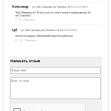
Александр
про
Old Calculator for Windows 10 1.1
[13-10-2017]
Ура! Наконец-то! Я так устал от этого тупого калькулятора 10-
ки! Спасибо!
7
|
6
|
Ответить
vgd
про
Old Calculator for Windows 10 1.0
[16-05-2016]
после последних обновлений перестал работать
8
|
12
|
Ответить
Написать отзыв