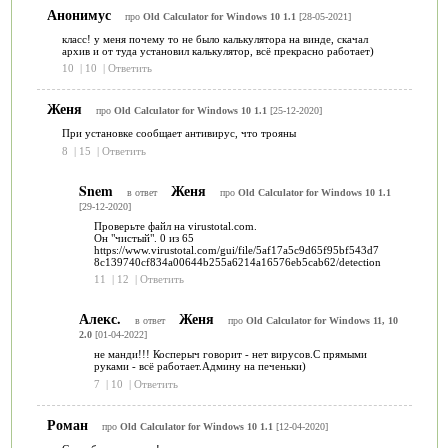
Анонимус
про
Old Calculator for Windows 10 1.1
[28-05-2021]
класс! у меня почему то не было калькулятора на винде, скачал
архив и от туда установил калькулятор, всё прекрасно работает)
10
|
10
|
Ответить
Женя
про
Old Calculator for Windows 10 1.1
[25-12-2020]
При установке сообщает антивирус, что трояны
8
|
15
|
Ответить
Snem
Женя
в ответ
про
Old Calculator for Windows 10 1.1
[29-12-2020]
Проверьте файл на virustotal.com.
Он "чистый". 0 из 65
https://www.virustotal.com/gui/file/5af17a5c9d65f95bf543d7
8c139740cf834a00644b255a6214a16576eb5cab62/detection
11
|
12
|
Ответить
Алекс.
Женя
в ответ
про
Old Calculator for Windows 11, 10
2.0
[01-04-2022]
не манди!!! Косперыч говорит - нет вирусов.С прямыми
руками - всё работает.Админу на печеньки)
7
|
10
|
Ответить
Роман
про
Old Calculator for Windows 10 1.1
[12-04-2020]