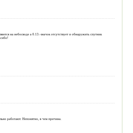
ляются на небосводе а 0.13.-значок отсутствует и обнаружить спутник
асибо!
льно работают. Непонятно, в чем причина.