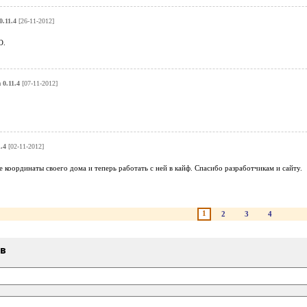
0.11.4
[26-11-2012]
О.
 0.11.4
[07-11-2012]
.4
[02-11-2012]
 координаты своего дома и теперь работать с ней в кайф. Спасибо разработчикам и сайту.
1
2
3
4
ыв