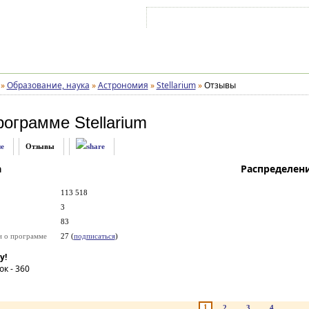
Войти на аккаунт
Зарегистрироваться
»
Образование, наука
»
Астрономия
»
Stellarium
»
Отзывы
рограмме
Stellarium
е
Отзывы
а
Распределен
113 518
3
83
и о программе
27 (
подписаться
)
у!
ок -
360
1
2
3
4