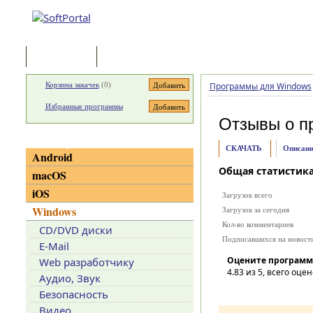
Программы
Статьи
Корзина закачек
(
0
)
Программы для Windows
Избранные программы
Отзывы о п
Категории
СКАЧАТЬ
Описани
Android
Общая статистик
macOS
iOS
Загрузок всего
Windows
Загрузок за сегодня
Кол-во комментариев
CD/DVD диски
Подписавшихся на новост
E-Mail
Оцените программ
Web разработчику
4.83
из 5, всего оцен
Аудио, Звук
Безопасность
Видео