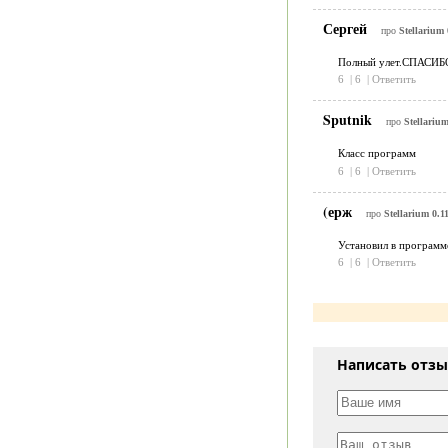
Сергей
про
Stellarium 
Полный улет.СПАСИБ
6
|
6
|
Ответить
Sputnik
про
Stellarium
Класс программ
6
|
6
|
Ответить
(ерж
про
Stellarium 0.11
Установил в программе
6
|
6
|
Ответить
Написать отз