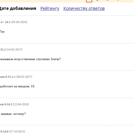
Дате добавления
Рейтингу
Количеству ответов
.4 / 24.1
[05-06-2024]
 7ку
.15.2
[14-05-2017]
оказывала искусственные спутники Земли?
ium 0.15.1.1
[08-02-2017]
работает на виндовс 10.
ium 0.14.3
[22-04-2016]
ь мышью- почему?
 0.14.0
[27-10-2015]