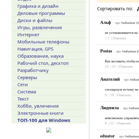
Графика и дизайн
Сортировать по:
Деловые программы
Диски и файлы
Альф
про
Stellarium 23
Игры, развлечения
не устанавливается на
Интернет
|
1
|
Ответить
Мобильные телефоны
Навигация, GPS
Postas
про
Stellarium 0
Образование, наука
Как заставить,чтобы п
Рабочий стол, десктоп
23
|
15
|
Ответить
Разработчику
Серверы
Анатолий
про
Stellar
Сети
стеллариум почему не 
Система
9
|
19
|
Ответить
Текст
Хобби, увлечения
Людмила
про
Stellar
Электронные книги
невозможно управлят
ТОП-100 для Windows
9
|
12
|
Ответить
eduator
про
Stellarium