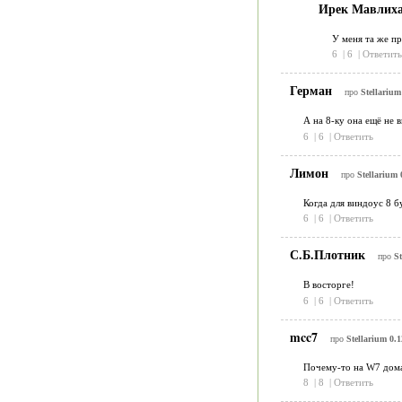
Ирек Мавлих
У меня та же п
6
|
6
|
Ответить
Герман
про
Stellarium
А на 8-ку она ещё не 
6
|
6
|
Ответить
Лимон
про
Stellarium 
Когда для виндоус 8 б
6
|
6
|
Ответить
С.Б.Плотник
про
St
В восторге!
6
|
6
|
Ответить
mcc7
про
Stellarium 0.1
Почему-то на W7 дома
8
|
8
|
Ответить