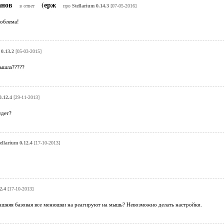
анов
(ерж
в ответ
про
Stellarium 0.14.3
[07-05-2016]
роблема!
 0.13.2
[05-03-2015]
вышла?????
0.12.4
[29-11-2013]
удет?
ellarium 0.12.4
[17-10-2013]
2.4
[17-10-2013]
шняя базовая все менюшки на реагируют на мышь? Невозможно делать настройки.