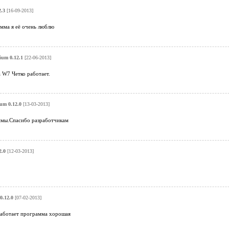
2.3
[16-09-2013]
мма я её очень люблю
rium 0.12.1
[22-06-2013]
 W7 Четко работает.
ium 0.12.0
[13-03-2013]
ммы.Спасибо разработчикам
2.0
[12-03-2013]
0.12.0
[07-02-2013]
работает программа хорошая