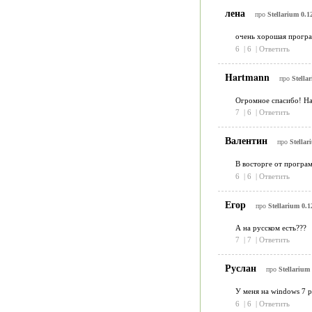
лена
про
Stellarium 0.1
очень хорошая програ
6
|
6
|
Ответить
Hartmann
про
Stella
Огромное спасибо! На
7
|
6
|
Ответить
Валентин
про
Stellar
В восторге от програ
6
|
6
|
Ответить
Егор
про
Stellarium 0.1
А на русском есть???
7
|
7
|
Ответить
Руслан
про
Stellarium 
У меня на windows 7 
6
|
6
|
Ответить