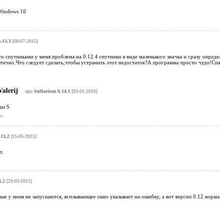
Windows 10
.13.3
[08-07-2015]
со спутниками у меня проблема:на 0.12.4 спутники в виде маленького значка и сразу опреде
атично.Что следует сделать,чтобы устранить этот недостаток?А программа просто чудо!Сп
alerij
про
Stellarium 0.14.1
[03-01-2016]
ды S
ь
.13.2
[15-05-2015]
т.
3.2
[29-03-2015]
ые у меня не запускаются, всплывающее окно указывает на ошибку, а вот версии 0.12 норма