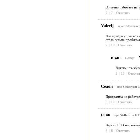
Отлично работает на 
7
|
7
|
Ответить
Valerij
про
Stellarium 0
Всё прекрасно,но вот 
стало весьма проблем
7
|
10
|
Ответить
иван
V
в ответ
Выключить звёз
9
|
10
|
Ответит
Седой
про
Stellarium 0
Программа не работае
6
|
10
|
Ответить
(ерж
про
Stellarium 0.1
Версии 0.13 портативн
6
|
6
|
Ответить