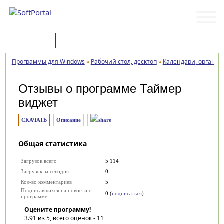
Программы
Статьи
Программы для Windows
»
Рабочий стол, десктоп
»
Календари, органай
Отзывы о программе
Таймер
виджет
СКАЧАТЬ
Описание
Общая статистика
Загрузок всего
5 114
Загрузок за сегодня
0
Кол-во комментариев
5
Подписавшихся на новости о
0 (
подписаться
)
программе
Оцените программу!
3.91
из 5, всего оценок -
11