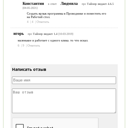
Константин
Людмила
в ответ
про
Таймер виджет 4.6.5
[04-05-2021]
Создать ярлык программы в Проводнике и поместить его
на Рабочий стол.
4
|
4
|
Ответить
игорь
про
Таймер виджет 1.4
[10-03-2019]
маленькое и работает с одного клика. то что искал.
6
|
9
|
Ответить
Написать отзыв