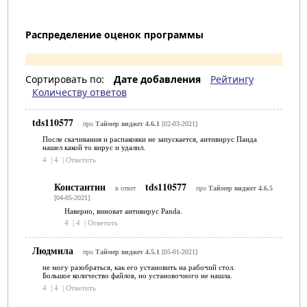
Распределение оценок программы
Сортировать по:
Дате добавления
Рейтингу
Количеству ответов
tds110577
про
Таймер виджет 4.6.1
[02-03-2021]
После скачивания и распаковки не запускается, антивирус Панда
нашел какой то вирус и удалил.
4
|
4
|
Ответить
Константин
tds110577
в ответ
про
Таймер виджет 4.6.5
[04-05-2021]
Наверно, виноват антивирус Panda.
4
|
4
|
Ответить
Людмила
про
Таймер виджет 4.5.1
[05-01-2021]
не могу разобраться, как его установить на рабочий стол.
Большое количество файлов, но установочного не нашла.
4
|
4
|
Ответить