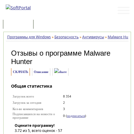
Программы
Статьи
Программы для Windows
»
Безопасность
»
Антивирусы
»
Malware Hunte
Отзывы о программе
Malware
Hunter
СКАЧАТЬ
Описание
Общая статистика
Загрузок всего
8 354
Загрузок за сегодня
2
Кол-во комментариев
3
Подписавшихся на новости о
0 (
подписаться
)
программе
Оцените программу!
3.72
из 5, всего оценок -
57