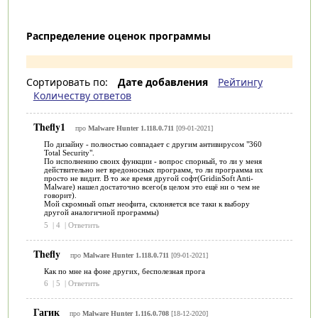
Распределение оценок программы
Сортировать по:
Дате добавления
Рейтингу
Количеству ответов
Thefly1
про
Malware Hunter 1.118.0.711
[09-01-2021]
По дизайну - полностью совпадает с другим антивирусом "360
Total Security".
По исполнению своих функции - вопрос спорный, то ли у меня
действительно нет вредоносных программ, то ли программа их
просто не видит. В то же время другой софт(GridinSoft Anti-
Malware) нашел достаточно всего(в целом это ещё ни о чем не
говорит).
Мой скромный опыт неофита, склоняется все таки к выбору
другой аналогичной программы)
5
|
4
|
Ответить
Thefly
про
Malware Hunter 1.118.0.711
[09-01-2021]
Как по мне на фоне других, бесполезная прога
6
|
5
|
Ответить
Гагик
про
Malware Hunter 1.116.0.708
[18-12-2020]