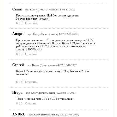
Саша
про
Kassy (Печать чеков) 0.72
[03-11-2007]
Программа прекрасная. Дай бог автору здоровья.
За счет нее живу-нетужу.
6
|
6
|
Ответить
Андрей
про
Kassy (Печать чеков) 0.72
[23-10-2007]
Прожка вполне ничего. Кто поделится со мною версией 0.72
могу поделится Штампом 0.85. или Kassy 0.71pro. Также есть
рабочие ключи на KIS 7. Напишите или скинте плиз на
andrey_1990@tut.by
6
|
7
|
Ответить
Сергей
про
Kassy (Печать чеков) 0.72
[19-10-2007]
Kassy 0.72 ничем не отличается от 0.71 добавлены 2 типа
машинок
6
|
6
|
Ответить
Игорь
про
Kassy (Печать чеков) 0.72
[03-10-2007]
Так и не понял, чем 0.72 от 0.71 отличается...
6
|
6
|
Ответить
ANDRU
про
Kassy (Печать чеков) 0.72
[28-09-2007]