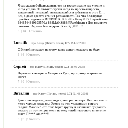
Я сам дальнобойщик,купить чек на трассе можно где угодно и
когда угодно.Но бывают случаи когда ты просто-напросто
запаренный, уставший, невыспавшийся и забываеш за этот Ё.....
чек, а дома сделать его нет возможности.Так-что большущая
просбьа подкиньте ВТОРОЙ КЛЮЧИК к Kassy 0.72 Первый ключ
6848544849695570.( 888MAKS888@Rambler.ru ) Или помогите
советом...Заранее благодарен. Всем УДАЧИ !!!
6
|
18
|
Ответить
Lunatik
про
Kassy (Печать чеков) 0.72
[14-02-2009]
C Вистой не пашет, поэтому такие деньги отдавать не буду.
6
|
6
|
Ответить
Сергей
про
Kassy (Печать чеков) 0.72
[28-08-2008]
Перевелись наверное Хакеры на Руси, програмку вскрыть не
могут.
7
|
6
|
Ответить
Виталий
про
Kassy (Печать чеков) 0.72
[21-08-2008]
Купил сие изделие, денег отдал, ввел рег. номера. Печтает вместо
чеков черные квадраты. Звоню по тел. указанному в проге
"Седых Максим". Это тело берет трубку и начяинает гундосить
дескать он тут не при чем и почему такой глюк-знать ничего не
знает. П**** он с***!!!
6
|
6
|
Ответить