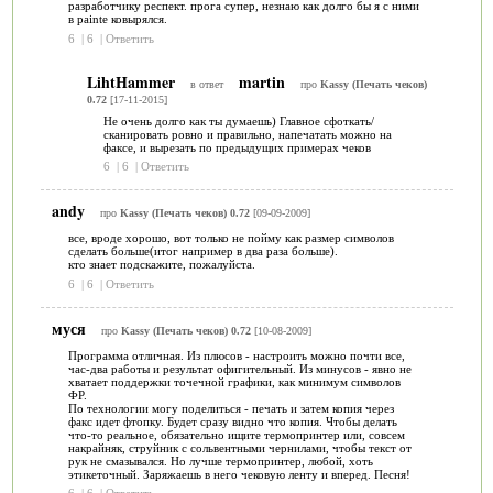
разработчику респект. прога супер, незнаю как долго бы я с ними
в painte ковырялся.
6
|
6
|
Ответить
LihtHammer
martin
в ответ
про
Kassy (Печать чеков)
0.72
[17-11-2015]
Не очень долго как ты думаешь) Главное сфоткать/
сканировать ровно и правильно, напечатать можно на
факсе, и вырезать по предыдущих примерах чеков
6
|
6
|
Ответить
andy
про
Kassy (Печать чеков) 0.72
[09-09-2009]
все, вроде хорошо, вот только не пойму как размер символов
сделать больше(итог например в два раза больше).
кто знает подскажите, пожалуйста.
6
|
6
|
Ответить
муся
про
Kassy (Печать чеков) 0.72
[10-08-2009]
Программа отличная. Из плюсов - настроить можно почти все,
час-два работы и результат офигительный. Из минусов - явно не
хватает поддержки точечной графики, как минимум символов
ФР.
По технологии могу поделиться - печать и затем копия через
факс идет фтопку. Будет сразу видно что копия. Чтобы делать
что-то реальное, обязательно ищите термопринтер или, совсем
накрайняк, струйник с сольвентными чернилами, чтобы текст от
рук не смазывался. Но лучше термопринтер, любой, хоть
этикеточный. Заряжаешь в него чековую ленту и вперед. Песня!