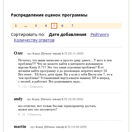
Распределение оценок программы
5
1
...
3
4
6
7
Сортировать по:
Дате добавления
Рейтингу
Количеству ответов
Олег
про
Kassy (Печать чеков) 0.72
[05-11-2009]
Почитал, что выше написано и просто диву даюсь... У кого в чем
проблема??? Что не можете найти в интернете взломанную
версию Kassy 0.71? Это что такая огромная проблема? Я от
желания найти программу и до реализации затратил минут 10.
Все ноют... Ей богу, дети прям. Ну а если у тебя Виста или 7, то в
чем проблема? Устанавливай виртуальную машину XP и вперед,
с песней, в работает. Все разжевывать надо...
7
|
11
|
Ответить
andy
про
Kassy (Печать чеков) 0.72
[16-09-2009]
все отлично, вот только бы еще термопринтер достать.
может кто что посоветует?
6
|
6
|
Ответить
martin
про
Kassy (Печать чеков) 0.72
[14-09-2009]