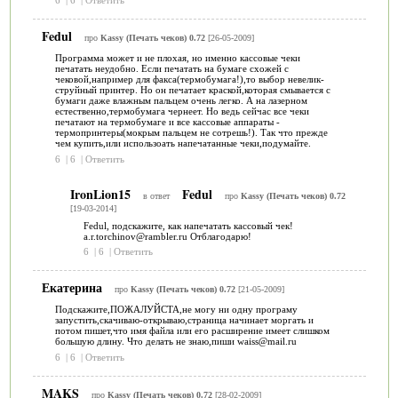
6
|
6
|
Ответить
Fedul
про
Kassy (Печать чеков) 0.72
[26-05-2009]
Программа может и не плохая, но именно кассовые чеки
печатать неудобно. Если печатать на бумаге схожей с
чековой,например для факса(термобумага!),то выбор невелик-
струйный принтер. Но он печатает краской,которая смывается с
бумаги даже влажным пальцем очень легко. А на лазерном
естественно,термобумага чернеет. Но ведь сейчас все чеки
печатают на термобумаге и все кассовые аппараты -
термопринтеры(мокрым пальцем не сотрешь!). Так что прежде
чем купить,или использоать напечатанные чеки,подумайте.
6
|
6
|
Ответить
IronLion15
Fedul
в ответ
про
Kassy (Печать чеков) 0.72
[19-03-2014]
Fedul, подскажите, как напечатать кассовый чек!
a.r.torchinov@rambler.ru Отблагодарю!
6
|
6
|
Ответить
Екатерина
про
Kassy (Печать чеков) 0.72
[21-05-2009]
Подскажите,ПОЖАЛУЙСТА,не могу ни одну програму
запустить,скачиваю-открываю,страница начинает моргать и
потом пишет,что имя файла или его расширение имеет слишком
большую длину. Что делать не знаю,пиши waiss@mail.ru
6
|
6
|
Ответить
MAKS
про
Kassy (Печать чеков) 0.72
[28-02-2009]