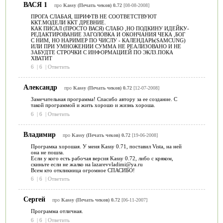
ВАСЯ 1
про
Kassy (Печать чеков) 0.72
[08-08-2008]
ПРОГА СЛАБАЯ, ШРИФТВ НЕ СООТВЕТСТВУЮТ
ККТ.МОДЕЛИ ККТ ДРЕВНИЕ.
КАК ПИСАЛ (ПРОСТО ВАСЯ) СЛАБО ,НО ПОДКИНУ ИДЕЙКУ-
РЕДАКТИРОВАНИЕ ЗАГОЛОВКА И ОКОНЧАНИЯ ЧЕКА ,БОГ
С НИМ, НО НАРИМЕР ПО ЧИСЛУ - КАЛЕНДАРЬ(SAMCUNG)
ИЛИ ПРИ УМНОЖЕНИИ СУММА НЕ РЕАЛИЗОВАНО И НЕ
ЗАБУДТЕ СТРОЧКИ С ИНФОРМАЦИЕЙ ПО ЭКЛЗ.ПОКА
ХВАТИТ
6
|
6
|
Ответить
Александр
про
Kassy (Печать чеков) 0.72
[12-07-2008]
Замечательная программа! Спасибо автору за ее создание. С
такой программой и жить хорошо и жизнь хороша.
6
|
6
|
Ответить
Владимир
про
Kassy (Печать чеков) 0.72
[19-06-2008]
Програмка хорошая. У меня Kassy 0.71, поставил Vista, на ней
она не пошла.
Если у кого есть рабочая версия Kassy 0.72, либо с кряком,
скиньте если не жалко на lazarevvladimi@ya.ru
Всем кто откликница огромное СПАСИБО!
6
|
6
|
Ответить
Сергей
про
Kassy (Печать чеков) 0.72
[06-11-2007]
Программа отличная.
6
|
6
|
Ответить