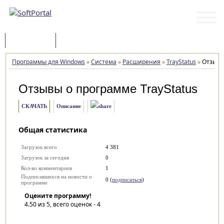
Программы
Статьи
Программы для Windows
»
Система
»
Расширения
»
TrayStatus
»
Отзыв
Отзывы о программе
TrayStatus
СКАЧАТЬ
Описание
Общая статистика
Загрузок всего
4 381
Загрузок за сегодня
0
Кол-во комментариев
1
Подписавшихся на новости о
0 (
подписаться
)
программе
Оцените программу!
4.50
из 5, всего оценок -
4