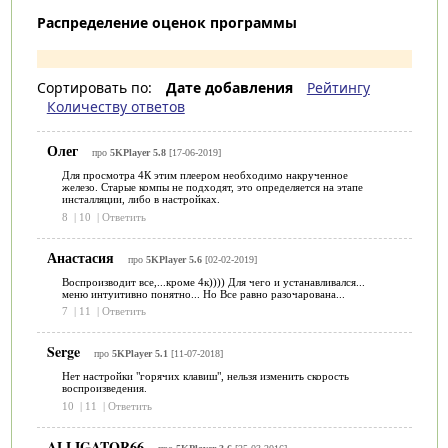
Распределение оценок программы
Сортировать по:
Дате добавления
Рейтингу
Количеству ответов
Олег
про
5KPlayer 5.8
[17-06-2019]
Для просмотра 4К этим плеером необходимо накрученное
железо. Старые компы не подходят, это определяется на этапе
инсталляции, либо в настройках.
8
|
10
|
Ответить
Анастасия
про
5KPlayer 5.6
[02-02-2019]
Воспроизводит все,...кроме 4к)))) Для чего и устанавливался...
меню интуитивно понятно... Но Все равно разочарована...
7
|
11
|
Ответить
Serge
про
5KPlayer 5.1
[11-07-2018]
Нет настройки "горячих клавиш", нельзя изменить скорость
воспроизведения.
10
|
11
|
Ответить
ALLIGATOR66