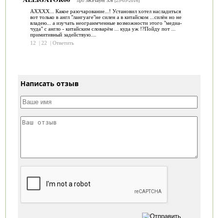
про
5KPlayer 3.6
[25-03-2016]
АХХХХ... Какое разочарование...! Установил хотел насладиться
вот только в англ "лангуаге"не силен а в китайском ...силён но не
владею... а изучать неогранмченные возможности этого "медиа-
чуда" с англо - китайским словарём ... куда уж !?Пойду пот ...
примитивный задействую....
12
|
22
|
Ответить
Написать отзыв