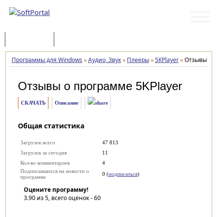
Программы
Статьи
Программы для Windows
»
Аудио, Звук
»
Плееры
»
5KPlayer
»
Отзывы
Отзывы о программе
5KPlayer
СКАЧАТЬ
Описание
Общая статистика
Загрузок всего
47 813
Загрузок за сегодня
11
Кол-во комментариев
4
Подписавшихся на новости о
0 (
подписаться
)
программе
Оцените программу!
3.90
из 5, всего оценок -
60