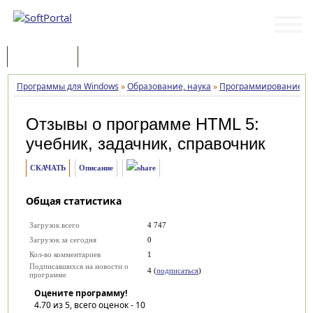
Программы
Статьи
Программы для Windows
»
Образование, наука
»
Программирование
»
Отзывы о программе
HTML 5:
учебник, задачник, справочник
СКАЧАТЬ
Описание
Общая статистика
Загрузок всего
4 747
Загрузок за сегодня
0
Кол-во комментариев
1
Подписавшихся на новости о
4 (
подписаться
)
программе
Оцените программу!
4.70
из 5, всего оценок -
10