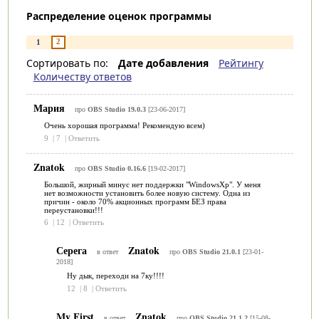
Распределение оценок программы
2
1
Сортировать по:
Дате добавления
Рейтингу
Количеству ответов
Мария
про
OBS Studio 19.0.3
[23-06-2017]
Очень хорошая программа! Рекомендую всем)
9
|
7
|
Ответить
Znatok
про
OBS Studio 0.16.6
[19-02-2017]
Большой, жирный минус нет поддержки "WindowsXp". У меня
нет возможности установить более новую систему. Одна из
причин - около 70% акционных программ БЕЗ права
переустановки!!!
6
|
12
|
Ответить
Серега
Znatok
в ответ
про
OBS Studio 21.0.1
[23-01-
2018]
Ну дык, переходи на 7ку!!!!
12
|
8
|
Ответить
My First
Znatok
в ответ
про
OBS Studio 21.1.2
[15-08-