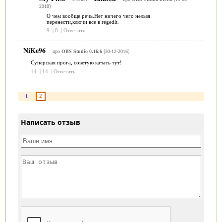
2018]
О чем вообще речь.Нет ничего чего нельзя
перенести,ключи все в regedit.
9
|
8
|
Ответить
NiKe96
про
OBS Studio 0.16.6
[30-12-2016]
Суперская прога, советую качать тут!
14
|
14
|
Ответить
2
1
Написать отзыв