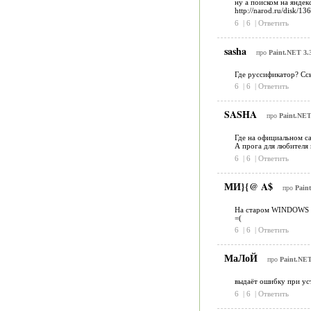
ну а поиском на яндекс
http://narod.ru/disk/1
6
|
6
|
Ответить
sasha
про
Paint.NET 3.
Где руссификатор? Сс
6
|
6
|
Ответить
SASHA
про
Paint.NET
Где на официальном са
А прога для любителя 
6
|
6
|
Ответить
МИ}{@ A$
про
Pain
На старом WINDOWS кла
=(
6
|
6
|
Ответить
МаЛоЙ
про
Paint.NET
выдаёт ошибку при ус
6
|
6
|
Ответить