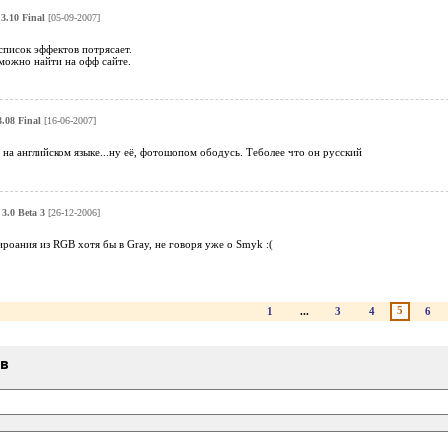
3.10 Final
[05-09-2007]
писок эффектов потрясает.
можно найти на офф сайте.
.08 Final
[16-06-2007]
о на английском языке...ну её, фотошопом ободусь. Теболее что он русский
3.0 Beta 3
[26-12-2006]
ироания из RGB хотя бы в Gray, не говоря уже о Smyk :(
5
1
...
3
4
6
ыв