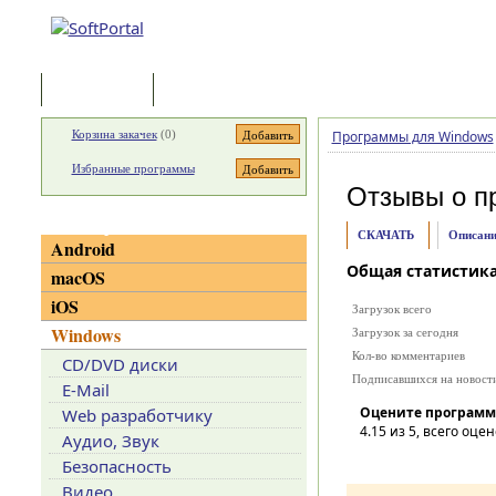
Программы
Статьи
Корзина закачек
(
0
)
Программы для Windows
Избранные программы
Отзывы о п
Категории
СКАЧАТЬ
Описани
Android
Общая статистик
macOS
iOS
Загрузок всего
Windows
Загрузок за сегодня
Кол-во комментариев
CD/DVD диски
Подписавшихся на новост
E-Mail
Оцените программ
Web разработчику
4.15
из 5, всего оцен
Аудио, Звук
Безопасность
Видео