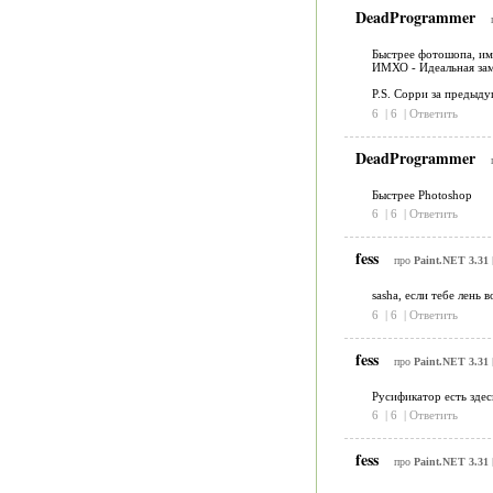
DeadProgrammer
Быстрее фотошопа, име
ИМХО - Идеальная зам
P.S. Сорри за предыду
6
|
6
|
Ответить
DeadProgrammer
Быстрее Photoshop
6
|
6
|
Ответить
fess
про
Paint.NET 3.31
sasha, если тебе лень
6
|
6
|
Ответить
fess
про
Paint.NET 3.31
Русификатор есть здесь
6
|
6
|
Ответить
fess
про
Paint.NET 3.31