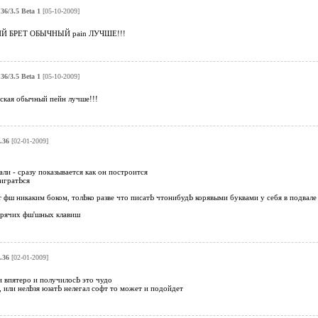
36/3.5 Beta 1
[05-10-2009]
Й БРЕТ ОБЫЧНЫЙ pain ЛУЧШЕ!!!
36/3.5 Beta 1
[05-10-2009]
кая обычный пейн лучше!!!
.36
[02-01-2009]
ли - сразу показывается как он построится
игратЬся
т фш никаким боком, толЬко разве что писатЬ чтонибудЬ корявыми буквами у себя в подвале
орячих фш'шных клавиш
.36
[02-01-2009]
и впятеро и получилосЬ это чудо
, или нелЬзя юзатЬ нелегал софт то может и подойдет