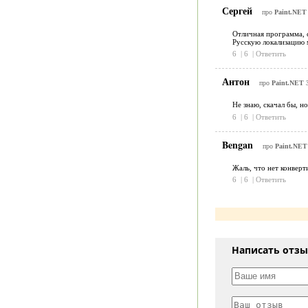
Сергей
про
Paint.NET 
Отличная программа, с
Русскую локализацию 
6
|
6
|
Ответить
Антон
про
Paint.NET 3
Не знаю, скачал бы, н
6
|
6
|
Ответить
Bengan
про
Paint.NET 
Жаль, что нет конверт
6
|
6
|
Ответить
Написать отз