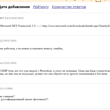
Дате добавления
Рейтингу
Количеству ответов
NET 3.5.3
[18-02-2010]
Microsoft.NET Framework 3.5 ----> http://www.microsoft.com/downloads/details.aspx?fam
5.2
[29-01-2010]
но работала, а на новом установить немогу, ошибка...
5.2
[23-01-2010]
GIMP (тем, кто его уже видел) с Photoshop, я этого не понимаю. Gimp как была студенческой
ма, но мне она не подходит, думаю что она обретет кучу других поклонников и без меня.
[15-11-2009]
 не слышали?
 руссифицированый аналог фотошопа!!!