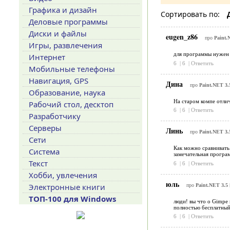
Графика и дизайн
Сортировать по:
Деловые программы
Диски и файлы
eugen_z86
про
Paint.
Игры, развлечения
для программы нужен 
Интернет
6
|
6
|
Ответить
Мобильные телефоны
Навигация, GPS
Дина
про
Paint.NET 3.
Образование, наука
На старом компе отлич
Рабочий стол, десктоп
6
|
6
|
Ответить
Разработчику
Серверы
Линь
про
Paint.NET 3.
Сети
Как можно сравнивать 
Система
замечательная програм
Текст
6
|
6
|
Ответить
Хобби, увлечения
юль
Электронные книги
про
Paint.NET 3.5
ТОП-100 для Windows
люди! вы что о Gimpe
полностью бесплатный
6
|
6
|
Ответить