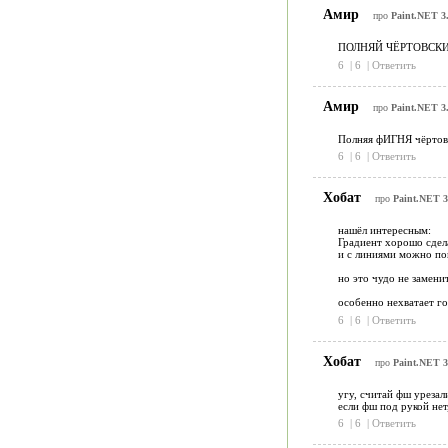
Амир
про
Paint.NET 3.
ПОЛНЯЙ ЧЁРТОВСКИ
6
|
6
|
Ответить
Амир
про
Paint.NET 3.
Полняя фИГНЯ чёртовс
6
|
6
|
Ответить
Хобат
про
Paint.NET 3
нашёл интересным:
Градиент хорошо сдела
и с линиями можно по
но это чудо не замени
особенно нехватает г
6
|
6
|
Ответить
Хобат
про
Paint.NET 3
угу, считай фш урезал
если фш под рукой нет
6
|
6
|
Ответить