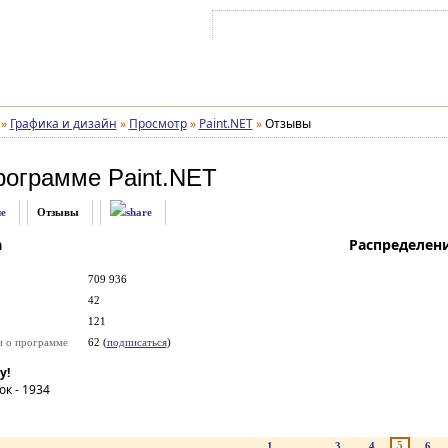
Войти на аккаунт
Зарегистрироваться
»
Графика и дизайн
»
Просмотр
»
Paint.NET
»
Отзывы
рограмме
Paint.NET
е
Отзывы
а
Распределен
709 936
42
121
и о программе
62 (
подписаться
)
у!
ок -
1934
5
1
...
3
4
6