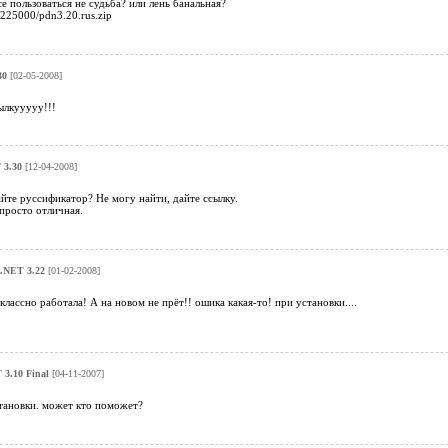
е пользоваться не судьба? или лень банальная?
36225000/pdn3.20.rus.zip
30
[02-05-2008]
ылкууууу!!!
 3.30
[12-04-2008]
йте руссификатор? Не могу найти, дайте ссылку.
просто отличная.
t.NET 3.22
[01-02-2008]
ссно работала! А на новом не прёт!! ошика какая-то! при установки....
 3.10 Final
[04-11-2007]
тановки. может кто поможет?