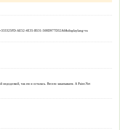
ilyid=333325FD-AE52-4E35-B531-508D977D32A6&displaylang=ru
 недоделкой, так ею и осталась. Весело закапываем. А Paint.Net