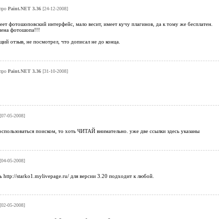
про
Paint.NET 3.36
[24-12-2008]
ет фотошоповский интерфейс, мало весит, имеет кучу плагинов, да к тому же бесплатен.
ена фотошопа!!!
щий отзыв, не посмотрел, что дописал не до конца.
про
Paint.NET 3.36
[31-10-2008]
[07-05-2008]
 воспользоваться поиском, то хоть ЧИТАЙ внимательно. уже две ссылки здесь указаны
[04-05-2008]
 http://starko1.mylivepage.ru/ для версии 3.20 подходит к любой.
[02-05-2008]