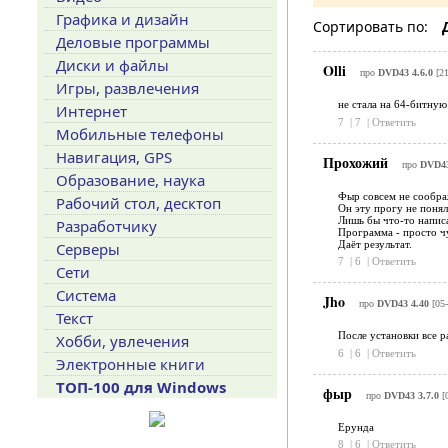
Графика и дизайн
Сортировать по:
Деловые программы
Диски и файлы
Olli
про
DVD43 4.6.0
[21
Игры, развлечения
не стала на 64-битную 
Интернет
7
|
7
|
Ответить
Мобильные телефоны
Навигация, GPS
Прохожий
про
DVD43
Образование, наука
Фыр совсем не сообра
Рабочий стол, десктоп
Он эту прогу не понял 
Лишь бы что-то написа
Разработчику
Программа - просто ч
Даёт результат.
Серверы
7
|
6
|
Ответить
Сети
Система
Jho
про
DVD43 4.40
[05-
Текст
После установки все р
Хобби, увлечения
6
|
6
|
Ответить
Электронные книги
ТОП-100 для Windows
фыр
про
DVD43 3.7.0
[0
Ерунда
8
|
6
|
Ответить