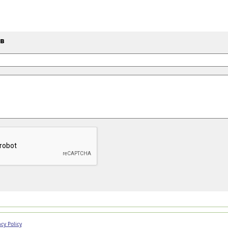
ыв
acy Policy