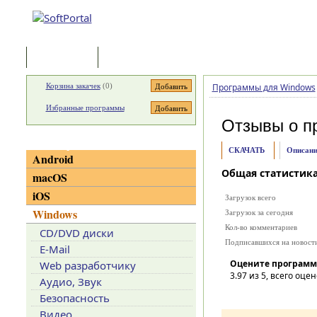
Программы
Статьи
Корзина закачек
(
0
)
Программы для Windows
Избранные программы
Отзывы о п
Категории
СКАЧАТЬ
Описани
Android
Общая статистик
macOS
iOS
Загрузок всего
Windows
Загрузок за сегодня
Кол-во комментариев
CD/DVD диски
Подписавшихся на новост
E-Mail
Оцените программ
Web разработчику
3.97
из 5, всего оцен
Аудио, Звук
Безопасность
Видео