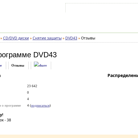
Войти на аккаунт
Зарегистрироваться
»
CD/DVD диски
»
Снятие защиты
»
DVD43
»
Отзывы
рограмме
DVD43
е
Отзывы
а
Распределен
23 642
0
4
и о программе
4 (
подписаться
)
у!
ок -
38