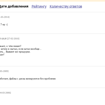
Дате добавления
Рейтингу
Количеству ответов
-05-2014]
7-ку :(
 4.6.0
[27-02-2010]
жает, о чём пишет!
зачем и скачал, если качал вообще...
ть... Бывают же придурки.
удо!
05-2009]
аботает, файлы с диска копируются без проблемм
4-03-2006]