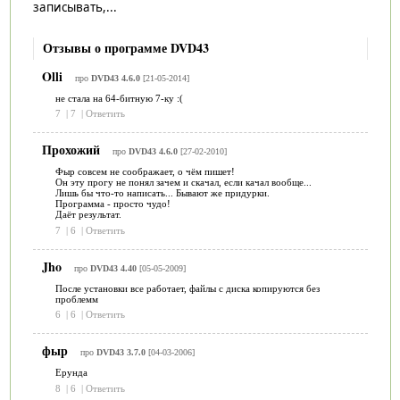
записывать,...
Отзывы о программе DVD43
Olli
про
DVD43 4.6.0
[21-05-2014]
не стала на 64-битную 7-ку :(
7
|
7
|
Ответить
Прохожий
про
DVD43 4.6.0
[27-02-2010]
Фыр совсем не соображает, о чём пишет!
Он эту прогу не понял зачем и скачал, если качал вообще...
Лишь бы что-то написать... Бывают же придурки.
Программа - просто чудо!
Даёт результат.
7
|
6
|
Ответить
Jho
про
DVD43 4.40
[05-05-2009]
После установки все работает, файлы с диска копируются без
проблемм
6
|
6
|
Ответить
фыр
про
DVD43 3.7.0
[04-03-2006]
Ерунда
8
|
6
|
Ответить