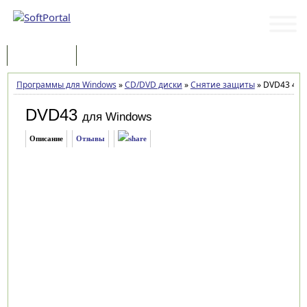
Программы
Статьи
Программы для Windows
»
CD/DVD диски
»
Снятие защиты
»
DVD43 4.6.
DVD43
для Windows
Описание
Отзывы