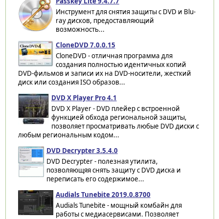
Passkey Lite 9.4.7.7
Инструмент для снятия защиты с DVD и Blu-
ray дисков, предоставляющий
возможность...
CloneDVD 7.0.0.15
CloneDVD - отличная программа для
создания полностью идентичных копий
DVD-фильмов и записи их на DVD-носители, жесткий
диск или создания ISO образов...
DVD X Player Pro 4.1
DVD X Player - DVD плейер с встроенной
функцией обхода региональной защиты,
позволяет просматривать любые DVD диски с
любым региональным кодом...
DVD Decrypter 3.5.4.0
DVD Decrypter - полезная утилита,
позволяющяя снять защиту с DVD диска и
переписать его содержимое...
Audials Tunebite 2019.0.8700
Audials Tunebite - мощный комбайн для
работы с медиасервисами. Позволяет