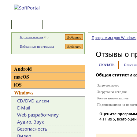
Программы
Статьи
Корзина закачек
(
0
)
Программы для Windows
Избранные программы
Отзывы о п
Категории
СКАЧАТЬ
Описани
Android
Общая статистик
macOS
iOS
Загрузок всего
Windows
Загрузок за сегодня
Кол-во комментариев
CD/DVD диски
Подписавшихся на новост
E-Mail
Оцените программ
Web разработчику
4.11
из 5, всего оцен
Аудио, Звук
Безопасность
Видео