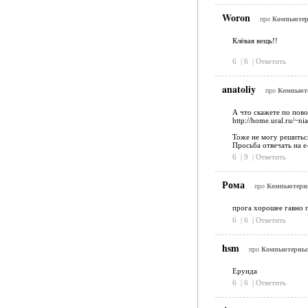
Woron
про
Компьютер
Клёвая вещь!!
6
|
6
|
Ответить
anatoliy
про
Компьют
А что скажете по пов
http://home.ural.ru/~n
Тоже не могу решиться
Просьба отвечать на 
6
|
9
|
Ответить
Рома
про
Компьютерн
прога хорошее гавно п
6
|
6
|
Ответить
hsm
про
Компьютерны
Ерунда
6
|
6
|
Ответить