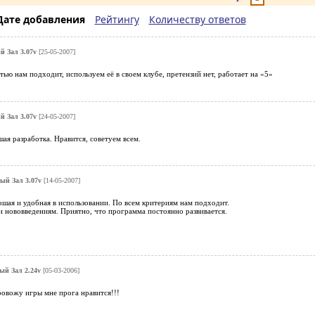
Дате добавления
Рейтингу
Количеству ответов
 Зал 3.07v
[25-05-2007]
ью нам подходит, используем её в своем клубе, претензий нет, работает на «5»
 Зал 3.07v
[24-05-2007]
ая разработка. Нравится, советуем всем.
й Зал 3.07v
[14-05-2007]
шая и удобная в использовании. По всем критериям нам подходит.
и нововведениям. Приятно, что программа постоянно развивается.
й Зал 2.24v
[05-03-2006]
ровожу игры мне прога нравится!!!