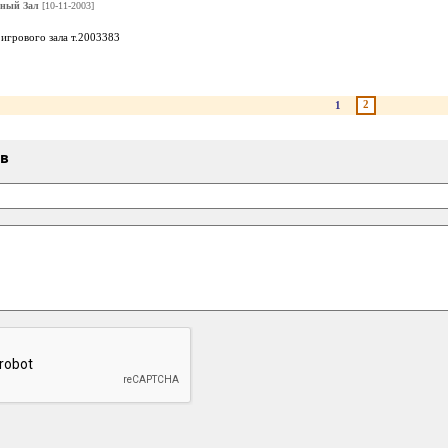
ный Зал
[10-11-2003]
игрового зала т.2003383
2
1
ыв