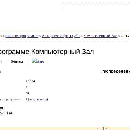
Войти на аккаунт
Зарегистрироваться
»
Деловые программы
»
Интернет-кафе, клубы
»
Компьютерный Зал
»
Отзы
рограмме
Компьютерный Зал
е
Отзывы
а
Распределен
17 374
1
30
и о программе
2 (
подписаться
)
у!
ок -
114
2
1