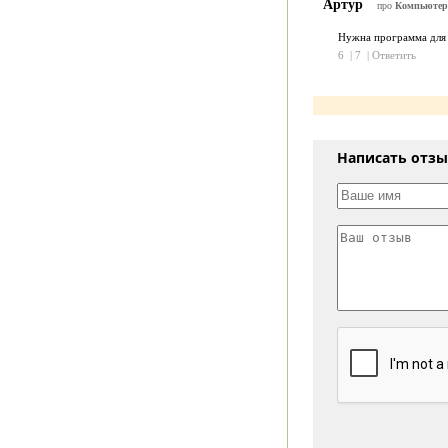
Артур
про
Компьютер
Нужна программа для 
6
|
7
|
Ответить
Написать отз