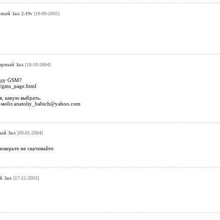
ный Зал 2.19v
[18-09-2005]
ерный Зал
[18-10-2004]
оду GSM?
ia/gms_page.html
, какую выбрать.
е-мейл anatoliy_babich@yahoo.com
ый Зал
[09-01-2004]
оверьте не скачивайте
й Зал
[17-12-2003]