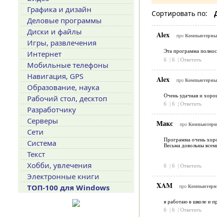
Графика и дизайн
Сортировать по:
Деловые программы
Диски и файлы
Alex
про
Компьютерный
Игры, развлечения
Эта программа полност
Интернет
6
|
6
|
Ответить
Мобильные телефоны
Навигация, GPS
Alex
про
Компьютерный
Образование, наука
Очень удачная и хорош
Рабочий стол, десктоп
6
|
6
|
Ответить
Разработчику
Серверы
Макс
про
Компьютерны
Сети
Программа очень хоро
Система
Весьма довольны всем
Текст
Хобби, увлечения
6
|
6
|
Ответить
Электронные книги
XAM
ТОП-100 для Windows
про
Компьютерны
я работаю в школе и п
6
|
6
|
Ответить