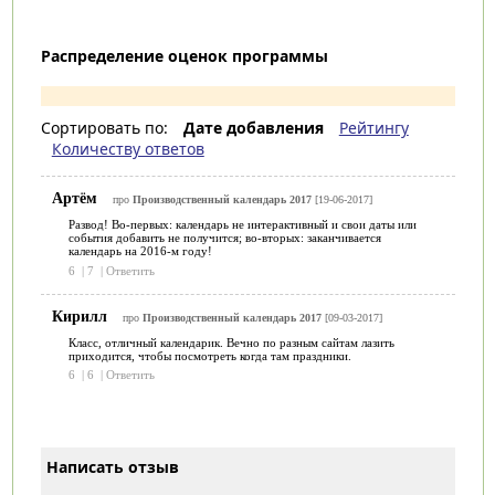
Распределение оценок программы
Сортировать по:
Дате добавления
Рейтингу
Количеству ответов
Артём
про
Производственный календарь 2017
[19-06-2017]
Развод! Во-первых: календарь не интерактивный и свои даты или
события добавить не получится; во-вторых: заканчивается
календарь на 2016-м году!
6
|
7
|
Ответить
Кирилл
про
Производственный календарь 2017
[09-03-2017]
Класс, отличный календарик. Вечно по разным сайтам лазить
приходится, чтобы посмотреть когда там праздники.
6
|
6
|
Ответить
Написать отзыв