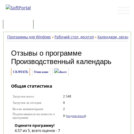
Программы
Статьи
Программы для Windows
»
Рабочий стол, десктоп
»
Календари, органай
Отзывы о программе
Производственный календарь
СКАЧАТЬ
Описание
Общая статистика
Загрузок всего
2 548
Загрузок за сегодня
0
Кол-во комментариев
2
Подписавшихся на новости о
0 (
подписаться
)
программе
Оцените программу!
4.57
из 5, всего оценок -
7