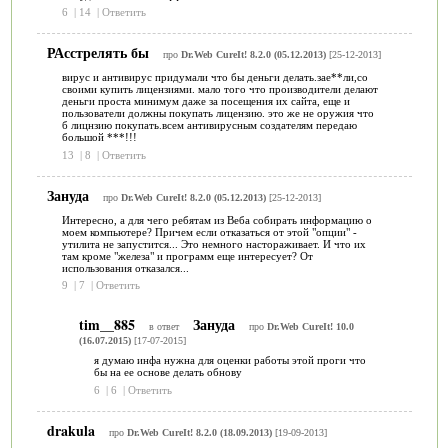
6
|
14
|
Ответить
РАсстрелять бы
про
Dr.Web CureIt! 8.2.0 (05.12.2013)
[25-12-2013]
вирус и антивирус придумали что бы деньги делать.зае**ли,со
своими купить лицензиями. мало того что производители делают
деньги проста минимум даже за посещения их сайта, еще и
пользователи должны покупать лицензию. это же не оружия что
б лицнзию покупать.всем антивирусным создателям передаю
большой ***!!!
13
|
8
|
Ответить
Зануда
про
Dr.Web CureIt! 8.2.0 (05.12.2013)
[25-12-2013]
Интересно, а для чего ребятам из Веба собирать информацию о
моем компьютере? Причем если отказаться от этой "опции" -
утилита не запустится... Это немного настораживает. И что их
там кроме "железа" и программ еще интересует? От
использования отказался...
9
|
7
|
Ответить
tim__885
Зануда
в ответ
про
Dr.Web CureIt! 10.0
(16.07.2015)
[17-07-2015]
я думаю инфа нужна для оценки работы этой проги что
бы на ее основе делать обнову
6
|
6
|
Ответить
drakula
про
Dr.Web CureIt! 8.2.0 (18.09.2013)
[19-09-2013]