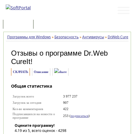
Программы
Статьи
Программы для Windows
»
Безопасность
»
Антивирусы
»
Dr.Web CureIt!
Отзывы о программе
Dr.Web
CureIt!
СКАЧАТЬ
Описание
Общая статистика
Загрузок всего
3 977 237
Загрузок за сегодня
907
Кол-во комментариев
422
Подписавшихся на новости о
253 (
подписаться
)
программе
Оцените программу!
4.19
из 5, всего оценок -
4298