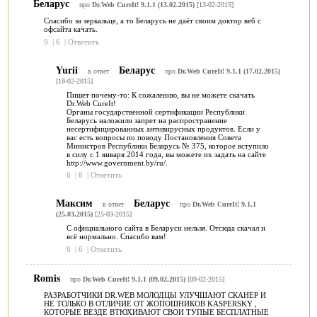
Беларус
про
Dr.Web CureIt! 9.1.1 (13.02.2015)
[13-02-2015]
Спасибо за зеркальце, а то Беларусь не даёт своим доктор веб с
офсайта качать.
9
|
6
|
Ответить
Yurii
Беларус
в ответ
про
Dr.Web CureIt! 9.1.1 (17.02.2015)
[18-02-2015]
Пишет почему-то: К сожалению, вы не можете скачать
Dr.Web CureIt!
Органы государственной сертификации Республики
Беларусь наложили запрет на распространение
несертифицированных антивирусных продуктов. Если у
вас есть вопросы по поводу Постановления Совета
Министров Республики Беларусь № 375, которое вступило
в силу с 1 января 2014 года, вы можете их задать на сайте
http://www.government.by/ru/.
6
|
6
|
Ответить
Максим
Беларус
в ответ
про
Dr.Web CureIt! 9.1.1
(25.03.2015)
[25-03-2015]
C официального сайта в Беларуси нельзя. Отсюда скачал и
всё нормально. Спасибо вам!
6
|
6
|
Ответить
Romis
про
Dr.Web CureIt! 9.1.1 (09.02.2015)
[09-02-2015]
РАЗРАБОТЧИКИ DR.WEB МОЛОДЦЫ УЛУЧШАЮТ СКАНЕР И
НЕ ТОЛЬКО В ОТЛИЧИЕ ОТ ЖОПОШНИКОВ KASPERSKY ,
КОТОРЫЕ ВЕЗДЕ ВТЮХИВАЮТ СВОИ ТУПЫЕ БЕСПЛАТНЫЕ