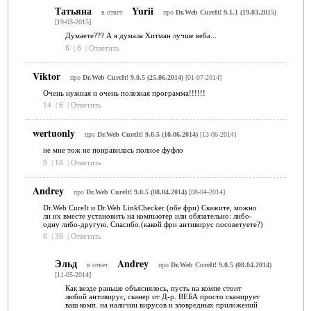
Татьяна
Yurii
в ответ
про
Dr.Web CureIt! 9.1.1 (19.03.2015)
[19-03-2015]
Думаете??? А я думала Хитман лучше веба...
6
|
6
|
Ответить
Viktor
про
Dr.Web CureIt! 9.0.5 (25.06.2014)
[01-07-2014]
Очень нужная и очень полезная программа!!!!!!
14
|
6
|
Ответить
wertuonly
про
Dr.Web CureIt! 9.0.5 (10.06.2014)
[13-06-2014]
не мне тож не понравилась полное фуфло
9
|
18
|
Ответить
Andrey
про
Dr.Web CureIt! 9.0.5 (08.04.2014)
[08-04-2014]
Dr.Web CureIt и Dr.Web LinkChecker (обе фри) Скажите, можно
ли их вместе установить на компьютер или обязательно: либо-
одну либо-другую. Спасибо.(какой фри антивирус посоветуете?)
6
|
39
|
Ответить
Эльд
Andrey
в ответ
про
Dr.Web CureIt! 9.0.5 (08.04.2014)
[11-05-2014]
Как везде раньше объяснялось, пусть на компе стоит
любой антивирус, сканер от Д-р. ВЕБА просто сканирует
ваш комп. на наличии вирусов и зловредных приложений