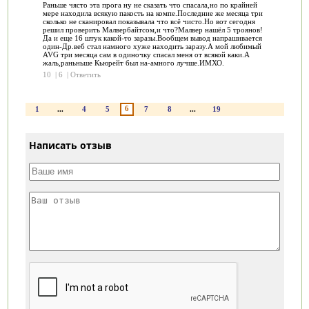
Раньше чясто эта прога ну не сказать что спасала,но по крайней
мере находила всякую пакость на компе.Последние же месяца три
сколько не сканировал показывала что всё чисто.Но вот сегодня
решил проверить Малвербайтсом,и что?Малвер нашёл 5 троянов!
Да и еще 16 штук какой-то заразы.Вообщем вывод напрашивается
один-Др.веб стал намного хуже находить заразу.А мой любимый
AVG три месяца сам в одиночку спасал меня от всякой каки.А
жаль,раньньше Кьюрейт был на-амного лучше.ИМХО.
10
|
6
|
Ответить
6
1
...
4
5
7
8
...
19
Написать отзыв