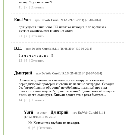
каспер "мух не ловит"?
15
|
7
|
Ответить
EmelYan
про
Dr.Web CureIt! 9.1.1 (21.10.2014)
[21-10-2014]
прячущееся шпионское ПО неплохо находит, в то время как
другие сканнеры его в упор не видят.
21
|
7
|
Ответить
В.Е.
про
Dr.Web CureIt! 9.1.1 (26.08.2014)
[30-08-2014]
З а м е ч а т е л ь н о !!!
12
|
6
|
Ответить
Дмитрий
про
Dr.Web CureIt! 9.0.5 (25.06.2014)
[02-07-2014]
Отличное дополнение к основному антивирусу, в качестве
периодической проверки системы на наличие зловредов. Сегодня
без "второй линии обороны" не обойтись, и данный продукт -
очень хорошая защита "второго эшелона". Единственный минус -
очень долго сканирует. Хитман делает это в разы быстрее...
14
|
8
|
Ответить
Yurii
Дмитрий
в ответ
про
Dr.Web CureIt! 9.1.1
(17.02.2015)
[18-02-2015]
Но Хитман так глубоко не находит.
6
|
6
|
Ответить