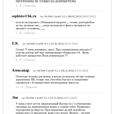
ПРОГРАММЫ НЕ ТОЛЬКО НА КОМПЬЮТЕРЫ
6
|
8
|
Ответить
sophisto@bk.ru
про
Dr.Web CureIt! 9.1.1 (06.02.2015)
[06-02-2015]
полсле касперского-10иньернетсекурити ,,, только докторвэбом
кучку троянов снес ,,,,пора касперского фапси проверить на
предмет госизмена,,,,,,,,
7
|
6
|
Ответить
Е.К.
про
Dr.Web CureIt! 9.1.1 (21.01.2015)
[22-01-2015]
Супер! У меня антивирус аваст. При сканировании находил 2
угрозы доктор веб при сканировании обнаружил 54 . Комп
работает прекрастно.Всем рекомендую !!!
8
|
6
|
Ответить
Александр
про
Dr.Web CureIt! 9.1.1 (20.11.2014)
[24-11-2014]
Отличная лечилка для компа, я всегда пользуюсь ей при сильных
заражениях ПК, только она способна быстро и оперативно
справиться с большинством неожиданных вирусов.
11
|
6
|
Ответить
Лев
про
Dr.Web CureIt! 9.1.1 (17.11.2014)
[18-11-2014]
У меня стоит почти лицензионный Каспер (т.е. я обновления
скачиваю на лицензионном компе и ставлю себе). Появились
подозрения на вирусы. Просканировал др.веб курейтом,
обнаружил 23 вредителя, комп стал летать. Вопрос - почему