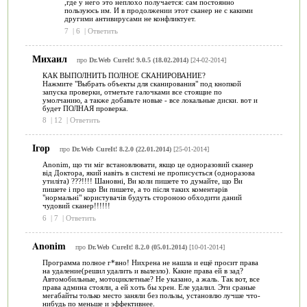
,где у него это неплохо получается: сам постоянно
пользуюсь им. И в продолжении этот сканер не с какими
другими антивирусами не конфликтует.
7
|
6
|
Ответить
Михаил
про
Dr.Web CureIt! 9.0.5 (18.02.2014)
[24-02-2014]
КАК ВЫПОЛНИТЬ ПОЛНОЕ СКАНИРОВАНИЕ?
Нажмите "Выбрать объекты для сканирования" под кнопкой
запуска проверки, отметьте галочками все стоящие по
умолчанию, а также добавьте новые - все локальные диски. вот и
будет ПОЛНАЯ проверка.
8
|
12
|
Ответить
Ігор
про
Dr.Web CureIt! 8.2.0 (22.01.2014)
[25-01-2014]
Anonim, що ти міг встановлювати, якщо це одноразовий сканер
від Доктора, який навіть в системі не прописується (одноразова
утиліта) ???!!!! Шановні, Ви коли пишете то думайте, що Ви
пишете і про що Ви пишете, а то після таких коментарів
"нормальні" користувачів будуть стороною обходити даний
чудовий сканер!!!!!!
6
|
7
|
Ответить
Anonim
про
Dr.Web CureIt! 8.2.0 (05.01.2014)
[10-01-2014]
Программа полное г*вно! Нихрена не нашла и ещё просит права
на удаление(решил удалить и вылезло). Какие права ей в зад?
Автомобильные, мотоциклетные? Не указано, а жаль. Так вот, все
права админа стояли, а ей хоть бы хрен. Еле удалил. Эти сраные
мегабайты только место заняли без пользы, установлю лучше что-
нибудь по меньше и эффективнее.