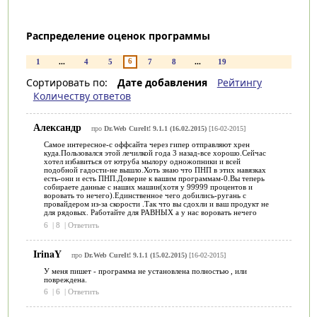
Распределение оценок программы
6
1
...
4
5
7
8
...
19
Сортировать по:
Дате добавления
Рейтингу
Количеству ответов
Александр
про
Dr.Web CureIt! 9.1.1 (16.02.2015)
[16-02-2015]
Самое интересное-с оффсайта через гипер отправляют хрен
куда.Пользовался этой лечилкой года 3 назад-все хорошо.Сейчас
хотел избавиться от ютруба мылору одножопники и всей
подобной гадости-не вышло.Хоть знаю что ПНП в этих навязках
есть-они и есть ПНП.Доверие к вашим программам-0.Вы теперь
собираете данные с наших машин(хотя у 99999 процентов и
воровать то нечего).Единственное чего добились-ругань с
провайдером из-за скорости .Так что вы сдохли и ваш продукт не
для рядовых. Работайте для РАВНЫХ а у нас воровать нечего
6
|
8
|
Ответить
IrinaY
про
Dr.Web CureIt! 9.1.1 (15.02.2015)
[16-02-2015]
У меня пишет - программа не установлена полностью , или
повреждена.
6
|
6
|
Ответить