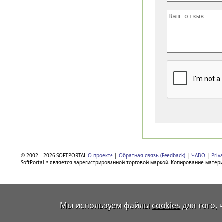
© 2002—2026 SOFTPORTAL
О проекте
|
Обратная связь (Feedback)
|
ЧАВО
|
Priv
SoftPortal™ является зарегистрированной торговой маркой. Копирование матер
Мы используем файлы
cookies
для того,