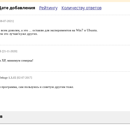
Дате добавления
Рейтингу
Количеству ответов
08-07-2021]
всем доволен, а это ... оставлю для экспериментов на Win7 и Ubuntu.
ем это лучше/хуже других.
5
[21-11-2020]
s XP, минимум семерка!
Deluge 1.3.15
[02-07-2017]
я программа, сам пользуюсь и советую другим тоже.
ыв