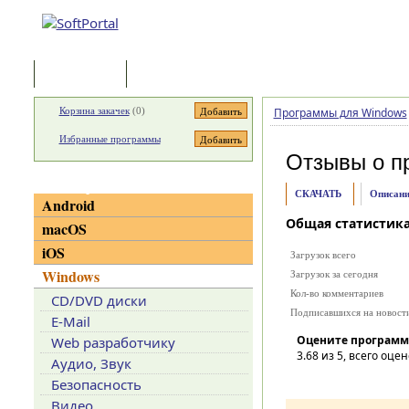
Программы
Статьи
Корзина закачек
(
0
)
Программы для Windows
Избранные программы
Отзывы о п
Категории
СКАЧАТЬ
Описани
Android
Общая статистик
macOS
iOS
Загрузок всего
Windows
Загрузок за сегодня
Кол-во комментариев
CD/DVD диски
Подписавшихся на новост
E-Mail
Оцените программ
Web разработчику
3.68
из 5, всего оцен
Аудио, Звук
Безопасность
Видео