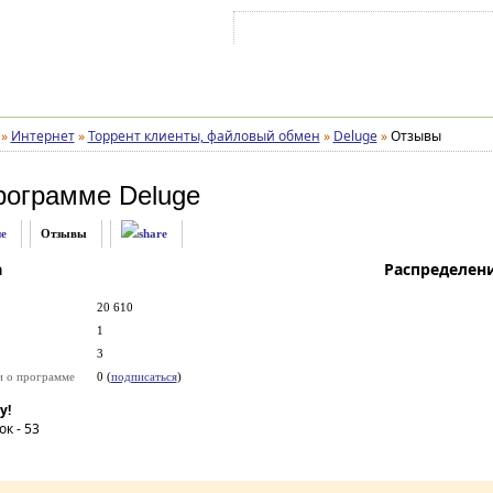
Войти на аккаунт
Зарегистрироваться
»
Интернет
»
Торрент клиенты, файловый обмен
»
Deluge
»
Отзывы
рограмме
Deluge
е
Отзывы
а
Распределен
20 610
1
3
и о программе
0 (
подписаться
)
у!
ок -
53