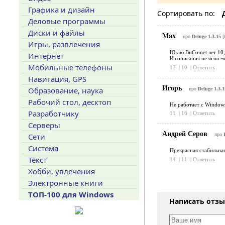
Графика и дизайн
Сортировать по:
Деловые программы
Диски и файлы
Max
про
Deluge 1.3.15
[
Игры, развлечения
Юзаю BitComet лет 10, 
Интернет
Из описания не ясно ч
Мобильные телефоны
12
|
10
|
Ответить
Навигация, GPS
Игорь
Образование, наука
про
Deluge 1.3.1
Рабочий стол, десктоп
Не работает с Window
Разработчику
11
|
16
|
Ответить
Серверы
Андрей Серов
Сети
про
Система
Прекрасная стабильна
Текст
14
|
11
|
Ответить
Хобби, увлечения
Электронные книги
ТОП-100 для Windows
Написать отз