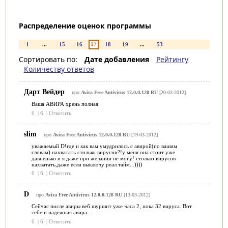
Распределение оценок программы
17
1
...
15
16
18
19
...
53
Сортировать по:
Дате добавления
Рейтингу
Количеству ответов
Дарт Вейдер
про
Avira Free Antivirus 12.0.0.128 RU
[20-03-2012]
Ваша АВИРА хрень полная
6
|
6
|
Ответить
slim
про
Avira Free Antivirus 12.0.0.128 RU
[19-03-2012]
уважаемый D!где и как вам умудрилось с авирой(по вашим
словам) нахватать столько вирусни?!у меня она стоит уже
давненько и я даже при желании не могу! столько вирусов
нахватать,даже если выключу реал тайм...))))
6
|
6
|
Ответить
D
про
Avira Free Antivirus 12.0.0.128 RU
[13-03-2012]
Сейчас после авиры веб шуршит уже часа 2, пока 32 вируса. Вот
тебе и надежная авира...
6
|
6
|
Ответить