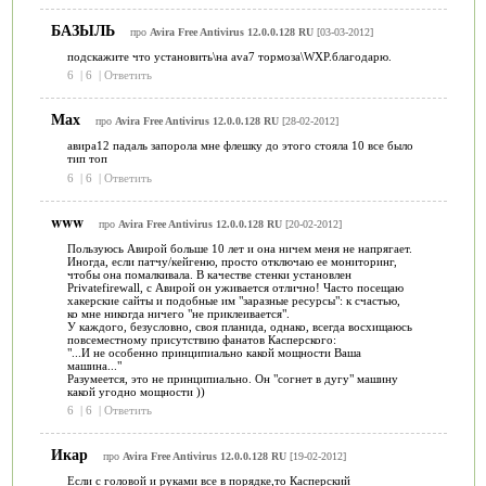
БАЗЫЛЬ
про
Avira Free Antivirus 12.0.0.128 RU
[03-03-2012]
подскажите что установить\на ava7 тормоза\WXP.благодарю.
6
|
6
|
Ответить
Мах
про
Avira Free Antivirus 12.0.0.128 RU
[28-02-2012]
авира12 падаль запорола мне флешку до этого стояла 10 все было
тип топ
6
|
6
|
Ответить
www
про
Avira Free Antivirus 12.0.0.128 RU
[20-02-2012]
Пользуюсь Авирой больше 10 лет и она ничем меня не напрягает.
Иногда, если патчу/кейгеню, просто отключаю ее мониторинг,
чтобы она помалкивала. В качестве стенки установлен
Privatefirewall, с Авирой он уживается отлично! Часто посещаю
хакерские сайты и подобные им "заразные ресурсы": к счастью,
ко мне никогда ничего "не приклеивается".
У каждого, безусловно, своя планида, однако, всегда восхищаюсь
повсеместному присутствию фанатов Касперского:
"...И не особенно принципиально какой мощности Ваша
машина..."
Разумеется, это не принципиально. Он "согнет в дугу" машину
какой угодно мощности ))
6
|
6
|
Ответить
Икар
про
Avira Free Antivirus 12.0.0.128 RU
[19-02-2012]
Если с головой и руками все в порядке,то Касперский