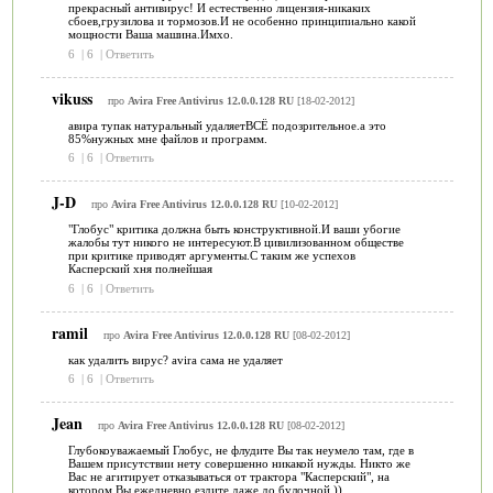
прекрасный антивирус! И естественно лицензия-никаких
сбоев,грузилова и тормозов.И не особенно принципиально какой
мощности Ваша машина.Имхо.
6
|
6
|
Ответить
vikuss
про
Avira Free Antivirus 12.0.0.128 RU
[18-02-2012]
авира тупак натуральный удаляетВСЁ подозрительное.а это
85%нужных мне файлов и программ.
6
|
6
|
Ответить
J-D
про
Avira Free Antivirus 12.0.0.128 RU
[10-02-2012]
"Глобус" критика должна быть конструктивной.И ваши убогие
жалобы тут никого не интересуют.В цивилизованном обществе
при критике приводят аргументы.С таким же успехов
Касперский хня полнейшая
6
|
6
|
Ответить
ramil
про
Avira Free Antivirus 12.0.0.128 RU
[08-02-2012]
как удалить вирус? avira сама не удаляет
6
|
6
|
Ответить
Jean
про
Avira Free Antivirus 12.0.0.128 RU
[08-02-2012]
Глубокоуважаемый Глобус, не флудите Вы так неумело там, где в
Вашем присутствии нету совершенно никакой нужды. Никто же
Вас не агитирует отказываться от трактора "Касперский", на
котором Вы ежедневно ездите даже до булочной ))