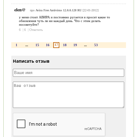
elen@
про
Avira Free Antivirus 12.0.0.128 RU
[22-01-2012]
у меня стоит АВИРА и постоянно ругается и просит какие то
обновления чуть ли ни каждый день. Что с этим делать
посоветуйте?
6
|
6
|
Ответить
17
1
...
15
16
18
19
...
53
Написать отзыв