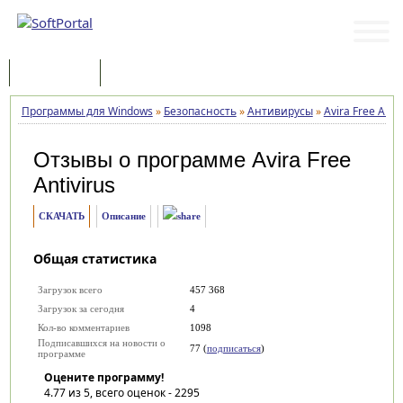
Программы
Статьи
Программы для Windows
»
Безопасность
»
Антивирусы
»
Avira Free Antiv
Отзывы о программе
Avira Free
Antivirus
СКАЧАТЬ
Описание
Общая статистика
Загрузок всего
457 368
Загрузок за сегодня
4
Кол-во комментариев
1098
Подписавшихся на новости о
77 (
подписаться
)
программе
Оцените программу!
4.77
из 5, всего оценок -
2295