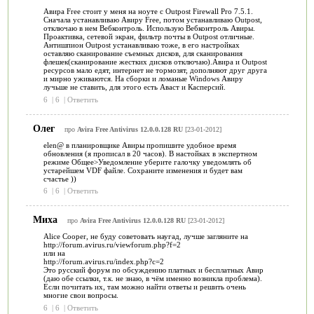
Авира Free стоит у меня на ноуте с Outpost Firewall Pro 7.5.1.
Сначала устанавливаю Авиру Free, потом устанавливаю Outpost,
отключаю в нем Вебконтроль. Использую Вебконтроль Авиры.
Проактивка, сетевой экран, фильтр почты в Outpost отличные.
Антишпион Outpost устанавливаю тоже, в его настройках
оставляю сканирование съемных дисков, для сканирования
флешек(сканирование жестких дисков отключаю).Авира и Outpost
ресурсов мало едят, интернет не тормозят, дополняют друг друга
и мирно уживаются. На сборки и ломаные Windows Авиру
лучьше не ставить, для этого есть Аваст и Касперсий.
6
|
6
|
Ответить
Олег
про
Avira Free Antivirus 12.0.0.128 RU
[23-01-2012]
elen@ в планировщике Авиры пропишите удобное время
обновления (я прописал в 20 часов). В настойках в экспертном
режиме Общее>Уведомление уберите галочку уведомлять об
устарейшем VDF файле. Сохраните изменения и будет вам
счастье ))
6
|
6
|
Ответить
Миха
про
Avira Free Antivirus 12.0.0.128 RU
[23-01-2012]
Alice Cooper, не буду советовать наугад, лучше загляните на
http://forum.avirus.ru/viewforum.php?f=2
или на
http://forum.avirus.ru/index.php?c=2
Это русский форум по обсуждению платных и бесплатных Авир
(даю обе ссылки, т.к. не знаю, в чём именно возникла проблема).
Если почитать их, там можно найти ответы и решить очень
многие свои вопросы.
6
|
6
|
Ответить