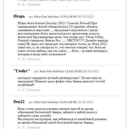
6
|
6
|
Ответить
Игорь
про
Avira Free Antivirus 12.0.0.128 RU
[07-02-2012]
Юзаю Avira Internet Security 2012+ Comodo Firewall При
сканировании Avirой обнаружилось 23 скрытых объекта,
оказавшихся вирусами......предложил загрузиться с диска
восстановления Avira, вычистил(долго кропотливо искал и
вычистил) Просканировал всем, чем только мог: EScan Utility,
Emsisoft сканером, Hitman Pro........ЧИСТО!!!!!! Делайте выводы
сами) Не знаю, кто проводит эти интернет тесты, но Avira 2012
ловит все, и, не смотря на то, что многие говорят, что Avira не
умеет лечить файлы, она это умеет......Avira - лучший антивирус,
которым я когда-либо пользовался!
6
|
6
|
Ответить
"Глобус"
про
Avira Free Antivirus 12.0.0.128 RU
[05-02-2012]
касперыч секьюрити-лучший антивирусник ! Лучше пока не
придумали! Ихватит здесь фуфло типа Авиры двигать! отстой
полнейший!
6
|
6
|
Ответить
Den22
про
Avira Free Antivirus 12.0.0.128 RU
[27-01-2012]
Кому очень надоела реклама платных версий во время
обновлений бесплатной Авиры, зайдите в любой поиск и
наберите слово avnotify
Вы увидите инструкции, как избавиться от назойливой рекламы
во время обновлений своей бесплатной версии Авиры.
6
|
6
|
Ответить