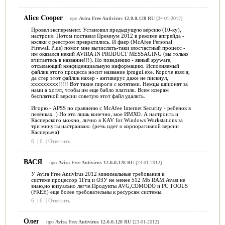
Alice Cooper
про
Avira Free Antivirus 12.0.0.128 RU
[24-01-2012]
Провел эксперемент. Установил предыдущую версию (10-ку),
настроил. Потом поставил Премиум 2012 в режиме апгрейда -
косяки с реестром прекратились. И фаер (McAfee Personal
Firewall Plus) помог мне вычислить-таки злосчастный процесс -
им оказался некий AVIRA IN PRODUCT MESSAGING (вы только
вчитаетесь в название!!!). По поведению - явный spyware,
отсылающий конфиденциальную информацию. Исполняемый
файлик этого процесса носит название ipmgui.exe. Короче взял я,
да стер этот файлик нахер - антивирус даже не пискнул,
ххххххххх!!!!! Вот такие пироги с котятами. Немцы шпионят за
нами а хотят, чтобы им еще бабло платили. Всем юзерам
бесплатной версии советую этот файл удалить.
Игорю - APSS по сравненю с McAfee Internet Security - ребенок в
пелёнках :) Но это лишь конечно, мое ИМХО. А настроить и
Касперского можно, лично я KAV for Windows Workstations за
три минуты настраиваю. (речь идет о корпоративной версии
Касперыча)
6
|
6
|
Ответить
ВАСЯ
про
Avira Free Antivirus 12.0.0.128 RU
[23-01-2012]
У Avira Free Antivirus 2012 минимальные требования к
системе:процессор 1Ггц и ОЗУ не менее 512 Mb RAM.Avast не
знаю,но визуально легче.Продукты AVG,COMODO и PC TOOLS
(FREE) еще более требовательны к ресурсам системы.
6
|
6
|
Ответить
Олег
про
Avira Free Antivirus 12.0.0.128 RU
[23-01-2012]