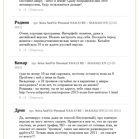
Поставил авиру - небо и земля! Сразу понравился мне этот
антивирусник, буду пользоваться дальше!
6
|
6
|
Ответить
Родион
про
Avira AntiVir Personal 9.0.0.13 RU / 10.0.0.612 EN
[22-03-
2011]
Очень хорошая программа. Интерфейс понятен, даже в
английской версии. Можно настроить под себя. Посидеть перед
компом с переводчикомнесколько минут не сложно. Качайте
английскую 10 и не ждите русской версии.
6
|
6
|
Ответить
Комар
про
Avira AntiVir Personal 9.0.0.13 RU / 10.0.0.612 EN
[22-03-
2011]
судя по всему 10-ка ещё сыровата, поэтому останусь пока на 9.
Проблем с ней у меня не было.
Вальдемар - а 20 троянов случайно не в карантине у авиры
находились? если нет, то отправили вы их на анализ?
Ромашка - по моему, ты не по адресу, тебе сюда надо -
http://www.softportal.com/response-2915-avast-free-antivirus-1.html
6
|
6
|
Ответить
Дрон
про
Avira AntiVir Personal 9.0.0.13 RU / 10.0.0.612 EN
[21-03-2011]
Да, антивирус очень даже не плохой (бесплатный), про платную
версию не могу ничего сказать. Нравится в нем то, что не грузит
систему, не режет трафик, НО - он не спасает от сетевых атак, не
спасает от свежих "троянов", таких как многие разновидности
ggdrive32. Только лишь поэтому покупаем кис 2011 - он спасает
от всего!!!