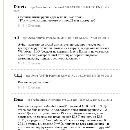
Directx
про
Avira AntiVir Personal 9.0.0.13 RU / 10.0.0.635 EN
[31-03-
2011]
классный антивирусник,сразуже поймал троян-
TP/psw.Fakemsn.aan,неточто ети нод32 или доктор веб
6
|
6
|
Ответить
Ali
про
Avira AntiVir Personal 9.0.0.13 RU / 10.0.0.635 EN
[31-03-2011]
Аvira - конечно шустрый антивирус, но она пропускает одну
вредную вирус точно не помню имя вируса, вроде она назвается
WinWorm...ILQ (создает на флешки Новую Папку и не удаляется
даже при форматировании),этот вирус портит цивровые
фотоаппараты, пришлос вернутся к Касперу.
6
|
6
|
Ответить
ЛЕД
про
Avira AntiVir Personal 9.0.0.13 RU / 10.0.0.635 EN
[28-03-2011]
Все антивирусы-говно!
6
|
6
|
Ответить
Илья
про
Avira AntiVir Personal 9.0.0.13 RU / 10.0.0.612 EN
[24-03-2011]
Поставил недавно себе Avira AntiVir Personal 10.0.0.635 EN. До
этого вообще никогда не пользовался этим антивирусником... А
жаль! До этого годами юзал KIS 7 - вообщем нравился, и не
тормозил, но месяца два назад, решил KIS 7 сменить на KIS
2011, ну ради чтоб "попробовать".. в итоге короче запихнул KIS
2011 в топку, т.к. полное Г***О, причем во всех отношениях - и
это мнение поддерживает большинство моих знакомых и друзей!