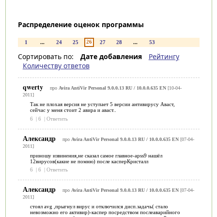
Распределение оценок программы
26
1
...
24
25
27
28
...
53
Сортировать по:
Дате добавления
Рейтингу
Количеству ответов
qwerty
про
Avira AntiVir Personal 9.0.0.13 RU / 10.0.0.635 EN
[10-04-
2011]
Так не плохая версия не уступает 5 версии антивирусу Аваст,
сейчас у меня стоит 2 авира и аваст..
6
|
6
|
Ответить
Александр
про
Avira AntiVir Personal 9.0.0.13 RU / 10.0.0.635 EN
[07-04-
2011]
приношу извинения,не сказал самое главное-apss9 нашёл
12вирусов(какие не помню) после касперКристалл
6
|
6
|
Ответить
Александр
про
Avira AntiVir Personal 9.0.0.13 RU / 10.0.0.635 EN
[07-04-
2011]
стоял avg ,прыгнул вирус и отключился дисп.задачь( стало
невозможно его активир)-каспер посредством послеаварийного