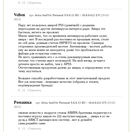
6
|
6
|
Ответить
Vefion
про
Avira AntiVir Personal 9.0.0.13 RU / 10.0.0.612 EN
[20-03-
2011]
Пару лет пользуюсь авирой PSS (девяткой) с редкими
переходами на другие антивирусы интереса ради. Авира это
бастион, ничего не пролезет.
Мною замечено, что со временем антивирусы работают хуже,
авира - нет. В последний раз поставил ее прошлым летом, стоит
по сей день. ровным счетом НИЧЕГО не пролезло. Сканеры
сторонних производителей молчат. Антималвар - молчит, работы
ему на моем компе не находится, разве что пробежаться по
файлам для острастки совести.
Не могу сравнивать его с о-очень рекламируемым авастом,
потому что считаю аваст полумерой. На мой взгляд лучшего
детекта просто не найти, чем у APSS.
Отечественным продуктам далеко до авиры, и определенно есть
чему поучиться.
Большое спасибо разработчикам за этот замечательный продукт.
Вот уж поистине - немецкое качество (образец и эталон,
подтверждение бренда).
6
|
6
|
Ответить
Ромашка
про
Avira AntiVir Personal 9.0.0.13 RU / 10.0.0.612 EN
[19-03-
2011]
свежие новости.у подруги стояла АВИРА.братишка подмогнул и
поставил игруху какую-то )))) наступил кирдык.....авира в ус не
дула,а АВАСТ вытащил всю систему...вот и думайте
сами,решайте сами
6
|
6
|
Ответить