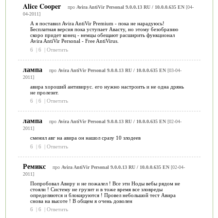
Alice Cooper
про
Avira AntiVir Personal 9.0.0.13 RU / 10.0.0.635 EN
[04-
04-2011]
А я поставил Avira AntiVir Premium - пока не нарадуюсь!
Бесплатная версия пока уступает Авасту, но этому безобразию
скоро придет конец - немцы обещают расширить функционал
Avira AntiVir Personal - Free AntiVirus.
6
|
6
|
Ответить
лампа
про
Avira AntiVir Personal 9.0.0.13 RU / 10.0.0.635 EN
[03-04-
2011]
авира хороший антивирус. его нужно настроить и не одна дрянь
не пролезит.
6
|
6
|
Ответить
лампа
про
Avira AntiVir Personal 9.0.0.13 RU / 10.0.0.635 EN
[02-04-
2011]
сменил авг на авира он нашол сразу 10 злодеев
6
|
6
|
Ответить
Ремикс
про
Avira AntiVir Personal 9.0.0.13 RU / 10.0.0.635 EN
[02-04-
2011]
Попробовал Авиру и не пожалел ! Все эти Ноды вебы рядом не
стояли ! Систему не грузит и в тоже время все зловреды
определяются и блокируются ! Провел небольшой тест Авира
снова на высоте ! В общем я очень доволен
6
|
6
|
Ответить