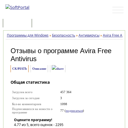
Программы
Статьи
Программы для Windows
»
Безопасность
»
Антивирусы
»
Avira Free Antiv
Отзывы о программе
Avira Free
Antivirus
СКАЧАТЬ
Описание
Общая статистика
Загрузок всего
457 364
Загрузок за сегодня
3
Кол-во комментариев
1098
Подписавшихся на новости о
77 (
подписаться
)
программе
Оцените программу!
4.77
из 5, всего оценок -
2295