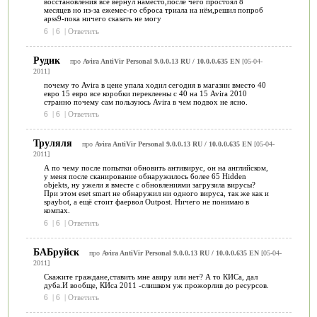
восстановления всё вернул наместо,после чего простоял 8
месяцев но из-за ежемес-го сброса триала на нём,решил попроб
apss9-пока ничего сказать не могу
6
|
6
|
Ответить
Рудик
про
Avira AntiVir Personal 9.0.0.13 RU / 10.0.0.635 EN
[05-04-
2011]
почему то Avira в цене упала ходил сегодня в магазин вместо 40
евро 15 евро все коробки переклеены с 40 на 15 Avira 2010
странно почему сам пользуюсь Avira в чем подвох не ясно.
6
|
6
|
Ответить
Труляля
про
Avira AntiVir Personal 9.0.0.13 RU / 10.0.0.635 EN
[05-04-
2011]
А по чему после попытки обновить антивирус, он на английском,
у меня после сканирование обнаружилось более 65 Hidden
objekts, ну ужели я вместе с обновлениями загрузила вирусы?
При этом eset smart не обнаружил ни одного вируса, так же как и
spaybot, а ещё стоит фаервол Outpost. Ничего не понимаю в
компах.
6
|
6
|
Ответить
БАБруйск
про
Avira AntiVir Personal 9.0.0.13 RU / 10.0.0.635 EN
[05-04-
2011]
Скажите граждане,ставить мне авиру или нет? А то КИСа, дал
дуба.И вообще, КИса 2011 -слишком уж прожорлив до ресурсов.
6
|
6
|
Ответить