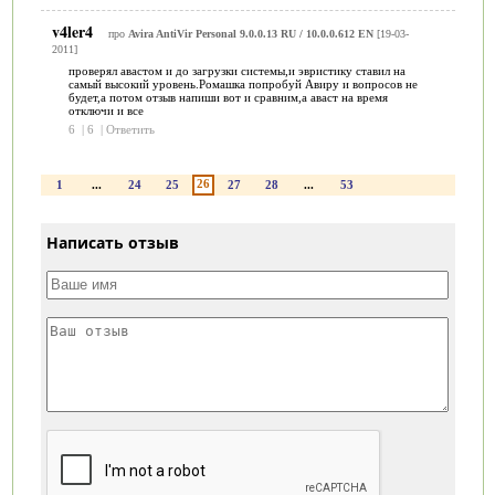
v4ler4
про
Avira AntiVir Personal 9.0.0.13 RU / 10.0.0.612 EN
[19-03-
2011]
проверял авастом и до загрузки системы,и эвристику ставил на
самый высокий уровень.Ромашка попробуй Авиру и вопросов не
будет,а потом отзыв напиши вот и сравним,а аваст на время
отключи и все
6
|
6
|
Ответить
26
1
...
24
25
27
28
...
53
Написать отзыв