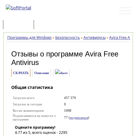
Программы
Статьи
Программы для Windows
»
Безопасность
»
Антивирусы
»
Avira Free Antiv
Отзывы о программе
Avira Free
Antivirus
СКАЧАТЬ
Описание
Общая статистика
Загрузок всего
457 379
Загрузок за сегодня
0
Кол-во комментариев
1098
Подписавшихся на новости о
77 (
подписаться
)
программе
Оцените программу!
4.77
из 5, всего оценок -
2295