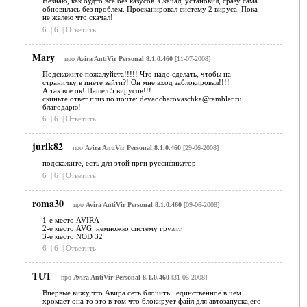
Незнаю, как будто всё без казусов. Скачал, установил, сразу сама
обновилась без проблем. Просканировал систему 2 вируса. Пока
не жалею что скачал!
6
|
6
|
Ответить
Mary
про
Avira AntiVir Personal 8.1.0.460
[11-07-2008]
Подскажите пожалуйста!!!!! Что надо сделать, чтобы на
страничку в инете зайти?! Он мне вход заблокировал!!!!
А так все ок! Нашел 5 вирусов!!!
скиньте ответ плиз по почте: devaocharovaschka@rambler.ru
благодарю!
6
|
6
|
Ответить
jurik82
про
Avira AntiVir Personal 8.1.0.460
[29-06-2008]
подскажите, есть для этой прги руссификатор
6
|
6
|
Ответить
roma30
про
Avira AntiVir Personal 8.1.0.460
[09-06-2008]
1-е место AVIRA
2-е место AVG: немножко систему грузит
3-е место NOD 32
6
|
6
|
Ответить
TUT
про
Avira AntiVir Personal 8.1.0.460
[31-05-2008]
Впервые вижу,что Авира сеть блочить...единственное в чём
хромает она то это в том что блокирует файл для автозапуска,его