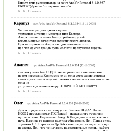
Киньте плиз руссификатор на Avira AntiVir Personal 8.1.0.367
BRPO67@yandex/.ru заранее спасибо.
6
|
6
|
Ответить
Карапуз
про
Avira AntiVir Personal 8.2.0.334
[19-11-2008]
Честно говоря, уже давно надоели
тормозные антивири-монстры типа Каспера.
Авира отлично и очень быстро работает, у неё
весьма мощные алгоритмы эвристического анализа.
При тестировании Авира находит многое из того,
про что другие гранды тупо молчат и пропускают вирусы.
6
|
6
|
Ответить
Аноним
про
Avira AntiVir Personal 8.2.0.334
[12-11-2008]
сначала у меня был НОД32 .он капризничал с оновлениями
потом пересел на Касперрского он меня совершенно доконал
своей проактивной защитой . потом я пользовался авастом но он
меня не
устроил и я установил авиру ОТЛИЧНЫЙ АНТИВИРУС
6
|
6
|
Ответить
Олег
про
Avira AntiVir Personal 8.2.0.334
[30-10-2008]
Долго определялся с антивирусом. Вначале НОД32. После
НОД32 просканировал ПК Пандой - нашел много троянов и
прочего гавна. Пересел на Панду. К Панде долго искал ключи в
нете. Наконец-то нашел и получил обновление. Но... Панда очень
тормозит ПК. Пересел на Др.Веб - комп перестал тормозить при
проверке. Но... что-то начались подозрительные глюки... работа