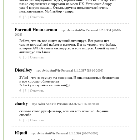
винта без запущенных задач, торможение... Понял, что Др. Веб
плохо справляется с вирусами на моем ПК. Установил Авиру...
уже 4 вируса нашла... Отзывы других пользователей очень
положительные. Мой выбор - авира.
6
|
6
|
Ответить
Евгений Николаевич
про
Avira AntiVir Personal 8.2.0.334
[28-10-
2008]
Ребята, что вы всё ищите лучший антивирус. Всё равно нет
такого который всё найдет и вылечит. И я не уверен, что файлы,
которые AVIRA нашла как вирусы, и есть вирусы. Самый лучший
антивирус это Linux.
6
|
6
|
Ответить
Dieselboy
про
Avira AntiVir Personal 8.1.0.367
[19-10-2008]
2Vlad - что за ерунду ты говоришь!!! она польностью бесплатная
и все хорошо обновляется
2chacky - изучайте английский)))
6
|
6
|
Ответить
chacky
про
Avira AntiVir Personal 8.1.0.367
[16-10-2008]
скиньте ктото русификатор, если он есть конечно. Зарание
спасибо.
6
|
6
|
Ответить
Юрий
про
Avira AntiVir Personal 8.1.0.326
[20-07-2008]