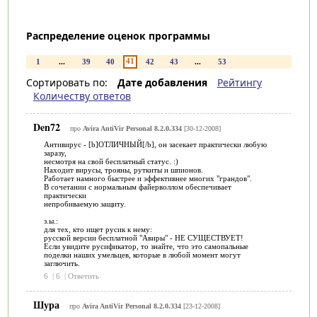
Распределение оценок программы
41
1
...
39
40
42
43
...
53
Сортировать по:
Дате добавления
Рейтингу
Количеству ответов
Den72
про
Avira AntiVir Personal 8.2.0.334
[30-12-2008]
Антивирус - [b]ОТЛИЧНЫЙ[/b], он засекает практически любую
заразу,
несмотря на свой бесплатный статус. :)
Находит вирусы, трояны, руткиты и шпионов.
Работает намного быстрее и эффективнее многих "грандов".
В сочетании с нормальным файерволлом обеспечивает
практически
непробиваемую защиту.
з.ы.:
для тех, кто ищет русик к нему:
русской версии бесплатной "Авиры" - НЕ СУЩЕСТВУЕТ!
Если увидите русификатор, то знайте, что это самопальные
поделки наших умельцев, которые в любой момент могут
заглючить.
6
|
6
|
Ответить
Шура
про
Avira AntiVir Personal 8.2.0.334
[23-12-2008]