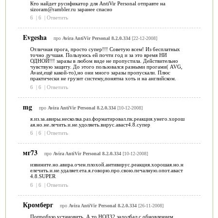
Кто найдет русификатор для AntiVir Personal отправте на
sizoram@rambler.ru заранее спасио
6
|
6
|
Ответить
Evgesha
про
Avira AntiVir Personal 8.2.0.334
[22-12-2008]
Отличная прога, просто супер!!! Советую всем! Из бесплатных
точно лучшая. Пользуюсь ей почти год и за это время НИ
ОДНОЙ!!! заразы в любом виде не пропустила. Действительно
чувствую защиту. До этого пользовался разными прогами( AVG,
Avast,ещё какой-то),но они много заразы пропускали. Плюс
практически не грузит систему,понятна хоть и на английском.
6
|
6
|
Ответить
mg
про
Avira AntiVir Personal 8.2.0.334
[10-12-2008]
я.из.за.авиры.несколка.раз.форматировал.пк.реакция.унего.хорош
ая.но.не.лечить.и.не.удоляеть.вирус.аваст4.8.супер
6
|
6
|
Ответить
мг73
про
Avira AntiVir Personal 8.2.0.334
[10-12-2008]
извините.но.авира.очен.плохой.антивирус.реакция.хорошая.но.н
елечить.и.не.удаляет.ета.я.говорю.про.свою.печалную.опот.аваст
4.8.SUPER
6
|
6
|
Ответить
Кромберг
про
Avira AntiVir Personal 8.2.0.334
[26-11-2008]
Попробую установить. А то НОД32 задолбал с обновлением.