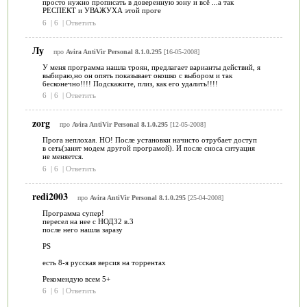
просто нужно прописать в доверенную зону и всё ...а так
РЕСПЕКТ и УВАЖУХА этой проге
6
|
6
|
Ответить
Лу
про
Avira AntiVir Personal 8.1.0.295
[16-05-2008]
У меня программа нашла троян, предлагает варианты действий, я
выбираю,но он опять показывает окошко с выбором и так
бесконечно!!!! Подскажите, плиз, как его удалить!!!!
6
|
6
|
Ответить
zorg
про
Avira AntiVir Personal 8.1.0.295
[12-05-2008]
Прога неплохая. НО! После установки начисто отрубает доступ
в сеть(занят модем другой програмой). И после сноса ситуация
не меняется.
6
|
6
|
Ответить
redi2003
про
Avira AntiVir Personal 8.1.0.295
[25-04-2008]
Программа супер!
пересел на нее с НОД32 в.3
после него нашла заразу
PS
есть 8-я русская версия на торрентах
Рекомендую всем 5+
6
|
6
|
Ответить