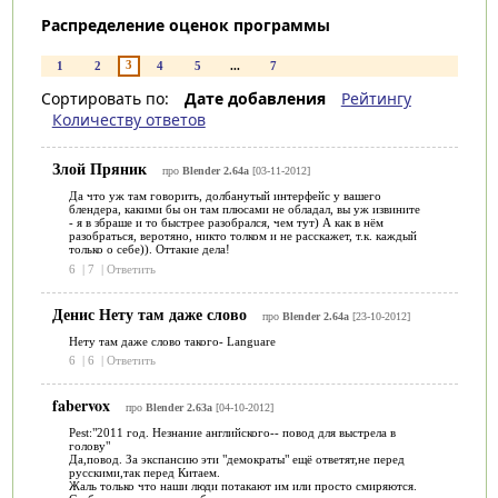
Распределение оценок программы
3
1
2
4
5
...
7
Сортировать по:
Дате добавления
Рейтингу
Количеству ответов
Злой Пряник
про
Blender 2.64а
[03-11-2012]
Да что уж там говорить, долбанутый интерфейс у вашего
блендера, какими бы он там плюсами не обладал, вы уж извините
- я в збраше и то быстрее разобрался, чем тут) А как в нём
разобраться, веротяно, никто толком и не расскажет, т.к. каждый
только о себе)). Оттакие дела!
6
|
7
|
Ответить
Денис Нету там даже слово
про
Blender 2.64а
[23-10-2012]
Нету там даже слово такого- Languare
6
|
6
|
Ответить
fabervox
про
Blender 2.63а
[04-10-2012]
Pest:"2011 год. Незнание английского-- повод для выстрела в
голову"
Да,повод. За экспансию эти "демократы" ещё ответят,не перед
русскими,так перед Китаем.
Жаль только что наши люди потакают им или просто смиряются.