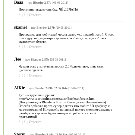
Вадя
про
Blender 2.57b
[03-06-2011]
Постоянно выдает ошибку. ЧЁ ДЕЛАТЬ?
6
|
6
|
Ответить
skamel
про
Blender 2.57b
[20-05-2011]
Программа для любителей чесать левое ухо правой ногой. С тем,
что в других редакторах делается за 2 минуты, здесь 2 часа
мудохаться будете.
6
|
6
|
Ответить
Лео
про
Blender 2.57b
[05-05-2011]
Чуваки есть у кого-нить версия 2.57b,помогите, плиз язык
русским сделать.
6
|
6
|
Ответить
AlKir
про
Blender 2.49b / 2.56 Beta
[16-02-2011]
Тут инструкция и уроки:
http://www.is.svitonline.com/sailor/doc/man/begin.htm
(Документация Blender'а Том I - Руководство Пользователя)
От себя добавлю прога супер для тех кто любит 3D графику и
моделирование! Интерфейс понятный ничего сложного,главное
разобраться дальше будет интересно работать с этой
программой
6
|
6
|
Ответить
Storm
про
Blender 2.49b / 2.56 Beta
[07-01-2011]