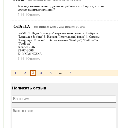
А есть у кого-нить инструкция по работе в этой проге, а то не
совсем понимаю принцип?
7
|
6
|
Ответить
CoBraUA
про
Blender 2.49b / 2.56 Beta
[04-01-2011]
bor500 1. Надо "оттянуть" верхнее меню вниз. 2. Выбрать
"Language & font" 3. Нажать "International fonts" 4. Следом
"Language: Russian" 5. Затем нажать "Tooltips", "Buttons" и
"Toolbox"
Blender 2.46
29-07-2008
Є і УКРАЇНСЬКА
6
|
6
|
Ответить
3
1
2
4
5
...
7
Написать отзыв