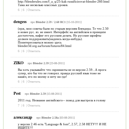
http://blenderules.com/f_a_q/25-kak-russificirovat-blender-260.html
Тама же несколько классных уроков.
6
|
6
|
Ответить
dengess
про
Blender 2.59 / 2.60 RC1
[15-10-2011]
(ерж, мои советы были по старым версиям Блендера. Те что 2.50
и новее рус. яз. не имеет. Интерфейс на английском в принципе
достаточен, нафиг его русским делать. Но русские шрифты
должен поддерживать(надеюсь когда-нибудь).
Поинтересоваться можно здесь
blender3d.org.ua/forum/futures/84.html
6
|
6
|
Ответить
ZIKO
про
Blender 2.59
[23-08-2011]
Вы хоть указывайте что скриншоты не из версии 2.59...А прога
супер, кто бы что не говорил. правда русский язык тоже не
нашёл, его по моему и нету ни где!
6
|
6
|
Ответить
Pest
про
Blender 2.59
[15-08-2011]
2011 год. Незнание английского-- повод для выстрела в голову
7
|
6
|
Ответить
александр
про
Blender 2.58a
[03-08-2011]
у версии 2.46 есть "Language & font", 2.57, 2.58 НЕТУ!!! И НЕ
ИЩИТЕ!!!