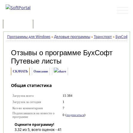
Программы
Статьи
Программы для Windows
»
Деловые программы
»
Транспорт
»
БухСофт 
Отзывы о программе
БухСофт
Путевые листы
СКАЧАТЬ
Описание
Общая статистика
Загрузок всего
15 384
Загрузок за сегодня
1
Кол-во комментариев
7
Подписавшихся на новости о
0 (
подписаться
)
программе
Оцените программу!
3.32
из 5, всего оценок -
41