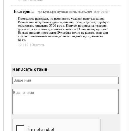
Екатерина
про
БухСофт: Путевые листы 06.02.2019
[18-04-2019]
Программа неплохая, но изменились условия использования.
Раньше она покупалась единовременно, теперь Бухсофт требует
оплачивать лицензию 3700 в год. Причем поменялись условия
для всех, а не только для новых клиентов. Очень непорядочно.
Больше никаких продуктов Бухсофта точно не куплю, если они
считают возможным менять условия покупки программы на
ходу.
12
|
10
|
Ответить
Написать отзыв