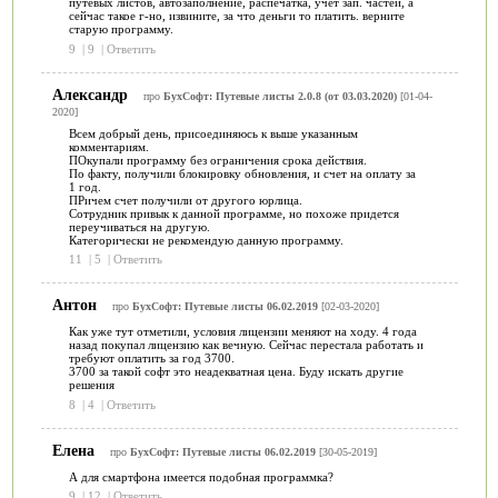
путевых листов, автозаполнение, распечатка, учёт зап. частей, а
сейчас такое г-но, извините, за что деньги то платить. верните
старую программу.
9
|
9
|
Ответить
Александр
про
БухСофт: Путевые листы 2.0.8 (от 03.03.2020)
[01-04-
2020]
Всем добрый день, присоединяюсь к выше указанным
комментариям.
ПОкупали программу без ограничения срока действия.
По факту, получили блокировку обновления, и счет на оплату за
1 год.
ПРичем счет получили от другого юрлица.
Сотрудник привык к данной программе, но похоже придется
переучиваться на другую.
Категорически не рекомендую данную программу.
11
|
5
|
Ответить
Антон
про
БухСофт: Путевые листы 06.02.2019
[02-03-2020]
Как уже тут отметили, условия лицензии меняют на ходу. 4 года
назад покупал лицензию как вечную. Сейчас перестала работать и
требуют оплатить за год 3700.
3700 за такой софт это неадекватная цена. Буду искать другие
решения
8
|
4
|
Ответить
Елена
про
БухСофт: Путевые листы 06.02.2019
[30-05-2019]
А для смартфона имеется подобная программка?
9
|
12
|
Ответить