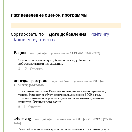
Распределение оценок программы
Сортировать по:
Дате добавления
Рейтингу
Количеству ответов
Вадим
про
БухСофт Путевые листы 10.09.2021
[16-06-2022]
Спасибо за комментарии, было полезно, работа с не
добросовестными нет желания.
8
|
12
|
Ответить
липецкагросервис
про
БухСофт: Путевые листы 2.0.9 (от
21.04.2020)
[09-12-2020]
Программа неплохая Раньше она покупалась единовременно,
теперь Бухсофт требует оплачивать лицензию 3700 в год.
Причем поменялись условия для всех, а не только для новых
клиентов. Очень непорядочно.
9
|
4
|
Ответить
schemzug
про
БухСофт: Путевые листы 2.0.9 (от 21.04.2020)
[17-08-
2020]
Раньше была отличная красочно оформленная программа учёта