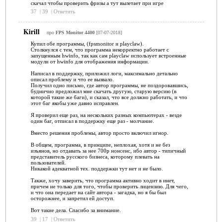
скачал чтобы проверить фризы а тут вылетает при игре
37
|
39
|
Ответить
Kirill
про
FPS Monitor 4400
[07-07-2018]
Купил обе программы, (fpsmonitor и playclaw).
Столкнулся с тем, что программа некорректно работает с
запущенным hwinfo, так как сам playclaw использует встроенные
модули от hwinfo для отображения информации.
Написал в поддержку, приложил логи, максимально детально
описал проблему и что ее вызвало.
Получил одно письмо, где автор программы, не поздоровавшись,
буднично предложил мне скачать другую, старую версию (в
которой такие же баги), и сказал, что все должно работать, и что
этот баг якобы уже давно исправлен.
Я проверил еще раз, на нескольких разных компьютерах - везде
один баг, отписал в поддержку еще раз - молчание.
Вместо решения проблемы, автор просто включил игнор.
В общем, программа, в принципе, неплохая, хотя и не без
изъянов, но отдавать за нее 700р нонсенс, ибо автор - типичный
представитель русского бизнеса, которому плевать на
пользователей.
Никакой адекватной тех. поддержки тут нет и не было.
Также, хочу заверить, что программа активно ходит в инет,
причем не только для того, чтобы проверить лицензию. Для чего,
и что она передает на сайт автора - загадка, но я бы был
осторожнее, и запретил ей доступ.
Вот такие дела. Спасибо за внимание.
39
|
17
|
Ответить