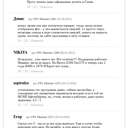
Прогу можно даже официально купить в Стиме.
28
|
23
|
Ответить
Денис
про
FPS Monitor 5305
[16-10-2021]
купил. крови она мне попортила изрядно. тогда, когда нужно
отображать фпс - у нее выключается оверлей. т.е просто через
несколько секунд в игре отключается оверлей. деньги не вернуть.
хрень. поэтому на сайте программы и нету отзывов
24
|
26
|
Ответить
NIKITA
про
FPS Monitor 5280
[06-02-2021]
Пользуюсь , уже много лет. Всё отлично!!! Поддержка работает.
Никаких лагов не видел. На Интел i2500 Gtx570 и теперь уже 2
года i8400 и 2070 В.Карте всё супер...
19
|
20
|
Ответить
aspirulez
про
FPS Monitor 5271
[20-12-2020]
установлена это программа давно, гибкие настройки, к
сожалению нет привычных параметров которые есть в той же
МСАЙ Афтэрбёрнер, но, очень легкая и работает, даже купил
лицензию, 4,1 / 5
32
|
37
|
Ответить
Егор
про
FPS Monitor 5271
[20-10-2020]
Скачал это Г.. так из за нее игра вылетает. Еще и хотят чтобы
покупали этот калл. Не качайте, в сети много других более