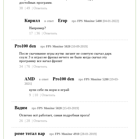
достойных программ.
38
|
49
|
Ответить
Кирилл
Егор
в ответ
про
FPS Monitor 5400
[04-01-2022]
Например?
17
|
36
|
Ответить
Pro100 den
про
FPS Monitor 5020
[10-09-2019]
После скачивание игры жутко лагают не советую скачал дарк
соулс 3 и играл не фризал нечего не было когда скачал эту
программу все начал фризит
34
|
76
|
Ответить
AMD
Pro100 den
в ответ
про
FPS Monitor 5280
[19-03-
2021]
купи себе пк норм и играй
9
|
10
|
Ответить
Вадим
про
FPS Monitor 5020
[15-03-2019]
Отлично всё работает, самая подробная прога!
26
|
28
|
Ответить
роме тотал вар
про
FPS Monitor 4910
[28-01-2019]