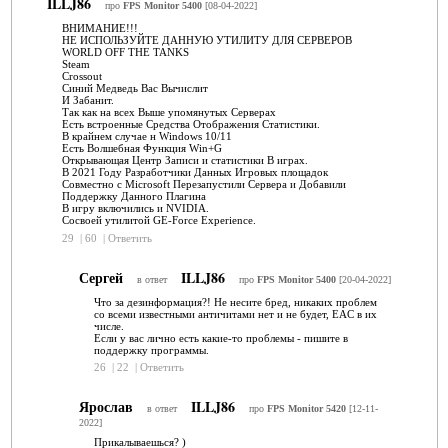
ILLJ86
про
FPS Monitor 5400
[08-04-2022]
ВНИМАНИЕ!!!
НЕ ИСПОЛЬЗУЙТЕ ДАННУЮ УТИЛИТУ ДЛЯ СЕРВЕРОВ
WORLD OFF THE TANKS
Steam
Crossout
Синий Медведь Вас Вычислит
И Забанит.
Так как на всех Выше упомянутых Серверах
Есть встроенные Средства Отображения Статистики.
В крайнем случае н Windows 10/11
Есть Волшебная Функция Win+G
Открывающая Центр Записи и статистики В играх.
В 2021 Году Разработчики Данных Игровых площадок
Совместно с Microsoft Перезапустили Сервера и Добавили
Поддержку Данного Плагина
В игру включились и NVIDIA.
Сосвоей утилитой GE-Force Experience.
29
|
60
|
Ответить
Сергей
ILLJ86
в ответ
про
FPS Monitor 5400
[20-04-2022]
Что за дезинформация?! Не несите бред, никаких проблем
со всеми известными античитами нет и не будет, EAC в их
числе.
Если у вас лично есть какие-то проблемы - пишите в
поддержку программы.
26
|
22
|
Ответить
Ярослав
ILLJ86
в ответ
про
FPS Monitor 5420
[12-11-
2022]
Прикалываешься? )