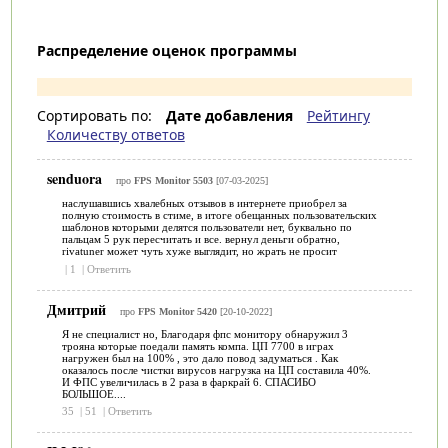
Распределение оценок программы
Сортировать по:
Дате добавления
Рейтингу
Количеству ответов
senduora
про
FPS Monitor 5503
[07-03-2025]
наслушавшись хвалебных отзывов в интернете приобрел за
полную стоимость в стиме, в итоге обещанных пользовательских
шаблонов которыми делятся пользователи нет, буквально по
пальцам 5 рук пересчитать и все. вернул деньги обратно,
rivatuner может чуть хуже выглядит, но жрать не просит
|
1
|
Ответить
Дмитрий
про
FPS Monitor 5420
[20-10-2022]
Я не специалист но, Благодаря фпс монитору обнаружил 3
трояна которые поедали память компа. ЦП 7700 в играх
нагружен был на 100% , это дало повод задуматься . Как
оказалось после чистки вирусов нагрузка на ЦП составила 40%.
И ФПС увеличилась в 2 раза в фаркрай 6. СПАСИБО
БОЛЬШОЕ....
35
|
51
|
Ответить