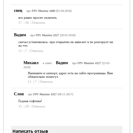
спец
про
FPS Monitor 4400
[01-04-2018]
все равно просит оплатить
17
|
36
|
Ответить
Вадим
про
FPS Monitor 4327
[20-01-2018]
скачал установилась- при открытии пк зависает и не реагирует ни
на что
11
|
7
|
Ответить
Михаил
Вадим
в ответ
про
FPS Monitor 4327
[22-01-
2018]
Напишите в саппорт, адрес есть на сайте программцы. Вам
обязательно помогут.
11
|
7
|
Ответить
Слон
про
FPS Monitor 4327
[08-11-2017]
Годная софтина!
15
|
28
|
Ответить
Написать отзыв