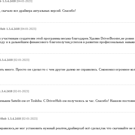
 1.3.4.2418
[04-01-2023]
скачало все драйвера актуальных версий. Спасибо!
Hub 1.3.4.2418
[04-01-2023]
 участникам создателям этой программы весьма благодарен.Удаляю DriverBooster,не ровня
ду и в дальнейшем финансового благополучия,успехов в развитии профисональных навыков
.3.4.2418
[02-01-2023]
ать много. Просто он сделал то с чем другие далеко не справились. Сэкономил огромное ко
.3.4.2418
[02-01-2023]
еньким Sattelit-ом от Toshiba. С DriverHub-ом получилось за час. Спасибо! Нажили постоя
rHub 1.3.4.2418
[02-01-2023]
нравилось,не мог установить нужный реалтек,драйверхаб всё сделал,так что скачивайте не 