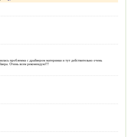
явилась проблемма с драйвером материнки и тут действительно очень
йвера. Очень всем рекомендую!!!