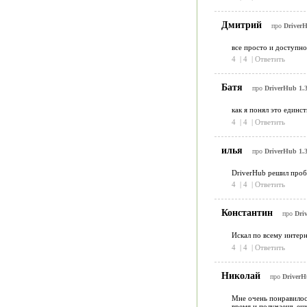
Дмитрий
про
DriverH
все просто и доступно
4
|
4
|
Ответить
Батя
про
DriverHub 1.3
как я понял это единс
4
|
4
|
Ответить
илья
про
DriverHub 1.3
DriverHub решил проб
4
|
4
|
Ответить
Константин
про
Dri
Искал по всему интерн
4
|
4
|
Ответить
Николай
про
DriverH
Мне очень понравилось
время и получаешь ещ