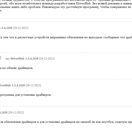
рсий, обо всем позаботилась команда разработчиков DriverHub. Без всякой рекламы и навя
бежание каких-либо проблем. Рекомендую эту достойную программу, чтобы совершенно не д
т.
.3.4.2418
[29-12-2022]
ь тем что в диспетчере устройств запрашивал обновления но выходило сообщение что драй
U
про
DriverHub 1.3.4.2418
[29-12-2022]
а по обнове драйверов.
iverHub 1.3.4.2418
[28-12-2022]
программа для установки драйверов.
4.2418
[28-12-2022]
я обновления драйверов и для установки драйверов на свежий пк или ноутбук, советую про