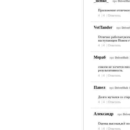
_iIchko_
про
DriverHub
Приложение отличное, 
4
|
4
|
Ответить
VotTander
про
Driver
Отлично работает,всем
наступающем Новом го
4
|
4
|
Ответить
Мераб
про
DriverHub 1
совсем не хочется пис
результативность.
4
|
4
|
Ответить
Павел
про
DriverHub 1
Долго мучался со стар
4
|
4
|
Ответить
Александр
про
Drive
Оценка высокая,всё по
4
|
4
|
Ответить