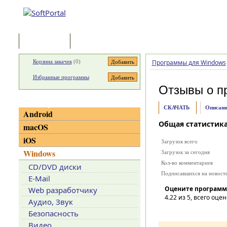
Программы
Статьи
Корзина закачек
(
0
)
Программы для Windows
Избранные программы
Отзывы о п
Категории
СКАЧАТЬ
Описани
Android
Общая статистик
macOS
iOS
Загрузок всего
Windows
Загрузок за сегодня
Кол-во комментариев
CD/DVD диски
Подписавшихся на новост
E-Mail
Оцените программ
Web разработчику
4.22
из 5, всего оцен
Аудио, Звук
Безопасность
Видео