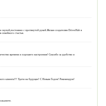
 и скупой,постоянно с протянутой рукой.Желаю создателям DriverHab в
 семейного счастья.
личество времени и хорошего настроения! Спасибо за удобство и
нного клиента!!! Удачи на будущее! С Новым Годом! Рекомендую!
пожалеете.