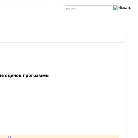
Карта сайта
RSS
Расширенный поиск
ие оценок программы
.
27