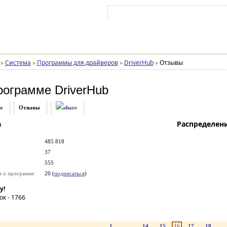
Войти на аккаунт
Зарегистрироваться
»
Система
»
Программы для драйверов
»
DriverHub
»
Отзывы
рограмме
DriverHub
е
Отзывы
а
Распределен
485 818
37
555
и о программе
20 (
подписаться
)
у!
ок -
1766
16
1
...
14
15
17
18
..