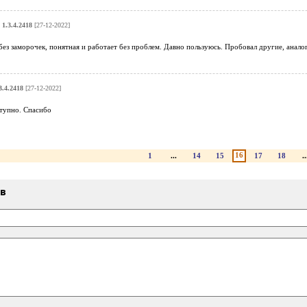
1.3.4.2418
[27-12-2022]
ез заморочек, понятная и работает без проблем. Давно пользуюсь. Пробовал другие, аналог
3.4.2418
[27-12-2022]
ступно. Спасибо
16
1
...
14
15
17
18
..
ыв