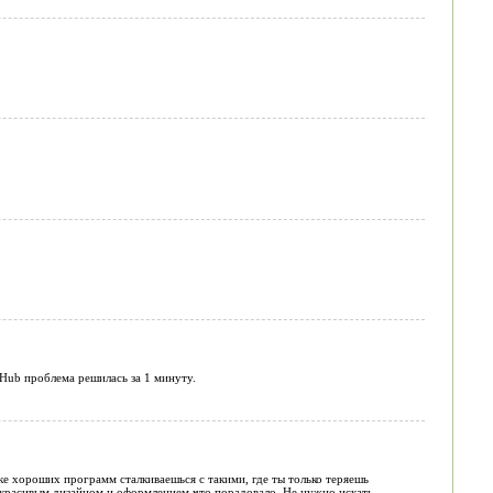
rHub проблема решилась за 1 минуту.
ке хороших программ сталкиваешься с такими, где ты только теряешь
 красивым дизайном и оформлением что порадовало. Не нужно искать