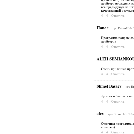
драйвера последних ве
все предыдущее во из
качественный результа
4
|
4
|
Ответить
Павел
про
DriverHub 1
Программа понравилас
драйверов
4
|
4
|
Ответить
ALEH SEMIANKO
Очень приличная прог
4
|
4
|
Ответить
Shmel Basaev
про
Dr
Лучшая и бесплатная 
4
|
4
|
Ответить
alex
про
DriverHub 1.3.
Отличная программа дл
аппарат))
4
|
4
|
Ответить