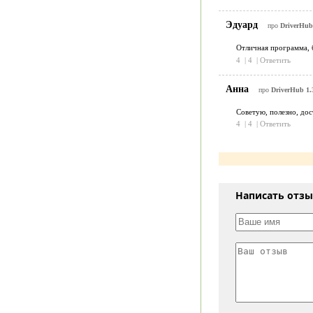
Эдуард
про
DriverHub 
Отличная программа, б
4
|
4
|
Ответить
Анна
про
DriverHub 1.
Советую, полезно, до
4
|
4
|
Ответить
Написать отз