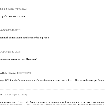
ub 1.3.4.2418
[02-01-2023]
 . работает как часики
.4.2418
[31-12-2022]
твенный обновалшик драйверов без вирусов
.4.2418
[31-12-2022]
лемы в мгновение ока. Отлично!
verHub 1.3.4.2418
[30-12-2022]
ету PCI Simple Communications Controller и никак не мог найти... И только благодаря Drive
ub 1.3.4.2418
[30-12-2022]
 приложение DriverHub. Хочется выразить только слова благодарности, потому что в поис
е больше трудностей. С этой же программой все абсолютно просто. Удобный функционал с