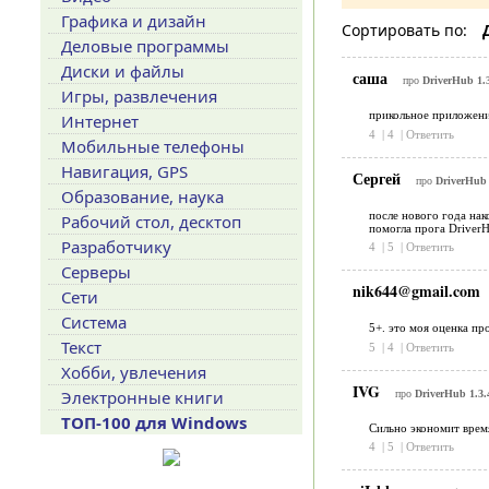
Графика и дизайн
Сортировать по:
Деловые программы
Диски и файлы
саша
про
DriverHub 1.3
Игры, развлечения
прикольное приложени
Интернет
4
|
4
|
Ответить
Мобильные телефоны
Навигация, GPS
Сергей
про
DriverHub 
Образование, наука
после нового года нак
Рабочий стол, десктоп
помогла прога DriverH
Разработчику
4
|
5
|
Ответить
Серверы
nik644@gmail.com
Сети
Система
5+. это моя оценка про
Текст
5
|
4
|
Ответить
Хобби, увлечения
IVG
Электронные книги
про
DriverHub 1.3.
ТОП-100 для Windows
Сильно экономит врем
4
|
5
|
Ответить