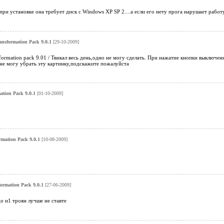
 при установке она требует диск с Windows XP SP 2....а если его нету прога нарушает работу
ansformation Pack 9.0.1
[29-10-2009]
formation pack 9.01 / Твикал весь день,одно не могу сделать. При нажатие кнопки выключен
 не могу убрать эту картинку,подскажите пожалуйста
ation Pack 9.0.1
[01-10-2009]
rmation Pack 9.0.1
[10-08-2009]
formation Pack 9.0.1
[27-06-2009]
о и1 троян лучше не ставте