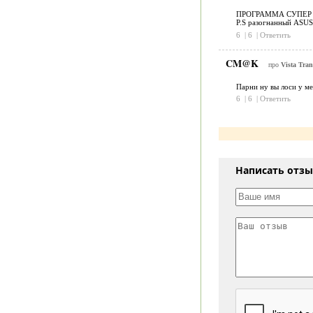
ПРОГРАММА СУПЕР 
P.S разогнанный ASUS
6
|
6
|
Ответить
CM@K
про
Vista Tran
Парни ну вы лоси у ме
6
|
6
|
Ответить
Написать отз