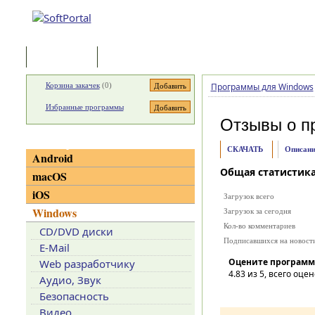
Программы
Статьи
Корзина закачек
(
0
)
Программы для Windows
Избранные программы
Отзывы о п
Категории
СКАЧАТЬ
Описани
Android
Общая статистик
macOS
iOS
Загрузок всего
Windows
Загрузок за сегодня
Кол-во комментариев
CD/DVD диски
Подписавшихся на новост
E-Mail
Оцените программ
Web разработчику
4.83
из 5, всего оцен
Аудио, Звук
Безопасность
Видео