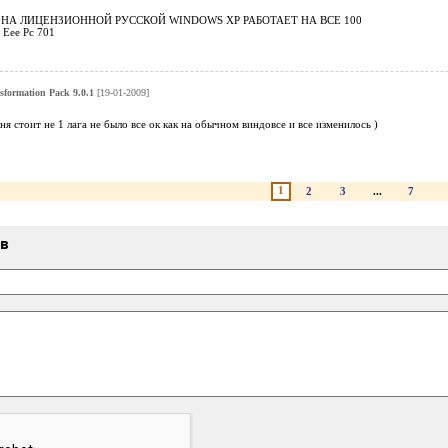
НА ЛИЦЕНЗИОННОЙ РУССКОЙ WINDOWS XP РАБОТАЕТ НА ВСЕ 100
 Eee Pc 701
sformation Pack 9.0.1
[19-01-2009]
ня стоит не 1 лага не было все ок как на обычном виндовсе и все изменилось )
1
2
3
...
7
ыв