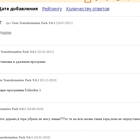
Дате добавления
Рейтингу
Количеству ответов
!!
про
Vista Transformation Pack 9.0.1
[18-07-2011]
))))))))
 Transformation Pack 9.0.1
[25-01-2011]
становка и удаления программ
ta Transformation Pack 9.0.1
[02-12-2010]
щью программы Unlocker )
ormation Pack 9.0.1
[28-08-2010]
 это дерьмо,я терь убрать не могу никак???эт че на всю жизнь такая херь,пока не переустан
ransformation Pack 9.0.1
[16-01-2010]