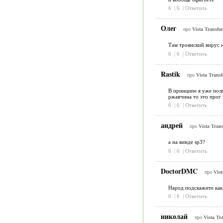
6
|
6
|
Ответить
Олег
про
Vista Transfo
Там троянский вирус н
6
|
6
|
Ответить
Rastik
про
Vista Transf
В принципе я уже полг
ржавчина то это прог ч
6
|
6
|
Ответить
андрей
про
Vista Tran
а на винде sp3?
6
|
6
|
Ответить
DoctorDMC
про
Vist
Народ подскажите как 
6
|
6
|
Ответить
николай
про
Vista Tr