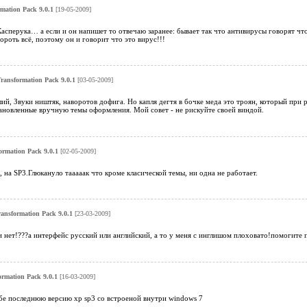
rmation Pack 9.0.1
[19-05-2009]
Касперука… а если и он напишет то отвечаю заранее: бывает так что антивирусы говорят что
ороть всё, поэтому он и говорит что это вирус!!!
Transformation Pack 9.0.1
[03-05-2009]
, Звуки ништяк, наворотов дофига. Но капля дегтя в бочке меда это троян, который при ра
ановленные вручную темы оформления. Мой совет - не рискуйте своей виндой.
ormation Pack 9.0.1
[02-05-2009]
, на SP3.Глюкануло тааааак что кроме класической темы, ни одна не работает.
ransformation Pack 9.0.1
[23-03-2009]
и нет!???а интерфейс русский или английский, а то у меня с инглишом плоховато!помогите п
ormation Pack 9.0.1
[16-03-2009]
ебе последнюю версию xp sp3 со встроеной внутри windows 7