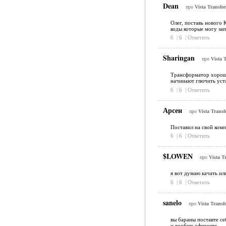
Dean
про
Vista Transfo
Олег, поставь нового 
коды которые могу зап
6
|
6
|
Ответить
Sharingan
про
Vista 
Трансформатор хороший
начинают глючить уст
6
|
6
|
Ответить
Арсен
про
Vista Transf
Поставил на свой комп
6
|
6
|
Ответить
$LOWEN
про
Vista T
я вот думаю качать ил
6
|
6
|
Ответить
sanelo
про
Vista Transf
вы бараны поставте с
и вообще офигеете