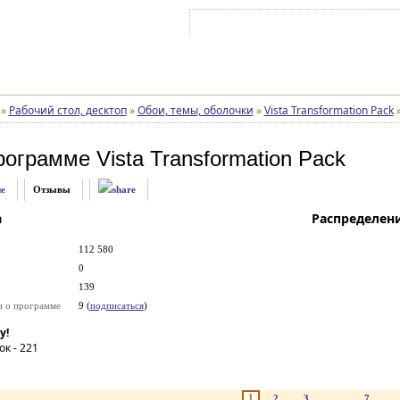
Войти на аккаунт
Зарегистрироваться
»
Рабочий стол, десктоп
»
Обои, темы, оболочки
»
Vista Transformation Pack
рограмме
Vista Transformation Pack
е
Отзывы
а
Распределен
112 580
0
139
и о программе
9 (
подписаться
)
у!
ок -
221
1
2
3
...
7