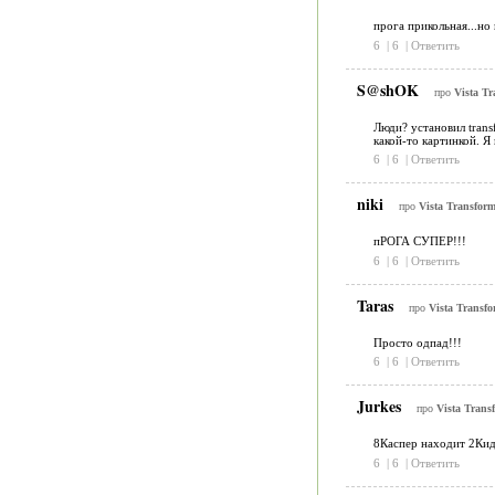
прога прикольная...но
6
|
6
|
Ответить
S@shOK
про
Vista Tr
Люди? установил trans
какой-то картинкой. Я
6
|
6
|
Ответить
niki
про
Vista Transform
пРОГА СУПЕР!!!
6
|
6
|
Ответить
Taras
про
Vista Transfo
Просто одпад!!!
6
|
6
|
Ответить
Jurkes
про
Vista Trans
8Каспер находит 2Кид
6
|
6
|
Ответить