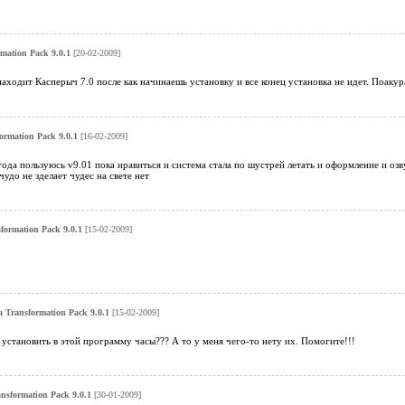
rmation Pack 9.0.1
[20-02-2009]
аходит Касперыч 7.0 после как начинаешь установку и все конец установка не идет. Поакур
ormation Pack 9.0.1
[16-02-2009]
ода пользуюсь v9.01 пока нравиться и система стала по шустрей летать и оформление и озв
удо не зделает чудес на свете нет
sformation Pack 9.0.1
[15-02-2009]
a Transformation Pack 9.0.1
[15-02-2009]
установить в этой программу часы??? А то у меня чего-то нету их. Помогите!!!
ansformation Pack 9.0.1
[30-01-2009]