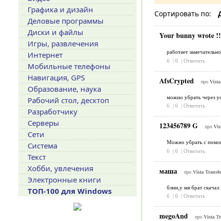
Графика и дизайн
Сортировать по:
Деловые программы
Диски и файлы
Your bunny wrote !
Игры, развлечения
работает замечательно!
Интернет
6
|
6
|
Ответить
Мобильные телефоны
Навигация, GPS
AfsCrypted
про
Vista
Образование, наука
можно убрать через у
Рабочий стол, десктоп
6
|
6
|
Ответить
Разработчику
Серверы
123456789 G
про
Vis
Сети
Можно убрать с помо
Система
6
|
6
|
Ответить
Текст
Хобби, увлечения
маша
про
Vista Transf
Электронные книги
блин,у мя брат скачал
ТОП-100 для Windows
6
|
6
|
Ответить
megoAnd
про
Vista T