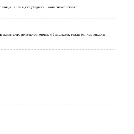
 винды...в чем я уже убедился....комп сильно глючит
ие компьютера появляеться окошко с 3 кнопками, только они там закрыты