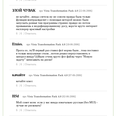
ЗЛОЙ ЧУВАК
про
Vista Transformation Pack 4.0
[22-06-2006]
не качайте...винда слетела ну не совсем правда была только
функция контрааляделит с помощью которой можно было
запускать разные там праграммы странно правдо но потом
привыкаешь к модифицированному досу, короче круто интернет
експлорер красивый настройки
6
|
6
|
Ответить
Etnies.
про
Vista Transformation Pack 4.0
[18-06-2006]
Прога ох..ть!В первый раз ставил фсё норма было...тока поставил
я только визуальные стили...потом решил переустановить и
запорол винду!)))Было очень круто фсе файлы через "Новую
задачу" записывать на диски!
6
|
6
|
Ответить
качайте
про
Vista Transformation Pack 4.0
[07-06-2006]
качайте класс
6
|
6
|
Ответить
H5d
про
Vista Transformation Pack 4.0
[02-06-2006]
Мой совет всем: если у вас винда изначально русская (без MUI) -
лучше не рисковать!
6
|
6
|
Ответить