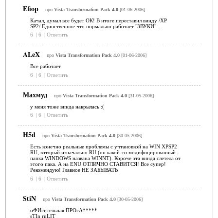
Efiop
про
Vista Transformation Pack 4.0
[01-06-2006]
Качал, думал все будет ОК! В итоге переставил винду /ХР
SP2/.Единственное что нормально работает "ЗВУКИ"....
6
|
6
|
Ответить
ALeX
про
Vista Transformation Pack 4.0
[01-06-2006]
Все работает
6
|
6
|
Ответить
Махмуд
про
Vista Transformation Pack 4.0
[31-05-2006]
у меня тоже винда накрылась :(
6
|
6
|
Ответить
H5d
про
Vista Transformation Pack 4.0
[30-05-2006]
Есть конечно реальные проблемы с учтановкой на WIN XPSP2
RU, который изначально RU (он какой-то модифицированный -
папка WINDOWS названа WINNT). Короче эта винда слетела от
этого пака. А на ENU ОТЛИЧНО СТАВИТСЯ! Все супер!
Рекомендую! Главное НЕ ЗАБЫВАТЬ
6
|
6
|
Ответить
StiN
про
Vista Transformation Pack 4.0
[30-05-2006]
оФИгительная ПРОгА*****
sTIn ruLIT