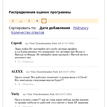
Распределение оценок программы
7
1
...
5
6
Сортировать по:
Дате добавления
Рейтингу
Количеству ответов
Сергей
про
Vista Transformation Pack 4.0
[27-07-2006]
Люди туфта.Не скачивайте всё грубо мутные шрифты
и.т.д.Единственное что нормально это заставки при Входе и
Выходе из Винды. Не забивайте комп ерундой с Вистой ничего
похожего нет.
6
|
6
|
Ответить
ALEXX
про
Vista Transformation Pack 4.0
[16-07-2006]
Прога супер! Все работает технично! и калькулятор и LClock!
Кто знает,когда следующая версия будет??
6
|
6
|
Ответить
Yuriy
про
Vista Transformation Pack 4.0
[10-07-2006]
Прога полное говно!!! как не ставь какие нибудь касяки вылазят
то ярлыки глобусы то рабочий стол глючит у меня ХР лицензия
6
|
6
|
Ответить