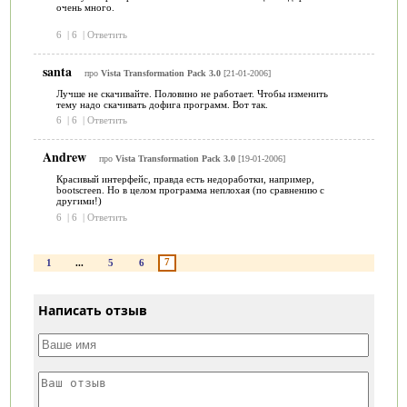
очень много.
6
|
6
|
Ответить
santa
про
Vista Transformation Pack 3.0
[21-01-2006]
Лучше не скачивайте. Половино не работает. Чтобы изменить
тему надо скачивать дофига программ. Вот так.
6
|
6
|
Ответить
Andrew
про
Vista Transformation Pack 3.0
[19-01-2006]
Красивый интерфейс, правда есть недоработки, например,
bootscreen. Но в целом программа неплохая (по сравнению с
другими!)
6
|
6
|
Ответить
7
1
...
5
6
Написать отзыв