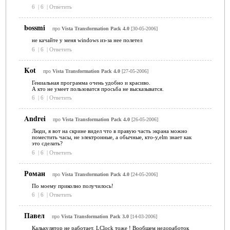
6
|
6
|
Ответить
bossmi
про
Vista Transformation Pack 4.0
[30-05-2006]
не качайте у меня windows из-за нее полетел
6
|
6
|
Ответить
Kot
про
Vista Transformation Pack 4.0
[27-05-2006]
Гениальная программа очень удобно и красиво.
А кто не умеет пользоватся просьба не высказыватся.
6
|
6
|
Ответить
Andrei
про
Vista Transformation Pack 4.0
[26-05-2006]
Люди, я вот на скрине видел что в правую часть экрана можно
поместить часы, не электронные, а обычные, кто-y,elm знает как
это сделать?
6
|
6
|
Ответить
Роман
про
Vista Transformation Pack 4.0
[24-05-2006]
По моему приколно получилось!
6
|
6
|
Ответить
Павел
про
Vista Transformation Pack 3.0
[14-03-2006]
Калькулятор не работает. LСlock тоже ! Вообщем недоработок