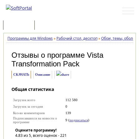
Программы
Статьи
Программы для Windows
»
Рабочий стол, десктоп
»
Обои, темы, оболоч
Отзывы о программе
Vista
Transformation Pack
СКАЧАТЬ
Описание
Общая статистика
Загрузок всего
112 580
Загрузок за сегодня
0
Кол-во комментариев
139
Подписавшихся на новости о
9 (
подписаться
)
программе
Оцените программу!
4.83
из 5, всего оценок -
221