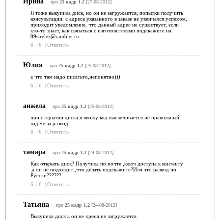
Ирина
про
25 кадр 1.2
[27-08-2012]
Я тоже выкупила диск, но он не загружается, попытки получить
консультации. с адреса указанного в заказе не увенчался успехом,
приходит уведомление, что данный адрес не существует, если
кто-то знает, как связаться с изготовителями подскажите на
09strelez@rambler.ru
6
|
6
|
Ответить
Юлия
про
25 кадр 1.2
[25-08-2012]
а что там надо писатьто,непонятно)))
6
|
6
|
Ответить
анжела
про
25 кадр 1.2
[25-08-2012]
при открытии диска я ввожу код высвечивается не правильный
код че за развод
6
|
6
|
Ответить
тамара
про
25 кадр 1.2
[24-08-2012]
Как открыть диск? Получила по почте ,ключ доступа к контенту
,а он не подходит ,что делать подскажите?Или это развод по
Русски??????
6
|
6
|
Ответить
Татьяна
про
25 кадр 1.2
[24-08-2012]
Выкупила диск а он не хрена не загружается