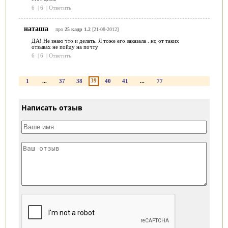
6
|
6
|
Ответить
наташа
про
25 кадр 1.2
[21-08-2012]
ДА! Не знаю что и делать. Я тоже его заказала . но от таких
отзывах не пойду на почту
6
|
6
|
Ответить
39
1
...
37
38
40
41
...
77
Написать отзыв