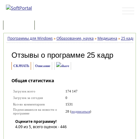
Программы
Статьи
Программы для Windows
»
Образование, наука
»
Медицина
»
25 кадр
»
Отзывы о программе
25 кадр
СКАЧАТЬ
Описание
Общая статистика
Загрузок всего
174 147
Загрузок за сегодня
0
Кол-во комментариев
1531
Подписавшихся на новости о
28 (
подписаться
)
программе
Оцените программу!
4.09
из 5, всего оценок -
446