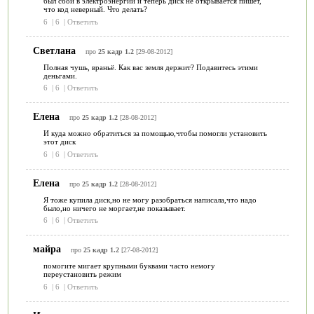
был сбой в электроэнергии и теперь диск не открывается пишет,
что код неверный. Что делать?
6
|
6
|
Ответить
Светлана
про
25 кадр 1.2
[29-08-2012]
Полная чушь, враньё. Как вас земля держит? Подавитесь этими
деньгами.
6
|
6
|
Ответить
Елена
про
25 кадр 1.2
[28-08-2012]
И куда можно обратиться за помощью,чтобы помогли установить
этот диск
6
|
6
|
Ответить
Елена
про
25 кадр 1.2
[28-08-2012]
Я тоже купила диск,но не могу разобраться написала,что надо
было,но ничего не моргает,не показывает.
6
|
6
|
Ответить
майра
про
25 кадр 1.2
[27-08-2012]
помогите мигает крупными буквами часто немогу
переустановить режим
6
|
6
|
Ответить