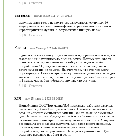
6
|
6
|
Ответить
татьяна
про
25 кадр 1.2
[24-08-2012]
выкупила диск вчера на почте. всё загрузилось, отличных 10
видеороликов, мигают разные фразы, стройные женские тела и
играет приятная музыка. о результатах отпишусь позже.
6
|
6
|
Ответить
Елена
про
25 кадр 1.2
[24-08-2012]
Одного понять не могу. Здесь отзывы о программе или о том, как
заказали и не идут выкупать диск на почту. Потому что, кто-то
написала, что ему не помогает. Чтоб узнать надо на себе
попробовать. Одному не помогло, это еще не значит, что и
другому должно не помочь. На счет, того, что это лож могу
опровергнуть. Сама смотрю и вижу результат даже на 7 кг за два
месяца это уже что-то, чем ничего. Лучше сделать 3 шага вперед
и 2 назад, чем вобще убеждать других что это чушь!
6
|
6
|
Ответить
эля
про
25 кадр 1.2
[23-08-2012]
Пришёл диск ООО"Тор медиа"Всё нормально работает, закачала
без всяких проблем.Смотрю его 3день. Незнаю пока как на счёт
веса, но аппетит уменьшился заметно, как то даже не думаешь о
еде. Посмотрим, что будет дальше.А на счёт того как отказаться
от заказа, всё очень просто, не выкупайте его на почте. Я первый
раз закозала его и забыла выкупить, мне даже ни кто не званил,
прошло время я сново его заказала, уж очень хотелось
попробывать,что за программа. Пока разочарования нет. Удачи
всем, кто всёравно пробует и верит.