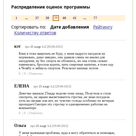
Распределение оценок программы
39
1
...
37
38
40
41
...
77
Сортировать по:
Дате добавления
Рейтингу
Количеству ответов
кэт
про
25 кадр 1.2
[30-08-2012]
Блин я тоже выкупать не буду, у меня падруга пахудела ну
нормально, даже заведно, она здавала слюну на анализ для
пахудения, ну бес спорта не обошлось, но она очень сильно
изменилась, бросила курить, пить спиртные напитки, я тоже еду
в Челябу и займусь спортом. Результат напишу потом.
6
|
6
|
Ответить
ЕЛЕНА
про
25 кадр 1.2
[29-08-2012]
Девочки заказала 25кадр неделю тому назад. Получила и стала
смотреть, на экране высвечивается строчка ,не знаю похудела
хоть на сколько или нет, но чувство голода особенно по вечерам
пропадает.Смотрю эту строчку и одновременно работаю на
компьютере.
6
|
6
|
Ответить
Ольга
про
25 кадр 1.2
[29-08-2012]
У меня маленькая проблема, куда я могу обратиться за помощью,