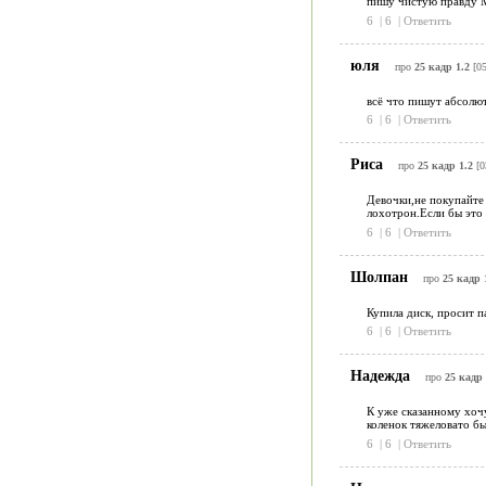
пишу чистую правду М
6
|
6
|
Ответить
юля
про
25 кадр 1.2
[05
всё что пишут абсолют
6
|
6
|
Ответить
Риса
про
25 кадр 1.2
[0
Девочки,не покупайте 
лохотрон.Если бы это 
6
|
6
|
Ответить
Шолпан
про
25 кадр 
Купила диск, просит п
6
|
6
|
Ответить
Надежда
про
25 кадр 
К уже сказанному хочу
коленок тяжеловато б
6
|
6
|
Ответить