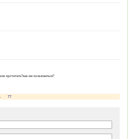
или прочитать?как им пользоваться?
.
77