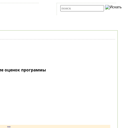
Карта сайта
RSS
Расширенный поиск
ие оценок программы
.
77