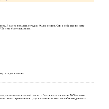
ное. Я на это попалась сегодня. Жалко деньги. Они с неба еще ни кому
 Вот это будет наказание.
окупать диск или нет.
р открываеться там польный отзывы.я была в шоке.как не как 7000 тысячи
 прошло много времени они сразу же отминили заказ.спосибо вам девченки