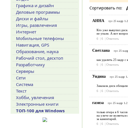
Графика и дизайн
Сортировать по:
Деловые программы
Диски и файлы
АННА
про
25 кадр 1.2
Игры, развлечения
Кто уже выкупил диск 
Интернет
не упали. А вот вопро
Мобильные телефоны
6
|
6
|
Ответить
Навигация, GPS
Светлана
Образование, наука
про
25 кадр
Рабочий стол, десктоп
как удалить 25 кадр с
Разработчику
6
|
6
|
Ответить
Серверы
Ундина
Сети
про
25 кадр 1.
Система
Заказала диск обещали
Текст
6
|
6
|
Ответить
Хобби, увлечения
газиза
Электронные книги
про
25 кадр 1.2
ТОП-100 для Windows
только вчера в 6 часов
на уличе не воляеться
за каментарий.
6
|
6
|
Ответить