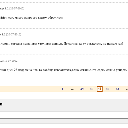
адр 1.2
[22-07-2012]
Vision есть много вопросов к кому обратиться
 1.2
[20-07-2012]
ентарии, сегодня позвонили уточнили данные. Помогите, хочу отказаться, но незнаю как?
.2
[19-07-2012]
ила диск 25 кадров.но что-то вообще невпонятках,одно мегание.что сдесь можно увидеть 
41
1
...
39
40
42
43
..
ыв