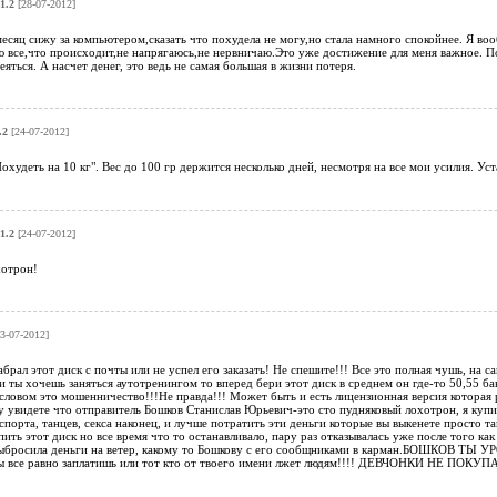
1.2
[28-07-2012]
месяц сижу за компьютером,сказать что похудела не могу,но стала намного спокойнее. Я во
все,что происходит,не напрягаюсь,не нервничаю.Это уже достижение для меня важное. Пос
яться. А насчет денег, это ведь не самая большая в жизни потеря.
.2
[24-07-2012]
охудеть на 10 кг". Вес до 100 гр держится несколько дней, несмотря на все мои усилия. Ус
1.2
[24-07-2012]
хотрон!
3-07-2012]
брал этот диск с почты или не успел его заказать! Не спешите!!! Все это полная чушь, на с
ли ты хочешь заняться аутотренингом то вперед бери этот диск в среднем он где-то 50,55 б
ловом это мошенничество!!!Не правда!!! Может быть и есть лицензионная версия которая ре
у увидете что отправитель Бошков Станислав Юрьевич-это сто пудняковый лохотрон, я куп
спорта, танцев, секса наконец, и лучше потратить эти деньги которые вы выкенете просто т
упить этот диск но все время что то останавливало, пару раз отказывалась уже после того к
выбросила деньги на ветер, какому то Бошкову с его сообщниками в карман.БОШКОВ ТЫ У
ы все равно заплатишь или тот кто от твоего имени лжет людям!!!! ДЕВЧОНКИ НЕ ПОК