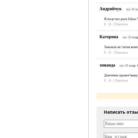
Андрийчук
про
25 к
Я получил диск fokus 
6
|
6
|
Ответить
Катерина
про
25 кадр
Заказала не читая ком
6
|
6
|
Ответить
зинаида
про
25 кадр 1
Девчёнки привет!выкуп
6
|
6
|
Ответить
Написать отз