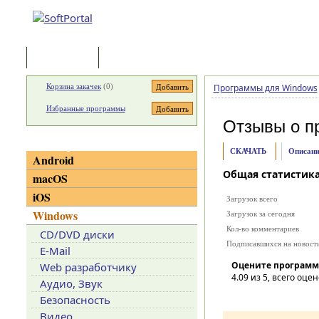
Программы
Статьи
Корзина закачек
(
0
)
Программы для Windows
Избранные программы
Отзывы о п
Категории
СКАЧАТЬ
Описани
Android
Общая статистик
macOS
iOS
Загрузок всего
Windows
Загрузок за сегодня
Кол-во комментариев
CD/DVD диски
Подписавшихся на новост
E-Mail
Оцените программ
Web разработчику
4.09
из 5, всего оцен
Аудио, Звук
Безопасность
Видео