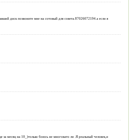
азавший диск позвоните мне на сотовый для совета.87026072194.а если я
ще за месяц на 10_)только боюсь не многовато ли .Я реальный человек,и