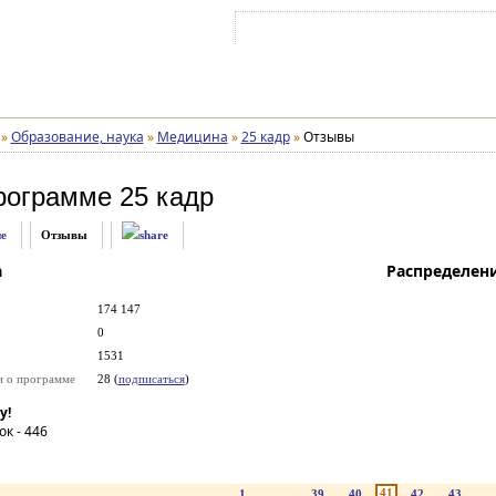
Войти на аккаунт
Зарегистрироваться
»
Образование, наука
»
Медицина
»
25 кадр
»
Отзывы
рограмме
25 кадр
е
Отзывы
а
Распределен
174 147
0
1531
и о программе
28 (
подписаться
)
у!
ок -
446
41
1
...
39
40
42
43
..