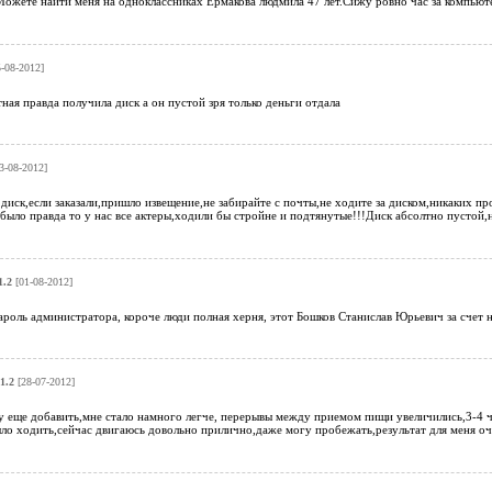
ожете найти меня на одноклассниках Ермакова людмила 47 лет.Сижу ровно час за компьюте
-08-2012]
ная правда получила диск а он пустой зря только деньги отдала
3-08-2012]
диск,если заказали,пришло извещение,не забирайте с почты,не ходите за диском,никаких пр
было правда то у нас все актеры,ходили бы стройне и подтянутые!!!Диск абсолтно пустой,н
1.2
[01-08-2012]
ароль администратора, короче люди полная херня, этот Бошков Станислав Юрьевич за счет н
1.2
[28-07-2012]
 еще добавить,мне стало намного легче, перерывы между приемом пищи увеличились,3-4 час
ыло ходить,сейчас двигаюсь довольно прилично,даже могу пробежать,результат для меня 