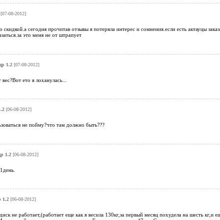
[07-08-2012]
 со скидкой.а сегодня прочитав отзывы я потеряла интерес и сомнения.если есть актауцы зак
заться.за это меня не от штрапует
др 1.2
[07-08-2012]
вес?Вот ето я лоханулась...
.2
[06-08-2012]
ьзоваться не пойму?что там должно быть???
р 1.2
[06-08-2012]
21день.
 1.2
[06-08-2012]
иск не работает,(работает еще как я весила 130кг,за первый месяц похудела на шесть кг,и е