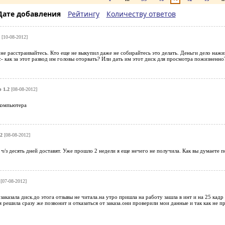
Дате добавления
Рейтингу
Количеству ответов
[10-08-2012]
не расстраивайтесь. Кто еще не выкупил даже не собирайтесь это делать. Деньги дело нажив
с- как за этот развод им головы оторвать? Или дать им этот диск для просмотра пожизненно?
 1.2
[08-08-2012]
 компьютера
2
[08-08-2012]
 ч/з десять дней доставят. Уже прошло 2 недели я еще нечего не получила. Как вы думаете п
[07-08-2012]
 заказала диск.до этога отзывы не читала.на утро пришла на работу зашла в инт и на 25 кад
 я решила сразу же позвонит и отказаться от заказа.они проверили мои данные и так как не