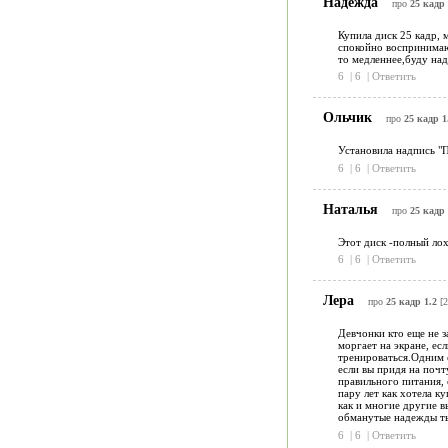
Надежда
про
25 кадр 
Купила диск 25 кадр, 
спокойно воспринимаю 
то медленнее,буду наде
6
|
6
|
Ответить
Ольчик
про
25 кадр 1
Установила надпись "П
6
|
6
|
Ответить
Наталья
про
25 кадр 
Этот диск -полный ло
6
|
6
|
Ответить
Лера
про
25 кадр 1.2
[2
Девчонки кто еще не за
моргает на экране, ес
тренироваться.Одним с
если вы придя на почт
правильного питания, 
пару лет как хотела к
как и многие другие 
обманутые надежды т
6
|
6
|
Ответить