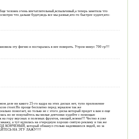
обще человек очень впечатлительный,вспыльчивый,а теперь заметила что
мотрю что дальше будет,ведь все мы разные,кто-то быстрее худеет,кто-
тановила эту фигню и постаралась в нее поверить. Утром минус 700 гр!!!
амом деле ни какого 25-го кадра на этих дисках нет, тупо приложение
аксов стоит.Но проще бесплатно перед зеркалом так же
ально помогает, но только не с этого диска который придет к вам и еще
илась но не покупайтесь вы милые девчонки худейте с помощью
ак на гору вкусных и полезных фруктов, овощей,зелени!!! Честно я уже
ак закажу, а тут купилась на очередную хорошо снятую рекламу и так же
РОД КОНЧЕНЫЙ, который обманул столько надеявшихся людей, но за
УПАЙТЕСЬ НА ЭТУ ЛАЖУ!!!!