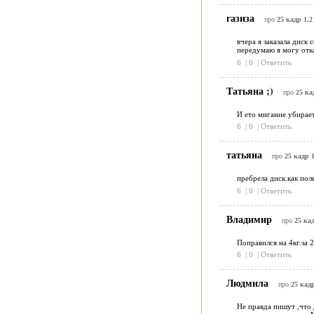
газиза
про
25 кадр 1.2
вчера я заказала диск
передумаю я могу отка
6
|
6
|
Ответить
Татьяна ;)
про
25 ка
И ето мигание убирает 
6
|
6
|
Ответить
татьяна
про
25 кадр 1
пребрела диск.как пол
6
|
6
|
Ответить
Владимир
про
25 кад
Поправился на 4кг.за 
6
|
6
|
Ответить
Людмила
про
25 кадр
Не правда пишут ,что д