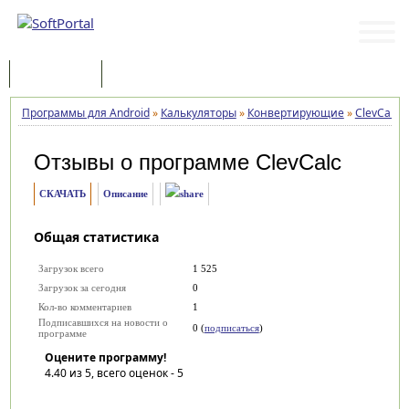
Программы
Статьи
Программы для Android
»
Калькуляторы
»
Конвертирующие
»
ClevCalc
»
Отзывы о программе
ClevCalc
СКАЧАТЬ
Описание
Общая статистика
Загрузок всего
1 525
Загрузок за сегодня
0
Кол-во комментариев
1
Подписавшихся на новости о
0 (
подписаться
)
программе
Оцените программу!
4.40
из 5, всего оценок -
5