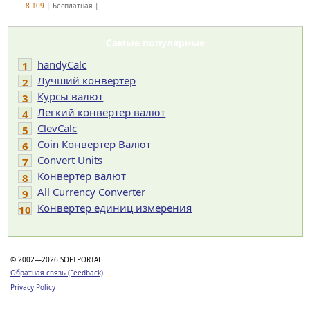
8 109
| Бесплатная |
Самые популярные
handyCalc
1
Лучший конвертер
2
Курсы валют
3
Легкий конвертер валют
4
ClevCalc
5
Coin Конвертер Валют
6
Convert Units
7
Конвертер валют
8
All Currency Converter
9
Конвертер единиц измерения
10
© 2002—2026 SOFTPORTAL
Обратная связь (Feedback)
Privacy Policy