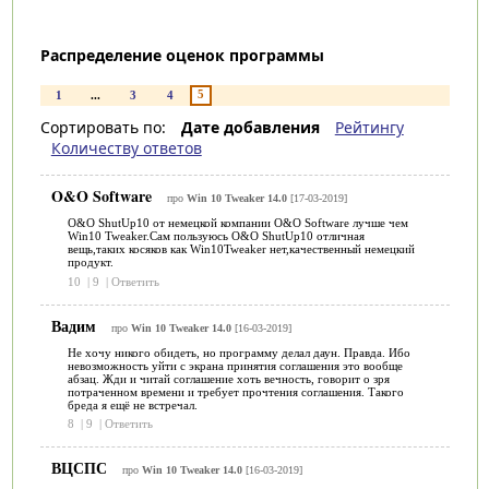
Распределение оценок программы
5
1
...
3
4
Сортировать по:
Дате добавления
Рейтингу
Количеству ответов
O&O Software
про
Win 10 Tweaker 14.0
[17-03-2019]
O&O ShutUp10 от немецкой компании O&O Software лучше чем
Win10 Tweaker.Сам пользуюсь O&O ShutUp10 отличная
вещь,таких косяков как Win10Tweaker нет,качественный немецкий
продукт.
10
|
9
|
Ответить
Вадим
про
Win 10 Tweaker 14.0
[16-03-2019]
Не хочу никого обидеть, но программу делал даун. Правда. Ибо
невозможность уйти с экрана принятия соглашения это вообще
абзац. Жди и читай соглашение хоть вечность, говорит о зря
потраченном времени и требует прочтения соглашения. Такого
бреда я ещё не встречал.
8
|
9
|
Ответить
ВЦСПС
про
Win 10 Tweaker 14.0
[16-03-2019]