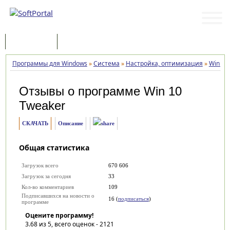
Программы
Статьи
Программы для Windows
»
Система
»
Настройка, оптимизация
»
Win 10
Отзывы о программе
Win 10
Tweaker
СКАЧАТЬ
Описание
Общая статистика
Загрузок всего
670 606
Загрузок за сегодня
33
Кол-во комментариев
109
Подписавшихся на новости о
16 (
подписаться
)
программе
Оцените программу!
3.68
из 5, всего оценок -
2121