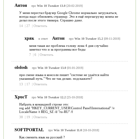
Антон
про
Win 10 Tweaker 13.0
[20-02-2019]
У меня перестал браузер Google Chrome нормально загружаться,
всегда надо обновлять страницу. Это я ещё перезагрузку компа не
делал после этого твикера. Страшно даже.
14
|
27
|
Ответить
хряк
Антон
в ответ
про
Win 10 Tweaker 15.2
[09-11-2019]
меня такая же проблема голову лома 4 дня случайно
заметил что и за программы все беды
7
|
6
|
Ответить
ololosh
про
Win 10 Tweaker 13.0
[01-01-2019]
при смене языка в консоли пишет "системе не удаётся найти
указанный путь." Что не так делаю. подскажите?
13
|
17
|
Ответить
XpucT
про
Win 10 Tweaker 12.2
[25-10-2018]
Набрать в командной строке это:
reg add "HKEY_CURRENT_USER\Control Panel\International" /v
LocaleName /t REG_SZ /d "ru-RU" /f
38
|
19
|
Ответить
SOFTPORTAL
про
Win 10 Tweaker 11.0
[18-10-2018]
Как сменить язык на русский ?