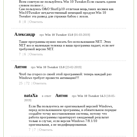
Всем советую не пользуйтесь Win 10 Tweaker.Если сказать одним
словом полное г...
Сам пользуюсь O&O ShutUp10 отличная вещь,таких косяков как
Win10Tweaker нет,качественный немецкий продукт.Win 10
Tweaker эта развод для стрижки бабок с лохов.
8
|
8
|
Ответить
Александр
про
Win 10 Tweaker 13.0
[01-03-2019]
Такие программы нужно писать без использования NET. Этих
NET воз и маленькая тележка и ваша программа падает, если нет
требуемой версии NET.
7
|
6
|
Ответить
Антон
про
Win 10 Tweaker 13.0
[23-02-2019]
Чтоб ты сгорел со своей этой программой: теперь каждый раз
Windows требует провести активацию!!!
25
|
72
|
Ответить
nataXa
Антон
в ответ
про
Win 10 Tweaker 14.3
[18-05-
2019]
Если Вы пользуетесь не оригинальной версией Windows,
перед использованием программы, в обязательном порядке
создайте точку восстановления системы, потому что
работа программы гарантирует ожидаемый результат
только в случае, если версия Windows 7/8.1/10
оригинальная, а не модифицированная.
7
|
7
|
Ответить