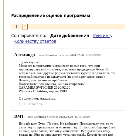
Распределение оценок программы
2
1
Сортировать по:
Дате добавления
Рейтингу
Количеству ответов
Александр
про
Caramba Switcher 2020.02.20
[22-05-2020]
Здравствуйте!
Меня всё в программе устраивает, кроме того, что при
корректировке внутри слова, стирается предыдущая буква. И
если в Excel или другие формы поставить курсор в одно поле, то
текст набирается в предыдущем (происходит сдвиг влево).
Думаю, это связанные проблемы.
Подскажите, пожалуйста, как это исправить?
CARAMBA SWITCHER 2020.02.20
Windows 10 64-бит, версия 1909
С уважением, Александр.
4
|
4
|
Ответить
DMT
про
Caramba Switcher 2020.02.20
[16-05-2020]
Не работает. Тупо. Просто. Не работает. Переключает что-то та
раз в год по праздникам, и то невпопад. С пунто вообще проблем
не знал, даже забыл, что он у меня стоит.. Вернулся бы к нему,
только на 10ке не запускается установочный.. Кстати может кто