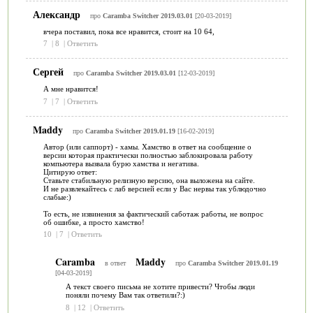
Александр
про
Caramba Switcher 2019.03.01
[20-03-2019]
вчера поставил, пока все нравится, стоит на 10 64,
7
|
8
|
Ответить
Сергей
про
Caramba Switcher 2019.03.01
[12-03-2019]
А мне нравится!
7
|
7
|
Ответить
Maddy
про
Caramba Switcher 2019.01.19
[16-02-2019]
Автор (или саппорт) - хамы. Хамство в ответ на сообщение о
версии которая практически полностью заблокировала работу
компьютера вызвала бурю хамства и негатива.
Цитирую ответ:
Ставьте стабильную релизную версию, она выложена на сайте.
И не развлекайтесь с лаб версией если у Вас нервы так ублюдочно
слабые:)
То есть, не извинения за фактический саботаж работы, не вопрос
об ошибке, а просто хамство!
10
|
7
|
Ответить
Caramba
Maddy
в ответ
про
Caramba Switcher 2019.01.19
[04-03-2019]
А текст своего письма не хотите привести? Чтобы люди
поняли почему Вам так ответили?:)
8
|
12
|
Ответить