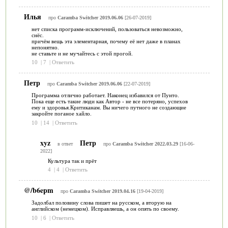
Илья
про
Caramba Switcher 2019.06.06
[26-07-2019]
нет списка программ-исключений, пользоваться невозможно,
снёс.
причём вещь эта элементарная, почему её нет даже в планах
непонятно.
не ставьте и не мучайтесь с этой прогой.
10
|
7
|
Ответить
Петр
про
Caramba Switcher 2019.06.06
[22-07-2019]
Программа отлично работает. Наконец избавился от Пунто.
Пока еще есть такие люди как Автор - не все потеряно, успехов
ему и здоровья.Критиканам. Вы ничего путного не создающие
закройте поганое хайло.
10
|
14
|
Ответить
xyz
Петр
в ответ
про
Caramba Switcher 2022.03.29
[16-06-
2022]
Культура так и прёт
4
|
4
|
Ответить
@/b6epm
про
Caramba Switcher 2019.04.16
[19-04-2019]
Задолбал половину слова пишет на русском, а вторую на
английском (немецком). Исправляешь, а он опять по своему.
10
|
6
|
Ответить