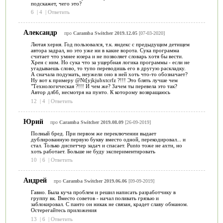
подскажет, чего это?
6
|
4
|
Ответить
Александр
про
Caramba Switcher 2019.12.05
[07-03-2020]
Лютая херня. Год пользовался, т.к. яндекс с предыдущим детищем
автора задрал, но это уже ни в какие ворота. Сука программа
считает что умнее юзера и не позволяет словарь хотя бы вести.
Хрен с ним. Но сука что за ущербная логика программы - если не
угадываешь слово, то тупо переводишь его в другую раскладку.
А сначала подумать, неужели оно в ней хоть что-то обозначает?
Ну вот к примеру @Nt[yjkjubxtcrfz ?!!! Это блять лучше чем
"Технологическая ?!!! И чем же? Зачем ты перевела это так?
Автор длбб, несмотря на пунто. К которому возвращаюсь
12
|
4
|
Ответить
Юрий
про
Caramba Switcher 2019.08.09
[26-09-2019]
Полный бред. При первом же переключении выдает
дублированную первую букву вместо одной, перекодировал... и
стал. Только диспетчер задач и спасает. Punto тоже не ахти, но
хоть работает. Больше не буду экспериментировать
10
|
6
|
Ответить
Андрей
про
Caramba Switcher 2019.06.06
[09-09-2019]
Гавно. Была куча проблем и решил написать разработчику в
группу вк. Вместо советов - начал поливать грязью и
заблокировал. С панто он никак не связан, крадет славу обманом.
Остерегайтесь приложения
13
|
6
|
Ответить