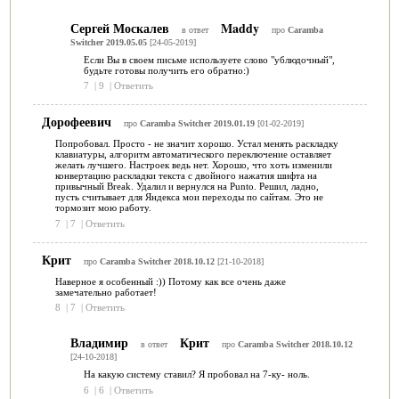
Сергей Москалев
Maddy
в ответ
про
Caramba
Switcher 2019.05.05
[24-05-2019]
Если Вы в своем письме используете слово "ублюдочный",
будьте готовы получить его обратно:)
7
|
9
|
Ответить
Дорофеевич
про
Caramba Switcher 2019.01.19
[01-02-2019]
Попробовал. Просто - не значит хорошо. Устал менять раскладку
клавиатуры, алгоритм автоматического переключение оставляет
желать лучшего. Настроек ведь нет. Хорошо, что хоть изменили
конвертацию раскладки текста с двойного нажатия шифта на
привычный Break. Удалил и вернулся на Punto. Решил, ладно,
пусть считывает для Яндекса мои переходы по сайтам. Это не
тормозит мою работу.
7
|
7
|
Ответить
Крит
про
Caramba Switcher 2018.10.12
[21-10-2018]
Наверное я особенный :)) Потому как все очень даже
замечательно работает!
8
|
7
|
Ответить
Владимир
Крит
в ответ
про
Caramba Switcher 2018.10.12
[24-10-2018]
На какую систему ставил? Я пробовал на 7-ку- ноль.
6
|
6
|
Ответить