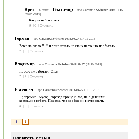
Крит
Владимир
в ответ
про
Caramba Switcher 2019.01.16
[20-01-2019]
Как раз на 7 и стоит
6
|
6
|
Ответить
Герман
про
Caramba Switcher 2018.09.27
[17-10-2018]
Верю на слово,!!!!! и даже качать не стану,не то что пробывать
7
|
6
|
Ответить
Владимир
про
Caramba Switcher 2018.09.27
[15-10-2018]
Просто не работает. Снес.
7
|
6
|
Ответить
Евгеньич
про
Caramba Switcher 2018.09.27
[11-10-2018]
Программа - мусор, гораздо проще Punto, но с детскими
косяками в работе. Похоже, что вообще не тестировали.
8
|
6
|
Ответить
2
1
Написать отзыв