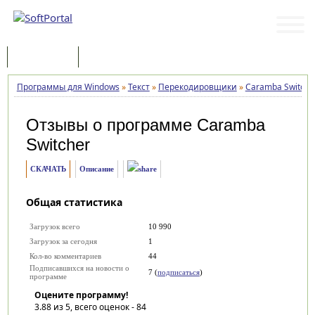
Программы
Статьи
Программы для Windows
»
Текст
»
Перекодировщики
»
Caramba Switche
Отзывы о программе
Caramba
Switcher
СКАЧАТЬ
Описание
Общая статистика
Загрузок всего
10 990
Загрузок за сегодня
1
Кол-во комментариев
44
Подписавшихся на новости о
7 (
подписаться
)
программе
Оцените программу!
3.88
из 5, всего оценок -
84