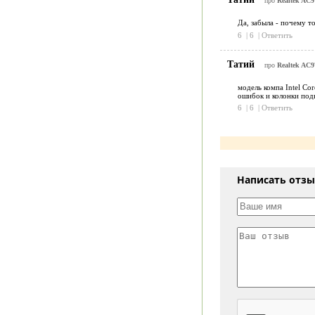
про
Realtek AC97
Да, забыла - почему т
6
|
6
|
Ответить
Татий
про
Realtek AC97
модель компа Intel Co
ошибок и колонки под
6
|
6
|
Ответить
Написать отз