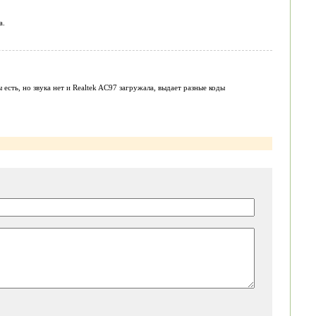
а.
 есть, но звука нет и Realtek AC97 загружала, выдает разные коды