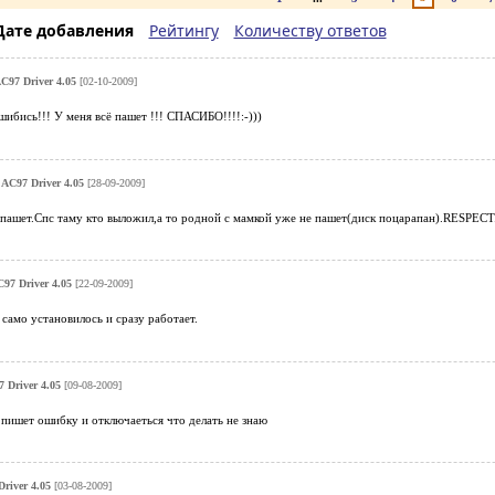
Дате добавления
Рейтингу
Количеству ответов
AC97 Driver 4.05
[02-10-2009]
ись!!! У меня всё пашет !!! СПАСИБО!!!!:-)))
 AC97 Driver 4.05
[28-09-2009]
 пашет.Спс таму кто выложил,а то родной с мамкой уже не пашет(диск поцарапан).RESPECT
C97 Driver 4.05
[22-09-2009]
 само установилось и сразу работает.
 Driver 4.05
[09-08-2009]
 пишет ошибку и отключаеться что делать не знаю
Driver 4.05
[03-08-2009]