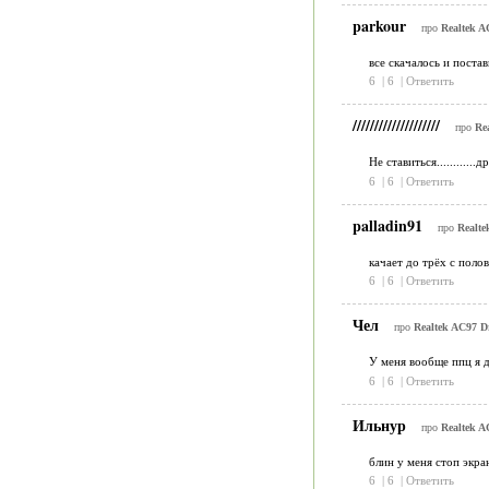
parkour
про
Realtek A
все скачалось и поста
6
|
6
|
Ответить
////////////////////
про
Re
Не ставиться............д
6
|
6
|
Ответить
palladin91
про
Realte
качает до трёх с поло
6
|
6
|
Ответить
Чел
про
Realtek AC97 Dr
У меня вообще ппц я д
6
|
6
|
Ответить
Ильнур
про
Realtek A
блин у меня стоп экран
6
|
6
|
Ответить