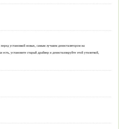
, перед установкой новых, самым лучшим деинсталятором на
бки есть, установите старый драйвер и деинсталлируйте этой утилиткой,