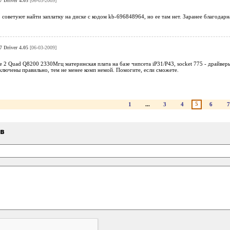
 Driver 4.05
[06-03-2009]
о советуют найти заплатку на диске с кодом kb-696848964, но ее там нет. Заранее благодарн
 Driver 4.05
[06-03-2009]
re 2 Quad Q8200 2330Mгц материнская плата на базе чипсета iP31/P43, socket 775 - драйверы
ключены правильно, тем не менее комп немой. Помогите, если сможете.
5
1
...
3
4
6
7
ыв