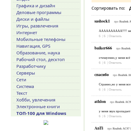
Графика и дизайн
Сортировать по:
Деловые программы
Диски и файлы
sashock1
про
Realtek 
Игры, развлечения
АААААААААА!!!! зашиб
Интернет
6
|
6
|
Ответить
Мобильные телефоны
Навигация, GPS
baiker666
про
Realtek
Образование, наука
очешуенно,у меня всё
Рабочий стол, десктоп
6
|
6
|
Ответить
Разработчику
Серверы
спасибо
про
Realtek A
Сети
Странно,но у меня все
Система
6
|
6
|
Ответить
Текст
Хобби, увлечения
athlon
про
Realtek AC97
Электронные книги
у меня звук пропадает
ТОП-100 для Windows
6
|
6
|
Ответить
AnTi
про
Realtek AC97 