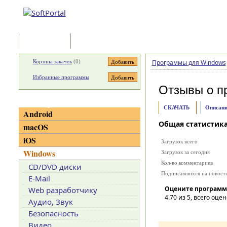
Программы
Статьи
Корзина закачек
(
0
)
Программы для Windows
Избранные программы
Отзывы о п
Категории
СКАЧАТЬ
Описани
Android
Общая статистик
macOS
iOS
Загрузок всего
Windows
Загрузок за сегодня
Кол-во комментариев
CD/DVD диски
Подписавшихся на новост
E-Mail
Оцените программ
Web разработчику
4.70
из 5, всего оцен
Аудио, Звук
Безопасность
Видео