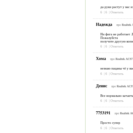
да руки растут у вас и
6
|
6
|
Ответить
Надежда
про
Realtek 
Ни фига не работает .
Пожалуйста
получите другую копию
6
|
6
|
Ответить
Хома
про
Realtek AC97 
незнаю пацаны чё у вас
6
|
6
|
Ответить
Денис
про
Realtek AC97
Все нормально качаеть
6
|
6
|
Ответить
7753191
про
Realtek A
Просто супер
6
|
6
|
Ответить