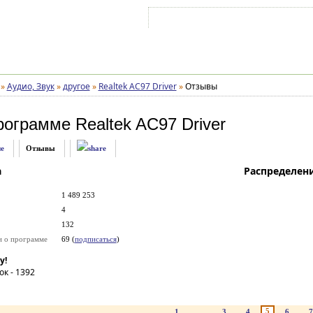
Войти на аккаунт
Зарегистрироваться
»
Аудио, Звук
»
другое
»
Realtek AC97 Driver
»
Отзывы
рограмме
Realtek AC97 Driver
е
Отзывы
а
Распределен
1 489 253
4
132
и о программе
69 (
подписаться
)
у!
ок -
1392
5
1
...
3
4
6
7