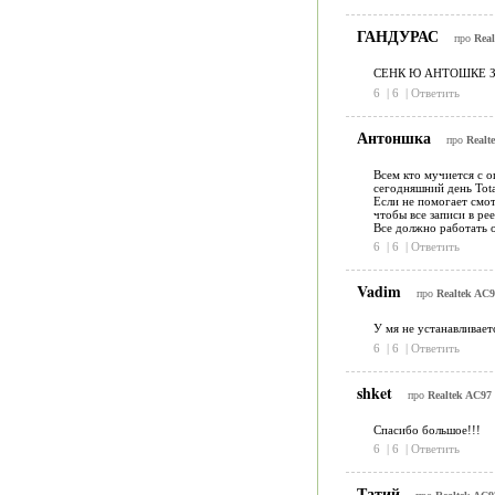
ГАНДУРАС
про
Real
СЕНК Ю АНТОШКЕ 
6
|
6
|
Ответить
Антоншка
про
Realt
Всем кто мучиется с 
сегодняшний день Total
Если не помогает смотр
чтобы все записи в ре
Все должно работать о
6
|
6
|
Ответить
Vadim
про
Realtek AC9
У мя не устанавливаетс
6
|
6
|
Ответить
shket
про
Realtek AC97 
Спасибо большое!!!
6
|
6
|
Ответить
Татий