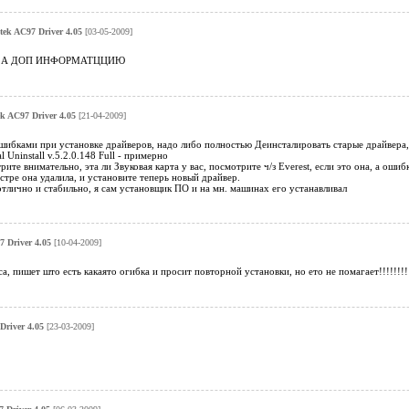
tek AC97 Driver 4.05
[03-05-2009]
ЗА ДОП ИНФОРМАТЦЦИЮ
ek AC97 Driver 4.05
[21-04-2009]
ошибками при установке драйверов, надо либо полностью Деинсталировать старые драйвера
 Uninstall v.5.2.0.148 Full - примерно
ите внимательно, эта ли Звуковая карта у вас, посмотрите ч/з Everest, если это она, а оши
естре она удалила, и установите теперь новый драйвер.
тлично и стабильно, я сам установщик ПО и на мн. машинах его устанавливал
7 Driver 4.05
[10-04-2009]
а, пишет што есть какаято огибка и просит повторной установки, но ето не помагает!!!!!!!!
Driver 4.05
[23-03-2009]