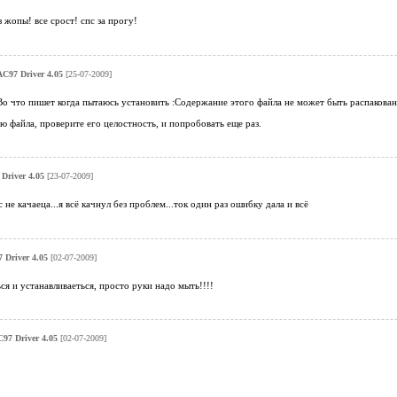
з жопы! все срост! спс за прогу!
AC97 Driver 4.05
[25-07-2009]
Во что пишет когда пытаюсь установить :Содержание этого файла не может быть распакова
 файла, проверите его целостность, и попробовать еще раз.
Driver 4.05
[23-07-2009]
 не качаеца...я всё качнул без проблем...ток один раз ошибку дала и всё
 Driver 4.05
[02-07-2009]
ся и устанавливаеться, просто руки надо мыть!!!!
C97 Driver 4.05
[02-07-2009]