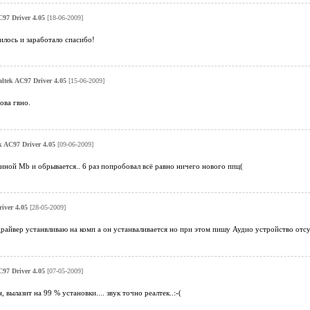
C97 Driver 4.05
[18-06-2009]
вилось и заработало спасибо!
altek AC97 Driver 4.05
[15-06-2009]
рова гвно.
k AC97 Driver 4.05
[09-06-2009]
виной Mb и обрывается.. 6 раз попробовал всё равно ничего нового ппц(
iver 4.05
[28-05-2009]
райвер устанвливаю на комп а он устанваливается но при этом пишу Аудио устройство отсу
C97 Driver 4.05
[07-05-2009]
, вылазит на 99 % установки.... звук точно реалтек..:-(