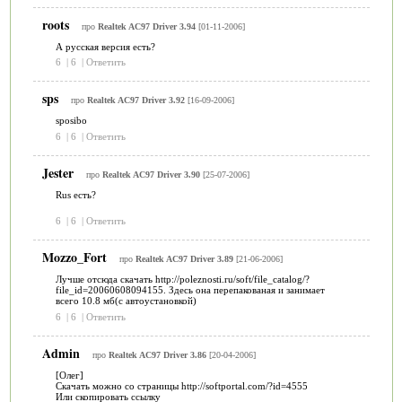
roots
про
Realtek AC97 Driver 3.94
[01-11-2006]
А русская версия есть?
6
|
6
|
Ответить
sps
про
Realtek AC97 Driver 3.92
[16-09-2006]
sposibo
6
|
6
|
Ответить
Jester
про
Realtek AC97 Driver 3.90
[25-07-2006]
Rus есть?
6
|
6
|
Ответить
Mozzo_Fort
про
Realtek AC97 Driver 3.89
[21-06-2006]
Лучше отсюда скачать http://poleznosti.ru/soft/file_catalog/?
file_id=20060608094155. Здесь она перепакованая и занимает
всего 10.8 мб(с автоустановкой)
6
|
6
|
Ответить
Admin
про
Realtek AC97 Driver 3.86
[20-04-2006]
[Олег]
Скачать можно со страницы http://softportal.com/?id=4555
Или скопировать ссылку