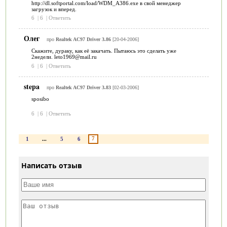
http://dl.softportal.com/load/WDM_A386.exe в свой менеджер
загрузок и вперед.
6
|
6
|
Ответить
Олег
про
Realtek AC97 Driver 3.86
[20-04-2006]
Скажите, дураку, как её закачать. Пытаюсь это сделать уже
2недели. leto1969@mail.ru
6
|
6
|
Ответить
stepa
про
Realtek AC97 Driver 3.83
[02-03-2006]
sposibo
6
|
6
|
Ответить
7
1
...
5
6
Написать отзыв