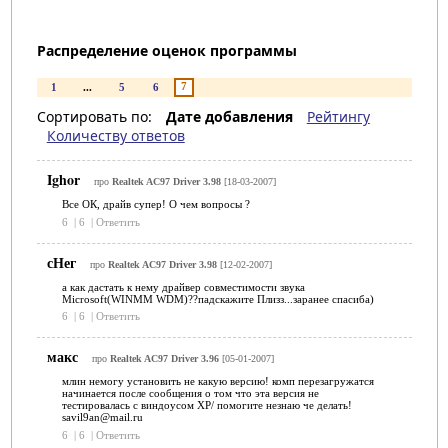
Распределение оценок программы
7
1
...
5
6
Сортировать по:
Дате добавления
Рейтингу
Количеству ответов
Ighor
про
Realtek AC97 Driver 3.98
[18-03-2007]
Все ОК, драйв супер! О чем вопросы ?
6
|
6
|
Ответить
сНег
про
Realtek AC97 Driver 3.98
[12-02-2007]
а как дастать к нему драйвер совместимости звука
Microsoft(WINMM WDM)??падскажите Плизз...заранее спасиба)
6
|
6
|
Ответить
макс
про
Realtek AC97 Driver 3.96
[05-01-2007]
млин немогу установить не какую версию! комп перезагружатся
начинается после сообщения о том что эта версия не
тестировалась с виндоусом XP/ помогите незнаю че делать!
savil9an@mail.ru
6
|
6
|
Ответить