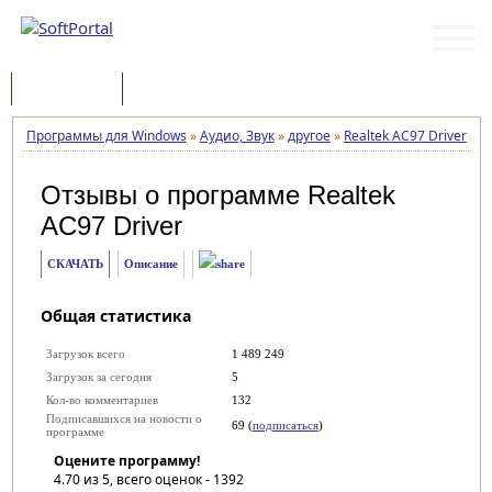
Программы
Статьи
Программы для Windows
»
Аудио, Звук
»
другое
»
Realtek AC97 Driver
»
О
Отзывы о программе
Realtek
AC97 Driver
СКАЧАТЬ
Описание
Общая статистика
Загрузок всего
1 489 249
Загрузок за сегодня
5
Кол-во комментариев
132
Подписавшихся на новости о
69 (
подписаться
)
программе
Оцените программу!
4.70
из 5, всего оценок -
1392