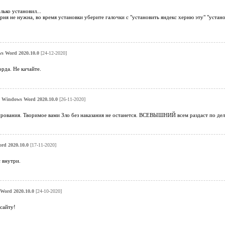
лько установил...
ерня не нужна, во время установки уберите галочки с "установить яндекс херню эту" "устано
s Word 2020.10.0
[24-12-2020]
орда. Не качайте.
о
Windows Word 2020.10.0
[26-11-2020]
ования. Творимое вами Зло без наказания не останется. ВСЕВЫШНИЙ всем раздаст по дел
rd 2020.10.0
[17-11-2020]
 внутри.
Word 2020.10.0
[24-10-2020]
 сайту!