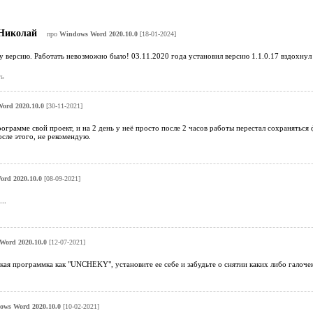
Николай
про
Windows Word 2020.10.0
[18-01-2024]
у версию. Работать невозможно было! 03.11.2020 года установил версию 1.1.0.17 вздохнул 
ь
ord 2020.10.0
[30-11-2021]
ограмме свой проект, и на 2 день у неё просто после 2 часов работы перестал сохраняться фа
осле этого, не рекомендую.
rd 2020.10.0
[08-09-2021]
..
Word 2020.10.0
[12-07-2021]
кая программка как "UNCHEKY", установите ее себе и забудьте о снятии каких либо галочек
ws Word 2020.10.0
[10-02-2021]