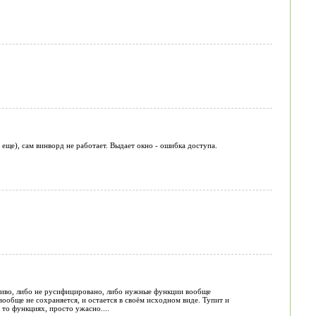
з еще), сам винворд не работает. Выдает окно - ошибка доступа.
риво, либо не русифицировано, либо нужные функции вообще
ообще не сохраняется, и остается в своём исходном виде. Тупит и
 то функциях, просто ужасно....