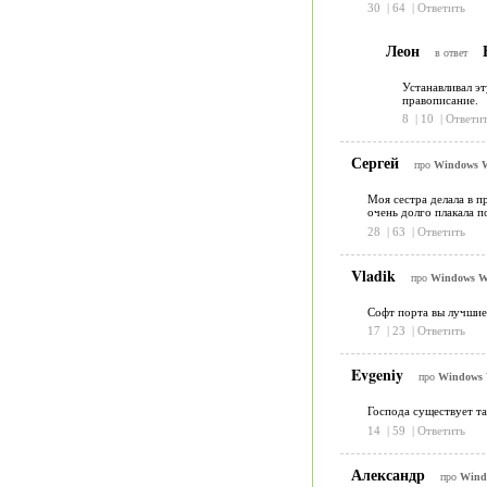
30
|
64
|
Ответить
Леон
в ответ
Устанавливал эт
правописание.
8
|
10
|
Ответит
Сергей
про
Windows W
Моя сестра делала в пр
очень долго плакала п
28
|
63
|
Ответить
Vladik
про
Windows Wo
Софт порта вы лучшие.
17
|
23
|
Ответить
Evgeniy
про
Windows 
Господа существует та
14
|
59
|
Ответить
Александр
про
Windo