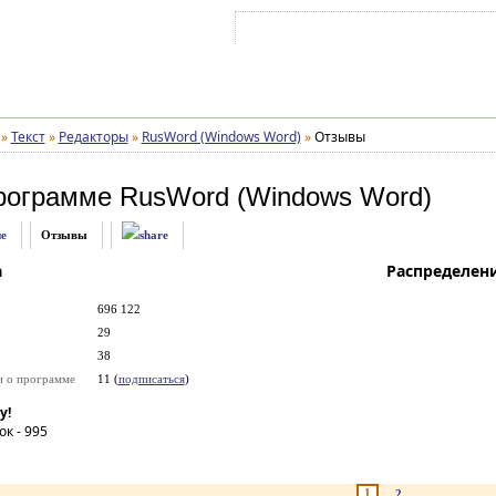
Войти на аккаунт
Зарегистрироваться
»
Текст
»
Редакторы
»
RusWord (Windows Word)
»
Отзывы
рограмме
RusWord (Windows Word)
е
Отзывы
а
Распределен
696 122
29
38
и о программе
11 (
подписаться
)
у!
ок -
995
1
2