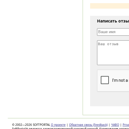
Написать отз
© 2002—2026 SOFTPORTAL
О проекте
|
Обратная связь (Feedback)
|
ЧАВО
|
Priv
SoftPortal™ является зарегистрированной торговой маркой. Копирование матер