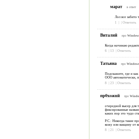
марат
в ответ
Лол все забито 
1
|
|
Ответить
Виталий
про
Windows
Когда начинаю редакти
6
|
13
|
Ответить
Татьяна
про
Windows
Подскажите, где и как
ООО автоматически, па
8
|
23
|
Ответить
пр0xoжuй
про
Windo
очередной высер для т
фиксированные названи
каких пор это чудо ста
Р.С.: Никогда такие п
кожу или вакцину от к
8
|
21
|
Ответить