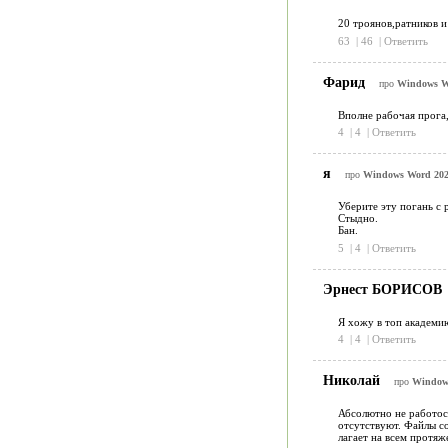
20 троянов,ратников и
63
|
46
|
Ответить
Фарид
про
Windows Wo
Вполне рабочая прога, 
4
|
4
|
Ответить
я
про
Windows Word 202
Уберите эту погань с 
Стыдно.
Бан.
5
|
4
|
Ответить
Эрнест БОРИСОВ
Я хожу в топ академию
4
|
4
|
Ответить
Николай
про
Windows
Абсолютно не работос
отсутствуют. Файлы со
лагает на всем протяж