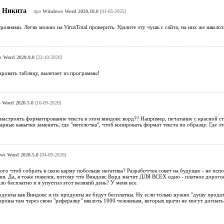
Никита
про
Windows Word 2020.10.0
[01-05-2025]
троянами. Легко можно на VirusTotal проверить. Удалите эту чушь с сайта, на них же школот
 Word 2020.9.0
[22-10-2020]
ровать таблицу, вылетает из программы!
 Word 2020.5.0
[16-09-2020]
 настроить форматирование текста в этом виндовс ворд?? Например, печатание с красной ст
рные кавычки заменить, где "метелочка", чтоб копировать формат текста по образцу. Где э
ws Word 2020.5.0
[04-09-2020]
ого чтоб собрать в свою карму побольше негатива? Разрабоччек совет на будущее - не исп
я. Да, я тоже повелся, потому что Виндовс Ворд значит ДЛЯ ВСЕХ одно - платное дорогое ч
ло бесплатно и я упустил этот великий день? У меня все.
родукты как Виндовс и их продукты не будут бесплатны. Ну если только нужно "душу продат
ороны там через свою "рефералку" вколоть 1000 человекам, которых врачи не могут догнать.