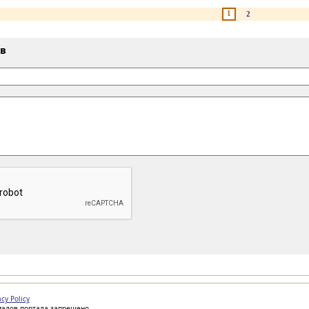
1
2
ыв
acy Policy
иалов портала запрещено.