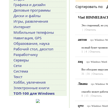
Графика и дизайн
Сортировать по:
Деловые программы
Диски и файлы
Vlad HIMMELBA
Игры, развлечения
Это стыренный, но ух
Интернет
|
|
Ответить
Мобильные телефоны
Навигация, GPS
антон
про
Windows Wor
Образование, наука
полный букет троянов
Рабочий стол, десктоп
1
|
4
|
Ответить
Разработчику
Серверы
zaq
про
Windows Word 2
Сети
Все обосрано вирусами
Система
31
|
31
|
Ответить
Текст
Хобби, увлечения
Лиана
про
Windows Wo
Электронные книги
спасибо может работае
ТОП-100 для Windows
8
|
15
|
Ответить
qwe
про
Windows Word 