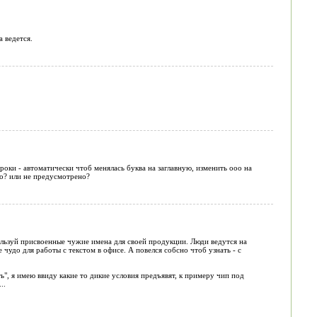
а ведется.
роки - автоматически чтоб менялась буква на заглавную, изменить ооо на
то? или не предусмотрено?
ользуй присвоенные чужие имена для своей продукции. Люди ведутся на
удо для работы с текстом в офисе. А повелся собсно чтоб узнать - с
ь", я имею ввиду какие то дикие условия предъявят, к примеру чип под
..