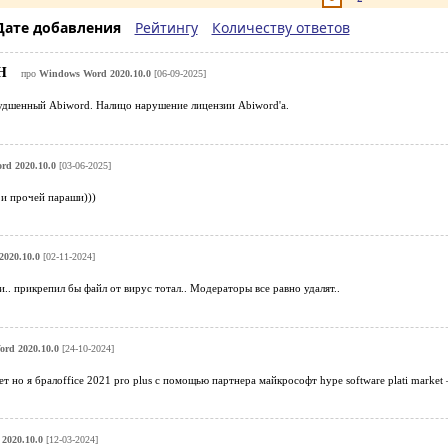
Дате добавления
Рейтингу
Количеству ответов
CH
про
Windows Word 2020.10.0
[06-09-2025]
удшенный Abiword. Налицо нарушение лицензии Abiword'а.
d 2020.10.0
[03-06-2025]
 и прочей параши)))
020.10.0
[02-11-2024]
.. прикрепил бы файл от вирус тотал.. Модераторы все равно удалят..
rd 2020.10.0
[24-10-2024]
т но я бралoffice 2021 pro plus с помощью партнера майкрософт hype software plati market 
2020.10.0
[12-03-2024]