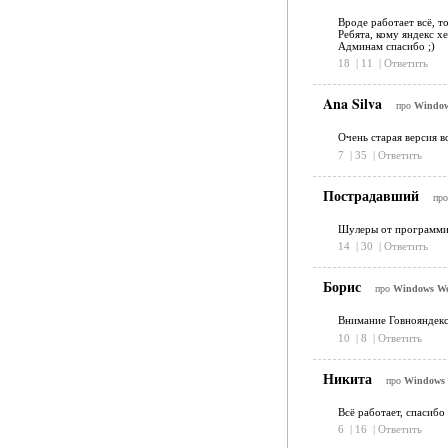
Вроде работает всё, то
Ребята, кому яндекс х
Админам спасибо ;)
18
|
11
|
Ответить
Ana Silva
про
Window
Очень старая версия в
7
|
35
|
Ответить
Пострадавший
пр
Шулеры от программир
14
|
30
|
Ответить
Борис
про
Windows Wo
Внимание Говнояндекс
10
|
8
|
Ответить
Никита
про
Windows 
Всё работает, спасибо
6
|
16
|
Ответить