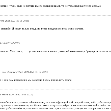
 всякой чуши, если не хотите иметь овощной комп, то не устанавливайте это дерьмо
rd 2020.10.0
[09-08-2023]
спасибо. Я искал только ворд, но везде предлагали весь офис скачать.
0.10.0
[22-07-2023]
раздачи. Мало того, что установился весь яндекс, который возможен (и браузер, и поиск и х
про
Windows Word 2020.10.0
[13-02-2023]
 и мне там нравится и мы на верно будем проходить ворлд
 Word 2020.10.0
[18-03-2022]
пособное программное обеспечение, половина функций либо не работает, либо работает к
храняются все ломаные, чтобы их потом открыть требуется восстанавливать файл, либо он в
ении работы в нём, практически не возможно даже листать страницы, не говоря уже о каких