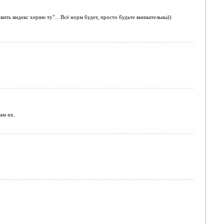
вить яндекс херню ту"... Всё норм будет, просто будьте внимательны))
ам их.