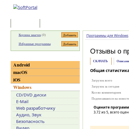
Программы
Статьи
Корзина закачек
(
0
)
Программы для Windows
Избранные программы
Отзывы о п
Категории
СКАЧАТЬ
Описани
Android
Общая статистик
macOS
iOS
Загрузок всего
Windows
Загрузок за сегодня
Кол-во комментариев
CD/DVD диски
Подписавшихся на новост
E-Mail
Оцените программ
Web разработчику
3.72
из 5, всего оцен
Аудио, Звук
Безопасность
Видео