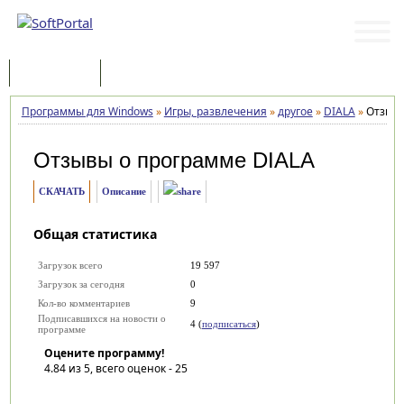
Программы
Статьи
Программы для Windows
»
Игры, развлечения
»
другое
»
DIALA
»
Отзыв
Отзывы о программе
DIALA
СКАЧАТЬ
Описание
Общая статистика
Загрузок всего
19 597
Загрузок за сегодня
0
Кол-во комментариев
9
Подписавшихся на новости о
4 (
подписаться
)
программе
Оцените программу!
4.84
из 5, всего оценок -
25