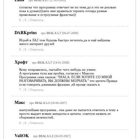
про
DIALA 5.7
[27-03-2009]
согласна что программа отвечает не по теме,да и это не реально
пока я думаю)))зато мне нравиться черпать отсюда разные
прикольные и остроумные фразочки))
6
|
6
|
Ответить
DARKprins
про
DIALA 5.7
[06-07-2008]
Играй в ЛА2 тож будешь быстро печатать,да и ещё найдешь
много интернет друзей
6
|
6
|
Ответить
Хрофт
про
DIALA 5.7
[14-01-2008]
Кому понравилось, скачайте чего нибудь по умнее.
А программа тупа как пробка, согласен с Максом.
Программа сама сказала :"DIALA: ЕСЛИ ХОТИТЕ СО МНОЙ
РАЗГОВАРИВАТЬ, ВЫ ДОЛЖНЫ МОЛЧАТЬ." это цитата.Правда
если говорить длинными фразами ,ей проще сказать в
7
|
9
|
Ответить
Макс
про
DIALA 5.3
[28-06-2007]
наитупейшая программа.. она даже не пытается ответить в тему а
просто выдает всякие анекдоты и цитаты. советую назвать ее
сборником нелепостей..
6
|
6
|
Ответить
ValiOK
про
DIALA 5.3
[30-03-2007]