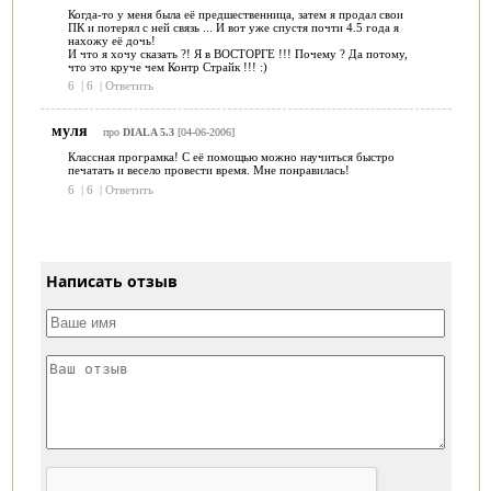
Когда-то у меня была её предшественница, затем я продал свои
ПК и потерял с ней связь ... И вот уже спустя почти 4.5 года я
нахожу её дочь!
И что я хочу сказать ?! Я в ВОСТОРГЕ !!! Почему ? Да потому,
что это круче чем Контр Страйк !!! :)
6
|
6
|
Ответить
муля
про
DIALA 5.3
[04-06-2006]
Классная програмка! С её помощью можно научиться быстро
печатать и весело провести время. Мне понравилась!
6
|
6
|
Ответить
Написать отзыв