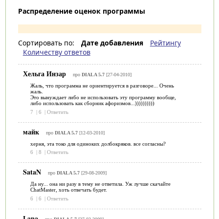
Распределение оценок программы
Сортировать по:
Дате добавления
Рейтингу
Количеству ответов
Хельга Инзар
про
DIALA 5.7
[27-04-2010]
Жаль, что программа не ориентируется в разговоре... Очень
жаль.
Это вынуждает либо не использовать эту программу вообще,
либо использовать как сборник афоризмов...))))))))))
7
|
6
|
Ответить
майк
про
DIALA 5.7
[12-03-2010]
херня, эта токо для одиноких долбокряков. все согласны?
6
|
8
|
Ответить
SataN
про
DIALA 5.7
[29-08-2009]
Да ну... она ни разу в тему не ответила. Уж лучше скачайте
ChatMaster, хоть отвечать будет.
6
|
6
|
Ответить
Lana