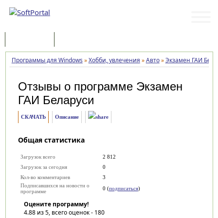
Программы
Статьи
Программы для Windows
»
Хобби, увлечения
»
Авто
»
Экзамен ГАИ Бела
Отзывы о программе
Экзамен
ГАИ Беларуси
СКАЧАТЬ
Описание
Общая статистика
Загрузок всего
2 812
Загрузок за сегодня
0
Кол-во комментариев
3
Подписавшихся на новости о
0 (
подписаться
)
программе
Оцените программу!
4.88
из 5, всего оценок -
180