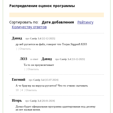
Распределение оценок программы
Сортировать по:
Дате добавления
Рейтингу
Количеству ответов
Давид
про
Сапёр 3.4
[12-12-2025]
др веб ругается на файл, говорит что Trojan.Siggen8.8203
|
|
Ответить
ЛОЗ
Давид
в ответ
про
Сапёр 3.4
[13-12-2025]
Та то он преувеличивает
|
|
Ответить
Евгений
про
Сапёр 3.4
[15-07-2024]
А че браузер на вирусы ругается? Что-то очково скачивать
10
|
4
|
Ответить
Игорь
про
Сапёр 3.4
[26-01-2024]
Думал будет официальная программа адаптированая под десятку
ан нет жалкая копия.