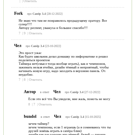
|
|
Ответить
Fork
про
Сапёр 3.4
[28-12-2022]
Не знаю что там не понравилось предыдущему оратору. Все
супер!!!!
Автору респект, уважуха и большое спасибо!!!
7
|
9
|
Ответить
Чел
про
Сапёр 3.4
[23-10-2022]
Это прост ужас
Как будто школьник делал домашку по информатике и решил
поделиться проектом
Таймера нет(смысл тогда вообще играть), как и чемпионов,
зажимать нельзя ячейки, дизайн тёмный и неприятный, чтобы
начинать новую игру, надо заходить в верхнюю панель. Оч
неудобно.
7
|
8
|
Ответить
Автор
Чел
в ответ
про
Сапёр 3.4
[27-12-2022]
Если это всё что Вы увидели, мне жаль, помочь не могу
8
|
7
|
Ответить
bundel
Чел
в ответ
про
Сапёр 3.4
[15-10-2025]
зачем таймер?
зачем чемпионы, если 1 играешь (а я сомневаюсь что ты
друзей зовёшь играть в сапёра блин)
дизайн как раз хорошо что тёмный, белый — параша