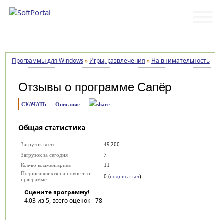
Программы
Статьи
Программы для Windows
»
Игры, развлечения
»
На внимательность
»
С
Отзывы о программе
Сапёр
СКАЧАТЬ
Описание
Общая статистика
Загрузок всего
49 200
Загрузок за сегодня
7
Кол-во комментариев
11
Подписавшихся на новости о
0 (
подписаться
)
программе
Оцените программу!
4.03
из 5, всего оценок -
78