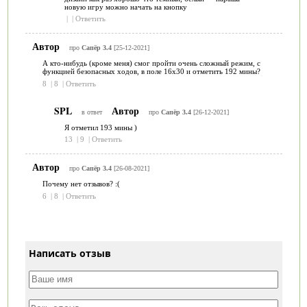
новую игру можно начать на кнопку
|
|
Ответить
Автор
про
Сапёр 3.4
[25-12-2021]
А кто-нибудь (кроме меня) смог пройти очень сложный режим, с
функцией безопасных ходов, в поле 16х30 и отметить 192 мины?
8
|
8
|
Ответить
SPL
Автор
в ответ
про
Сапёр 3.4
[26-12-2021]
Я отметил 193 мины )
13
|
9
|
Ответить
Автор
про
Сапёр 3.4
[26-08-2021]
Почему нет отзывов? :(
6
|
8
|
Ответить
Написать отзыв